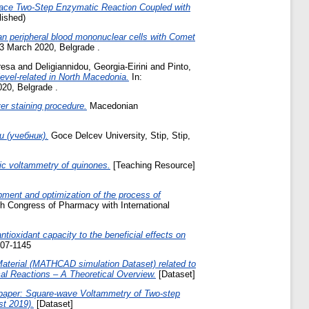
rface Two-Step Enzymatic Reaction Coupled with
lished)
an peripheral blood mononuclear cells with Comet
3 March 2020, Belgrade .
resa
and
Deligiannidou, Georgia-Eirini
and
Pinto,
level-related in North Macedonia.
In:
20, Belgrade .
ver staining procedure.
Macedonian
(учебник).
Goce Delcev University, Stip, Stip,
ic voltammetry of quinones.
[Teaching Resource]
ment and optimization of the process of
th Congress of Pharmacy with International
ntioxidant capacity to the beneficial effects on
007-1145
aterial (MATHCAD simulation Dataset) related to
l Reactions – A Theoretical Overview.
[Dataset]
 paper: Square‐wave Voltammetry of Two‐step
st 2019).
[Dataset]