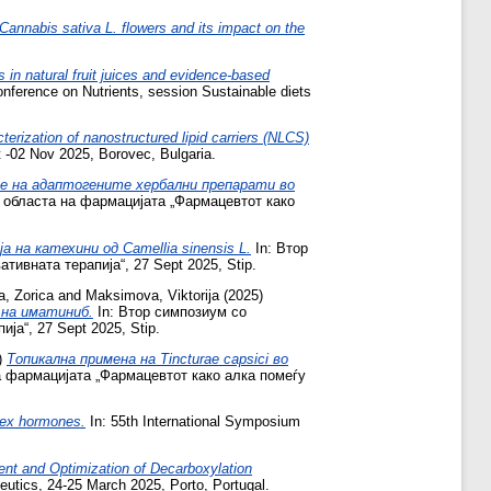
 Cannabis sativa L. flowers and its impact on the
 in natural fruit juices and evidence-based
onference on Nutrients, session Sustainable diets
erization of nanostructured lipid carriers (NLCS)
t -02 Nov 2025, Borovec, Bulgaria.
 на адаптогените хербални препарати во
 областа на фармацијата „Фармацевтот како
 на катехини од Camellia sinensis L.
In: Втор
ивната терапија“, 27 Sept 2025, Stip.
, Zorica
and
Maksimova, Viktorija
(2025)
 на иматиниб.
In: Втор симпозиум со
а“, 27 Sept 2025, Stip.
)
Топикална примена на Tincturae capsici во
а фармацијата „Фармацевтот како алка помеѓу
 sex hormonеs.
In: 55th International Symposium
nt and Optimization of Decarboxylation
utics, 24-25 March 2025, Porto, Portugal.