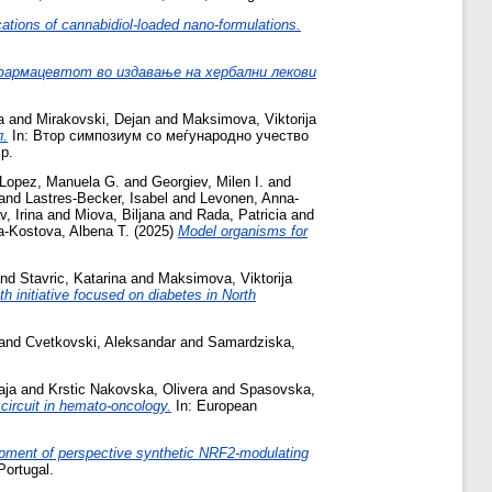
cations of cannabidiol-loaded nano-formulations.
фармацевтот во издавање на хербални лекови
a
and
Mirakovski, Dejan
and
Maksimova, Viktorija
.
In: Втор симпозиум со меѓународно учество
p.
Lopez, Manuela G.
and
Georgiev, Milen I.
and
and
Lastres-Becker, Isabel
and
Levonen, Anna-
v, Irina
and
Miova, Biljana
and
Rada, Patricia
and
a-Kostova, Albena T.
(2025)
Model organisms for
nd
Stavric, Katarina
and
Maksimova, Viktorija
 initiative focused on diabetes in North
and
Cvetkovski, Aleksandar
and
Samardziska,
aja
and
Krstic Nakovska, Olivera
and
Spasovska,
circuit in hemato-oncology.
In: European
elopment of perspective synthetic NRF2-modulating
Portugal.