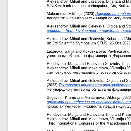
Aleksandrov, Mihail
and
Lazarova, Biljana
and
Ma
SFUS with international participation, Nis, Serbia.
Maksimova, Viktorija
(2023)
Влијание на херба
лаборанти и санитарни техничари со меѓународн
Aleksandrov, Mihail
and
Gelevska, Olgica
and
St
products – from development to registration proc
Aleksandrov, Mihail
and
Ristovski, Boban
and
Ma
In: 3rd Scientific Symposium SFUS, 26 Oct 2023,
Lazarova, Sanja
and
Kokoskarova, Pavlinka
and
учество од областа на фармацијата „Фармацевт
Pendovska, Marija
and
Panovska Stavridis, Irina
Aleksandrov, Mihail
and
Maksimova, Viktorija
(20
симпозиум со меѓународно учество од областа 
Aleksandrov, Mihail
and
Gelevska, Olgica
and
St
(2023)
Технолошки пристап во производството
меѓународно учество од областа на фармацијат
Bogevski, Krume
and
Maksimova, Viktorija
(2023
третман при инфекции со високорезистeнтн
грижа: актуелности, можности, предизвици“, 23 
Pendovska, Marija
and
Panovska, Irina
and
Krst
Aleksandrov, Mihail
and
Maksimova, Viktorija
(20
Third International Congress of the Macedonian H