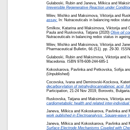
Gulaboski, Rubin
and
Janeva, Milkica
and
Maksim
Irreversible Regenerative Reaction under Condi
Milev, Mishko
and
Maksimova, Viktorija
and
Rusk
assay.
In: Nutraceuticals in balancing redox sta
Smilkov, Katarina
and
Maksimova, Viktorija
and
Paula
and
Ruskovska, Tatjana
(2020)
Olive oil c
Nutraceuticals in balancing redox status in age
Milev, Mishko
and
Maksimova, Viktorija
and
Jane
Pharmaceutical Bulletin, 66 (S1). pp. 29-30. ISS
Gulaboski, Rubin
and
Maksimova, Viktorija
and
I
Macedonia. ISBN 978-608-244-685-1
Kokoskarova, Pavlinka
and
Petkovska, Sofija
an
(Unpublished)
Cocovska, Ivana
and
Demirovski-Kockova, Kater
decarboxylation of tetrahydrocannabinoic acid, fo
Participation, 21-24 Nov 2019, Borovets, Bulgaria
Ruskovska, Tatjana
and
Maksimova, Viktorija
an
cardiometabolic health and related inter-individual
Janeva, Milkica
and
Kokoskarova, Pavlinka
and
work published in Electroanalysis: Square‐wave 
Janeva, Milkica
and
Kokoskarova, Pavlinka
and
Surface Electrode Mechanisms Coupled with Chemi