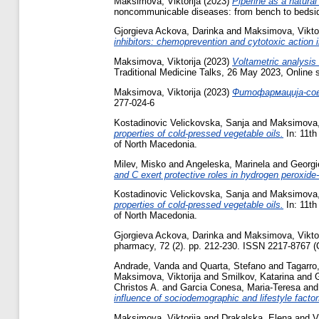
Maksimova, Viktorija
(2023)
Piperine as a natura
noncommunicable diseases: from bench to bedside
Gjorgieva Ackova, Darinka
and
Maksimova, Viktor
inhibitors: chemoprevention and cytotoxic action 
Maksimova, Viktorija
(2023)
Voltametric analysis 
Traditional Medicine Talks, 26 May 2023, Online 
Maksimova, Viktorija
(2023)
Фитофармација-сов
277-024-6
Kostadinovic Velickovska, Sanja
and
Maksimova, 
properties of cold-pressed vegetable oils.
In: 11th
of North Macedonia.
Milev, Misko
and
Angeleska, Marinela
and
Georgi
and C exert protective roles in hydrogen peroxi
Kostadinovic Velickovska, Sanja
and
Maksimova, 
properties of cold-pressed vegetable oils.
In: 11th
of North Macedonia.
Gjorgieva Ackova, Darinka
and
Maksimova, Viktor
pharmacy, 72 (2). pp. 212-230. ISSN 2217-8767 (O
Andrade, Vanda
and
Quarta, Stefano
and
Tagarro
Maksimova, Viktorija
and
Smilkov, Katarina
and
Christos A.
and
Garcia Conesa, Maria-Teresa
an
influence of sociodemographic and lifestyle factor
Maksimova, Viktorija
and
Drakalska, Elena
and
V