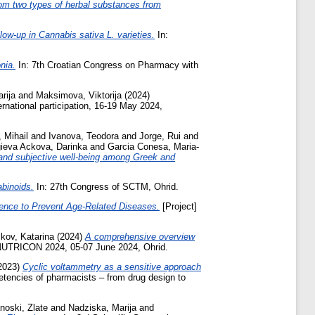
from two types of herbal substances from
low-up in Cannabis sativa L. varieties.
In:
nia.
In: 7th Croatian Congress on Pharmacy with
rija
and
Maksimova, Viktorija
(2024)
rnational participation, 16-19 May 2024,
 Mihail
and
Ivanova, Teodora
and
Jorge, Rui
and
gieva Ackova, Darinka
and
Garcia Conesa, Maria-
 and subjective well-being among Greek and
abinoids.
In: 27th Congress of SCTM, Ohrid.
ce to Prevent Age-Related Diseases.
[Project]
kov, Katarina
(2024)
A comprehensive overview
- NUTRICON 2024, 05-07 June 2024, Ohrid.
2023)
Cyclic voltammetry as a sensitive approach
etencies of pharmacists – from drug design to
noski, Zlate
and
Nadziska, Marija
and