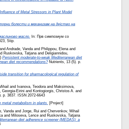
fluence of Metal Stressors in Plant Model
торни болести и механизам на дејство на
аслиново масло.
In: Прв симпозиум со
3, Stip.
and
Andrade, Vanda
and
Philippou, Elena
and
nd
Ruskovska, Tatjana
and
Deligiannidou,
1)
Persistent moderate-to-weak Mediterranean diet
ranean diet recommendations?
Nutrients, 13 (5). p.
ide transition for pharmacological regulation of
ihail
and
Ivanova, Teodora
and
Maksimova,
, Georgia-Eirini
and
Kontogiorgis, Christos A.
and
). p. 3837. ISSN 2072-6643
 metal metabolism in plants.
[Project]
e, Vanda
and
Jorge, Rui
and
Chervenkov, Mihail
ka
and
Miloseva, Lence
and
Ruskovska, Tatjana
editerranean diet adherence screener (MEDAS): a
3