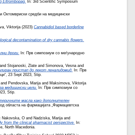
ng Eltrombopag.
In: 3rd Scientific Symposium
ти Октомвриски средби на медицински
a, Viktorija
(2023)
Cannabidiol based borderline
logical decontamination of dry cannabis flowers.
ни дроги.
In: Прв симпозиум со меѓународно
and
Stojanoski, Zlate
and
Simonova, Vesna
and
олиран пристап до лекот леналидомид.
In: Прв
“, 23 Sept 2023, Stip.
and
Pendovska, Marija
and
Maksimova, Viktorija
за медицински цели.
In: Прв симпозиум со
3, Stip.
теричните масла како дополнителен
 од областа на фармацијата „Фармацевтска
c Nakovska, O
and
Nadziska, Marija
and
udy from the clinical pharmacist perspective.
In:
pje, North Macedonia.