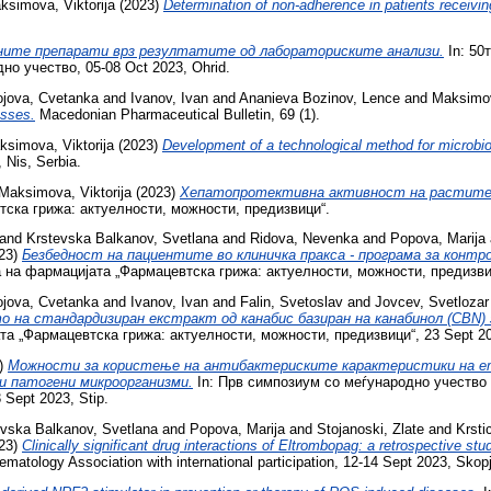
ksimova, Viktorija
(2023)
Determination of non-adherence in patients receivi
лните препарати врз резултатите од лабораториските анализи.
In: 50
о учество, 05-08 Oct 2023, Ohrid.
ojova, Cvetanka
and
Ivanov, Ivan
and
Ananieva Bozinov, Lence
and
Maksimov
esses.
Macedonian Pharmaceutical Bulletin, 69 (1).
ksimova, Viktorija
(2023)
Development of a technological method for microbio
 Nis, Serbia.
Maksimova, Viktorija
(2023)
Хепатопротективна активност на растител
ска грижа: актуелности, можности, предизвици“.
and
Krstevska Balkanov, Svetlana
and
Ridova, Nevenka
and
Popova, Marija
23)
Безбедност на пациентите во клиничка пракса - програма за контр
на фармацијата „Фармацевтска грижа: актуелности, можности, предизвици
ojova, Cvetanka
and
Ivanov, Ivan
and
Falin, Svetoslav
and
Jovcev, Svetlozar
 на стандардизиран екстракт од канабис базиран на канабинол (CBN) 
а „Фармацевтска грижа: актуелности, можности, предизвици“, 23 Sept 202
)
Можности за користење на антибактериските карактеристики на е
и патогени микроорганизми.
In: Прв симпозиум со меѓународно учество
Sept 2023, Stip.
evska Balkanov, Svetlana
and
Popova, Marija
and
Stojanoski, Zlate
and
Krsti
23)
Clinically significant drug interactions of Eltrombopag: a retrospective st
ematology Association with international participation, 12-14 Sept 2023, Sko