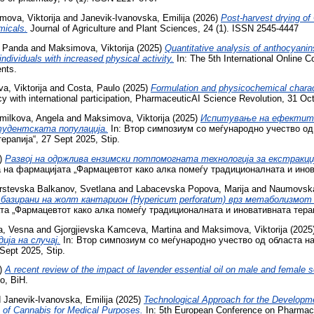
mova, Viktorija
and
Janevik-Ivanovska, Emilija
(2026)
Post-harvest drying of
micals.
Journal of Agriculture and Plant Sciences, 24 (1). ISSN 2545-4447
 Panda
and
Maksimova, Viktorija
(2025)
Quantitative analysis of anthocyanins
 individuals with increased physical activity.
In: The 5th International Online C
ents.
, Viktorija
and
Costa, Paulo
(2025)
Formulation and physicochemical charact
 with international participation, PharmaceuticAI Science Revolution, 31 Oc
milkova, Angela
and
Maksimova, Viktorija
(2025)
Испитување на ефектите
тудентската популација.
In: Втор симпозиум со меѓународно учество од
рапија“, 27 Sept 2025, Stip.
)
Развој на одржлива ензимски потпомогната технологија за екстракција
на фармацијата „Фармацевтот како алка помеѓу традиционалната и иноват
rstevska Balkanov, Svetlana
and
Labacevska Popova, Marija
and
Naumovska
базирани на жолт кантарион (Hypericum perforatum) врз метаболизмот
а „Фармацевтот како алка помеѓу традиционалната и иновативната терапиј
a, Vesna
and
Gjorgjievska Kamceva, Martina
and
Maksimova, Viktorija
(2025
ија на случај.
In: Втор симпозиум со меѓународно учество од областа н
ept 2025, Stip.
)
A recent review of the impact of lavender essential oil on male and female
o, BiH.
d
Janevik-Ivanovska, Emilija
(2025)
Technological Approach for the Developme
 of Cannabis for Medical Purposes.
In: 5th European Conference on Pharmace