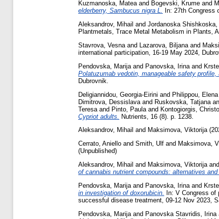
Kuzmanoska, Matea
and
Bogevski, Krume
and
M
elderberry, Sambucus nigra L.
In: 27th Congress 
Aleksandrov, Mihail
and
Jordanoska Shishkoska, 
Plantmetals, Trace Metal Metabolism in Plants, A
Stavrova, Vesna
and
Lazarova, Biljana
and
Maksi
international participation, 16-19 May 2024, Dubro
Pendovska, Marija
and
Panovska, Irina
and
Krst
Polatuzumab vedotin, manageable safety profile,
Dubrovnik.
Deligiannidou, Georgia-Eirini
and
Philippou, Elena
Dimitrova, Dessislava
and
Ruskovska, Tatjana
a
Teresa
and
Pinto, Paula
and
Kontogiorgis, Christ
Cypriot adults.
Nutrients, 16 (8). p. 1238.
Aleksandrov, Mihail
and
Maksimova, Viktorija
(20
Cerrato, Aniello
and
Smith, Ulf
and
Maksimova, Vi
(Unpublished)
Aleksandrov, Mihail
and
Maksimova, Viktorija
an
of cannabis nutrient compounds: alternatives and
Pendovska, Marija
and
Panovska, Irina
and
Krst
in investigation of doxorubicin.
In: V Congress of 
successful disease treatment, 09-12 Nov 2023, 
Pendovska, Marija
and
Panovska Stavridis, Irina