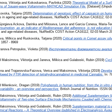
ova, Viktorija
and
Kokoskarova, Pavlinka
(2020)
Theoretical Model of a Su
tions of Square-wave Voltammetry-MATHCAD Simulation File.
[Dataset] (Unpub
ovska, Tatjana
(2020)
Determination of genotoxic effect of capsaicin on hum
tus in ageing and age-related diseases, NutRedOx COST Action CA16112, 02-0
Gjorgieva Ackova, Darinka
and
Miloseva, Lence
and
Garcia Conesa, Maria-Te
onsumption, as an indicator of Mediterranean diet adherence, is not education 
ing and age-related diseases, NutRedOx COST Action CA16112, 02-03 March 20
va, Milkica
and
Ruskovska, Tatjana
(2020)
Critical points in Comet assay sil
N 1857 - 8969
vanova Petropulos, Violeta
(2019)
Инструментални фармацевтски анализи 
d
Maksimova, Viktorija
and
Janeva, Milkica
and
Gulaboski, Rubin
(2019)
Cycl
ina
and
Trajanovska-Faizova, Verica
and
Maksimova, Viktorija
(2019)
Develop
llowed by FTIR detection of tetrahydrocannabinol in medicinal Cannabis.
In: 7
.
d
Milenkovic, Dragan
(2019)
Polyphenols in human nutrition: from the in vitro a
 variability - an overview and perspective.
British Journal of Nutrition. ISSN 0
Maksimova, Viktorija
and
Gulaboski, Rubin
(2019)
Additional Supplementary M
Voltammetry of Two‐step Surface Electrode Mechanisms Coupled with Chemica
Maksimova, Viktorija
and
Gulaboski, Rubin
(2019)
Supplementary material to
cal Reactions – A Theoretical Overview (published in Electroanalysis Augu