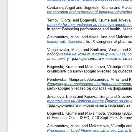
Cvetanov, Angel
and
Bogevski, Krume
and
Maksi
preservation and extraction of bioactive phytoche
Temov, Gjorgji
and
Bogevski, Krume
and
Joveva,
rationale for their inclusion as bioactive agents in
in sport: Balancing performance and health, Nutri
Aleksandrov, Mihail
and
Alves, Ana
and
Maksimova
loaded with Ibuprofen.
In: IX Congress of pharmacy
Vangelovska, Marija
and
Smilkova, Vasilija
and
S
подобрување на когнитивните функции кај с
алка помеѓу традиционалната и иновативната те
Bogevski, Krume
and
Maksimova, Viktorija
(2025
симпозиум со меѓународно учество од областа 
Pendovska, Marija
and
Aleksandrov, Mihail
and
K
Евалуација на влијанието на фитопрепарати 
меѓународно учество од областа на фармацијат
Jovanova, Elena
and
Koceva, Sonja
and
Stavrov
третманот на Alopecia areata: Приказ на студ
традиционалната и иновативната терапија“, 27 S
Bogevski, Krume
and
Maksimova, Viktorija
(2025
of Essential Oils – ISEO, 7-10 Sept 2025, Saraev
Aleksandrov, Mihail
and
Maksimova, Viktorija
an
Processes in Dried Flower and Ethanolic Extracts