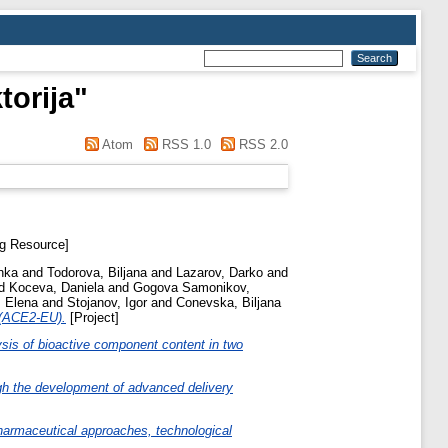
torija
"
Atom
RSS 1.0
RSS 2.0
g Resource]
nka
and
Todorova, Biljana
and
Lazarov, Darko
and
d
Koceva, Daniela
and
Gogova Samonikov,
 Elena
and
Stojanov, Igor
and
Conevska, Biljana
 (ACE2-EU).
[Project]
sis of bioactive component content in two
ugh the development of advanced delivery
harmaceutical approaches, technological