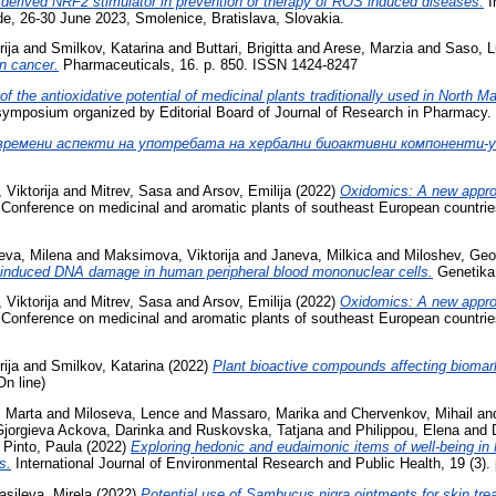
l derived NRF2 stimulator in prevention or therapy of ROS induced diseases.
I
, 26-30 June 2023, Smolenice, Bratislava, Slovakia.
ija
and
Smilkov, Katarina
and
Buttari, Brigitta
and
Arese, Marzia
and
Saso, L
in cancer.
Pharmaceuticals, 16. p. 850. ISSN 1424-8247
of the antioxidative potential of medicinal plants traditionally used in North M
symposium organized by Editorial Board of Journal of Research in Pharmacy. 
ремени аспекти на употребата на хербални биоактивни компоненти-у
Viktorija
and
Mitrev, Sasa
and
Arsov, Emilija
(2022)
Oxidomics: A new approac
 Conference on medicinal and aromatic plants of southeast European countr
eva, Milena
and
Maksimova, Viktorija
and
Janeva, Milkica
and
Miloshev, Geo
de-induced DNA damage in human peripheral blood mononuclear cells.
Genetika,
Viktorija
and
Mitrev, Sasa
and
Arsov, Emilija
(2022)
Oxidomics: A new approac
 Conference on medicinal and aromatic plants of southeast European countr
ija
and
Smilkov, Katarina
(2022)
Plant bioactive compounds affecting biomar
n line)
, Marta
and
Miloseva, Lence
and
Massaro, Marika
and
Chervenkov, Mihail
an
Gjorgieva Ackova, Darinka
and
Ruskovska, Tatjana
and
Philippou, Elena
and
d
Pinto, Paula
(2022)
Exploring hedonic and eudaimonic items of well-being in
s.
International Journal of Environmental Research and Public Health, 19 (3)
asileva, Mirela
(2022)
Potential use of Sambucus nigra ointments for skin tre