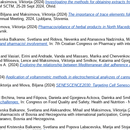
aksimova, Viktorija
(2024)
Investigating the methods for obtaining extracts 
of SCTM, 25-28 Sept 2024, Ohrid.
Biljana
and
Maksimova, Viktorija
(2024)
The importance of trace elements fol
nnual Meeting, 2024, Ljubljana, Slovenia.
mova, Viktorija
(2024)
Pharmacovigilance of herbal products in North Macedo
vnik.
evska Balkanov, Svetlana
and
Ridova, Nevenka
and
Atanasova Nadzinska, Ma
 and pharmacist involvement.
In: 7th Croatian Congress on Pharmacy with inte
and
Vasiari, Eirini
and
Andrade, Vanda
and
Massaro, Marika
and
Chervenkov,
nd
Miloseva, Lence
and
Maksimova, Viktorija
and
Smilkov, Katarina
and
Gjor
os A.
(2024)
Exploring the relationship between Mediterranean diet adherence
24)
Application of voltammetric methods in electrochemical analyzes of cann
ktorija
and
Miova, Biljana
(2024)
SENESCENCE2030: Targeting Cell Senescen
d
Brchina, Irena
and
Filipova, Daniela
and
Gjorgieva Ackova, Darinka
and
Smil
 challenges.
In: Congress on Food Quality and Safety, Health and Nutrition 
evska Balkanov, Svetlana
and
Aleksandrov, Mihail
and
Maksimova, Viktorija
(
pharmacists of Bosnia and Herzegovina with international participation, Comp
Saraevo, Bosnia and Herzegovina.
and
Krstevska Balkanov, Svetlana
and
Popova Labacevska, Marija
and
Stoja