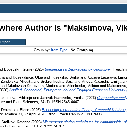
where Author is "
Maksimova, Vik
Group by:
Item Type
|
No Grouping
nd
Bogevski, Krume
(2026)
Ботаника за фармацевти-практикум.
[Teachin
Ana
and
Kosevaliska, Olga
and
Tusevska, Borka
and
Koceva Lazarova, Limo
d
Zendelska, Afrodita
and
Srebrenkoska, Sara
and
Miteva-Kacarski, Emilija
an
and
Nikolovska-Krstevska, Martina
and
Milenkoska, Milkica
and
Maksimova,
2026)
Applied, Connected, Entrepreneurial and Engaged European University
aksimova, Viktorija
and
Janevik-Ivanovska, Emilija
(2026)
Comparative analy
ture and Plant Sciences, 24 (1). ISSN 2545-4447
d
Drakalska, Elena
(2026)
Enhancing therapeutic efficacy of cannabidiol thro
nd science XI, 22 April 2026, Brno, Czech Republic. (In Press)
d
Smilkov, Katarina
(2026)
Microencapsulation techniques for cannabinoids: p
s of pharmacy, 76 (1). ISSN 2217-8767