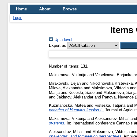
Home
About
Browse
Login
Items 
Up a level
Export as
Number of items:
131
.
Maksimova, Viktorija
and
Veselinova, Borjanka
a
Mirakovski, Dejan
and
Nikodinovska Krstevska, 
Mileva, Aleksandra
and
Maksimova, Viktorija
an
Marija
and
Koceski, Saso
and
Maksimova, Sanja
and
Jakimov, Aleksandar
and
Panova, Nevence
(
Kuzmanoska, Matea
and
Risteska, Tatjana
and
M
varieties of Humulus lupulus L.
Journal of Agricul
Maksimova, Viktorija
and
Aleksandrov, Mihail
an
systems.
In: International conference Cannabis a
Aleksandrov, Mihail
and
Maksimova, Viktorija
an
challenges, and formulation perspectives.
Archive