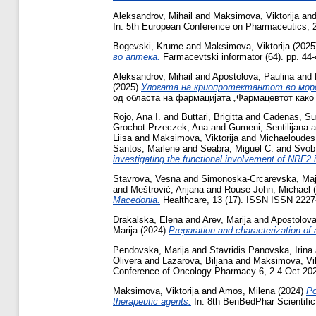
Aleksandrov, Mihail
and
Maksimova, Viktorija
an
In: 5th European Conference on Pharmaceutics, 2
Bogevski, Krume
and
Maksimova, Viktorija
(2025
во аптека.
Farmacevtski informator (64). pp. 44
Aleksandrov, Mihail
and
Apostolova, Paulina
and
(2025)
Улогата на криопротектантот во мор
од областа на фармацијата „Фармацевтот како а
Rojo, Ana I.
and
Buttari, Brigitta
and
Cadenas, S
Grochot-Przeczek, Ana
and
Gumeni, Sentilijana
a
Liisa
and
Maksimova, Viktorija
and
Michaeloudes
Santos, Marlene
and
Seabra, Miguel C.
and
Svob
investigating the functional involvement of NRF2
Stavrova, Vesna
and
Simonoska-Crcarevska, Ma
and
Meštrović, Arijana
and
Rouse John, Michael
(
Macedonia.
Healthcare, 13 (17). ISSN ISSN 2227
Drakalska, Elena
and
Arev, Marija
and
Apostolova
Marija
(2024)
Preparation and characterization of
Pendovska, Marija
and
Stavridis Panovska, Irina
Olivera
and
Lazarova, Biljana
and
Maksimova, Vik
Conference of Oncology Pharmacy 6, 2-4 Oct 202
Maksimova, Viktorija
and
Amos, Milena
(2024)
Po
therapeutic agents.
In: 8th BenBedPhar Scientific