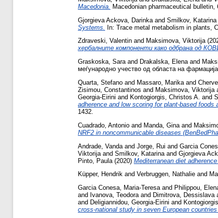
Macedonia.
Macedonian pharmaceutical bulletin, 
Gjorgieva Ackova, Darinka
and
Smilkov, Katarina
Systems.
In: Trace metal metabolism in plants, 
Zdraveski, Valentin
and
Maksimova, Viktorija
(20
хербалните компоненти како одбрана од КОВ
Graskoska, Sara
and
Drakalska, Elena
and
Maksi
меѓународно учество од областа на фармацијат
Quarta, Stefano
and
Massaro, Marika
and
Cherve
Zisimou, Constantinos
and
Maksimova, Viktorija
Georgia-Eirini
and
Kontogiorgis, Christos A.
and
S
adherence and low scoring for plant-based foods
1432.
Cuadrado, Antonio
and
Manda, Gina
and
Maksimov
NRF2 in noncommunicable diseases (BenBedPha
Andrade, Vanda
and
Jorge, Rui
and
Garcia Cones
Viktorija
and
Smilkov, Katarina
and
Gjorgieva Ack
Pinto, Paula
(2020)
Mediterranean diet adherence 
Küpper, Hendrik
and
Verbruggen, Nathalie
and
Ma
Garcia Conesa, Maria-Teresa
and
Philippou, Elen
and
Ivanova, Teodora
and
Dimitrova, Dessislava
and
Deligiannidou, Georgia-Eirini
and
Kontogiorgi
cross-national study in seven European countries