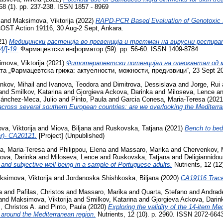
68 (1). pp. 237-238. ISSN 1857 - 8969
and
Maksimova, Viktorija
(2022)
RAPD-PCR Based Evaluation of Genotoxic In
COST Action 19116, 30 Aug-2 Sept, Ankara.
21)
Медицински растенија во превенција и третман на вирусни респира
ИД-19.
Фармацевтски информатор (59). pp. 56-60. ISSN 1409-8784
mova, Viktorija
(2021)
Фитотерапевтски потенцијал на олеокантал од м
а „Фармацевтска грижа: актуелности, можности, предизвици“, 23 Sept 202
nkov, Mihail
and
Ivanova, Teodora
and
Dimitrova, Dessislava
and
Jorge, Rui
and
Smilkov, Katarina
and
Gjorgieva Ackova, Darinka
and
Miloseva, Lence
a
ánchez-Meca, Julio
and
Pinto, Paula
and
Garcia Conesa, Maria-Teresa
(202
 across several southern European countries: are we overlooking the Mediter
a, Viktorija
and
Miova, Biljana
and
Ruskovska, Tatjana
(2021)
Bench to beds
r)- CA20121.
[Project] (Unpublished)
a, Maria-Teresa
and
Philippou, Elena
and
Massaro, Marika
and
Chervenkov, M
ova, Darinka
and
Miloseva, Lence
and
Ruskovska, Tatjana
and
Deligiannidou
and subjective well-being in a sample of Portuguese adults.
Nutrients, 12 (12
ksimova, Viktorija
and
Jordanoska Shishkoska, Biljana
(2020)
CA19116 Trace
a
and
Pafilas, Christos
and
Massaro, Marika
and
Quarta, Stefano
and
Andrad
and
Maksimova, Viktorija
and
Smilkov, Katarina
and
Gjorgieva Ackova, Darin
s, Christos A.
and
Pinto, Paula
(2020)
Exploring the validity of the 14-item M
 around the Mediterranean region.
Nutrients, 12 (10). p. 2960. ISSN 2072-664