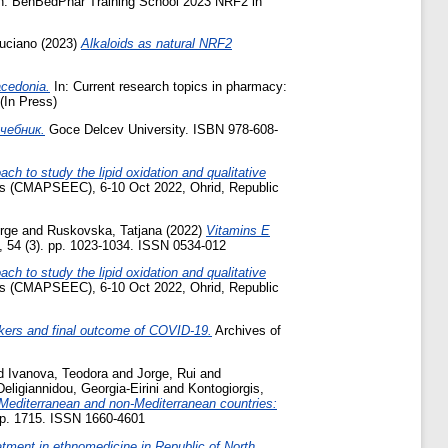
n: BenBedPhar Training School 2023 NRF2 in
uciano
(2023)
Alkaloids as natural NRF2
acedonia.
In: Current research topics in pharmacy:
(In Press)
чебник.
Goce Delcev University. ISBN 978-608-
h to study the lipid oxidation and qualitative
ies (CMAPSEEC), 6-10 Oct 2022, Ohrid, Republic
rge
and
Ruskovska, Tatjana
(2022)
Vitamins E
 54 (3). pp. 1023-1034. ISSN 0534-012
h to study the lipid oxidation and qualitative
ies (CMAPSEEC), 6-10 Oct 2022, Ohrid, Republic
kers and final outcome of COVID-19.
Archives of
d
Ivanova, Teodora
and
Jorge, Rui
and
Deligiannidou, Georgia-Eirini
and
Kontogiorgis,
 Mediterranean and non-Mediterranean countries:
. p. 1715. ISSN 1660-4601
atment in ethnomedicine in Republic of North