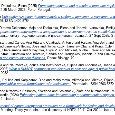
d
Drakalska, Elena
(2025)
Formulation aspects and potential therapeutic appli
4-25 March 2025, Porto, Portugal.
)
Индивидуализирана фитотерапија и модерни аспекти на улогата на 
-46. ISSN 1409-8784
Ristova Delipetrev, Maja
and
Drakalska, Elena
and
Janevik-Ivanovska, Emilij
фолошката структура на лиофилизирани микрочестички со канабидиол
лка помеѓу традиционалната и иновативната терапија“, 27 Sept 2025, Sti
usana
and
Carlos, Ana Rita
and
Cuadrado, Antonio
and
Falcao, Ana Sofia
and
nd
Jimenez-Villegas, Jose
and
Horbanczuk, Jaroslaw Olav
and
Konu, Ozlen
, Charalambos
and
Mihaylova, Liliya V.
and
Mickael, Michel Edwar
and
Milisa
 Strac, Dubravka
and
Tenreiro, Sandra
and
Trougakos, Ioannis P.
and
Dinkov
 in non-communicable diseases.
Redox Biology, 79.
ja
and
Naumovska, Zorica
and
Bozhinovska, Biljana
and
Andonoska, Joana
a
2025)
What a SMART pharmacist can discover in only one day: A public health
-9032
, Paulina
and
Karpicarov, Dino
and
Maksimova, Viktorija
and
Miceva, Dijana
 amphiphilic cream formulations with meloxicam.
Pharmacia. ISSN 2603-557X
and
Krstevska Balkanov, Svetlana
and
Stojanoski, Zlate
and
Kuzmanovic, M
torija
(2024)
Enhancing patient care: implementing a pharmaceutical support 
4, Lisbon.
tential of natural triterpenoid structures as a framework for design and dev
 Meeting: Thirty years since the discovery of NRF2, 10-11 Oct 2024, Lisbon, 