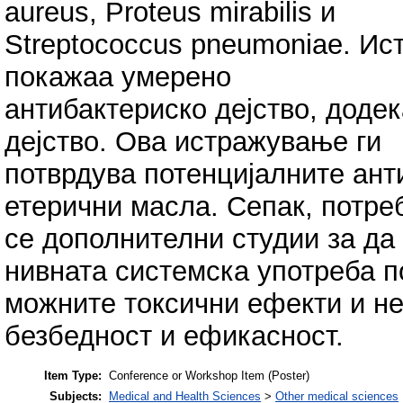
aureus, Proteus mirabilis и
Streptococcus pneumoniae. Ист
покажаа умерено
антибактериско дејство, доде
дејство. Ова истражување ги
потврдува потенцијалните ант
етерични масла. Сепак, потре
се дополнителни студии за д
нивната системска употреба 
можните токсични ефекти и не
безбедност и ефикасност.
Item Type:
Conference or Workshop Item (Poster)
Subjects:
Medical and Health Sciences
>
Other medical sciences