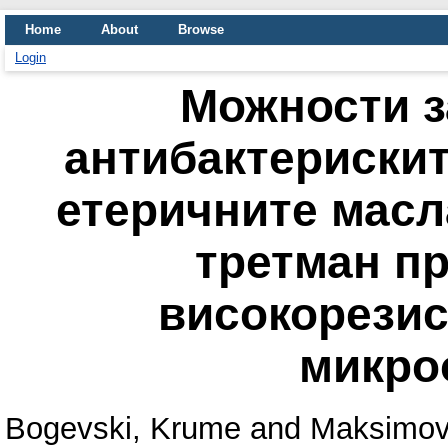
Home
About
Browse
Login
Можности з
антибактерискит
етеричните масл
третман п
високорезис
микро
Bogevski, Krume
and
Maksimova