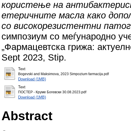
користење на антибактерис
етеричните масла како доп
со високорезистeнтни патог
симпозиум со меѓународно уч
„Фармацевтска грижа: актуелн
Sept 2023, Stip.
Text
Bogevski and Maksimova, 2023 Simpozium farmacija.pdf
Download (1MB)
Text
ПОСТЕР - Круме Богевски 30.08.2023.pdf
Download (1MB)
Abstract