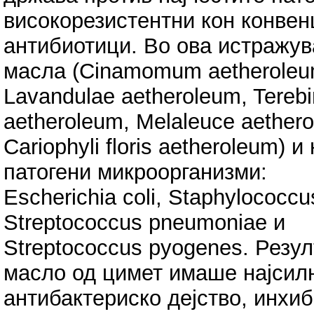
високорезистентни кон конве
антибиотици. Во ова истражу
масла (Cinamomum aetheroleu
Lavandulae aetheroleum, Terebi
aetheroleum, Melaleuce aether
Cariophyli floris aetheroleum) 
патогени микроорганизми:
Escherichia coli, Staphylococcus
Streptococcus pneumoniae и
Streptococcus pyogenes. Резу
масло од цимет имаше најсил
антибактериско дејство, инхиб