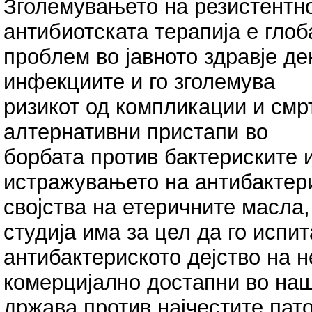
Зголемувањето на резистентно
антибиотската терапија е гло
проблем во јавното здравје д
инфекциите и го зголемува
ризикот од компликации и смр
алтернативни пристапи во
борбата против бактериските 
истражувањето на антибактер
својства на етеричните масла,
студија има за цел да го испит
антибактериското дејство на 
комерцијално достапни во на
држава против најчестите пат