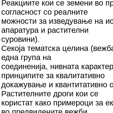
Реакциите кои се земени во пр
согласност со реалните
можности за изведување на ис
апаратура и растителни
суровини).
Секоја тематска целина (вежб
една група на
соединенија, нивната каракте
принципите за квалитативно
докажување и квантитативно 
Растителните дроги кои се
користат како примероци за е
во предвидените вежби