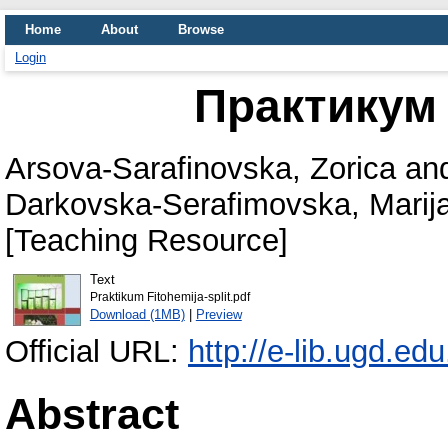
Home
About
Browse
Login
Практикум
Arsova-Sarafinovska, Zorica
an
Darkovska-Serafimovska, Marij
[Teaching Resource]
Text
Praktikum Fitohemija-split.pdf
Download (1MB)
|
Preview
Official URL:
http://e-lib.ugd.ed
Abstract