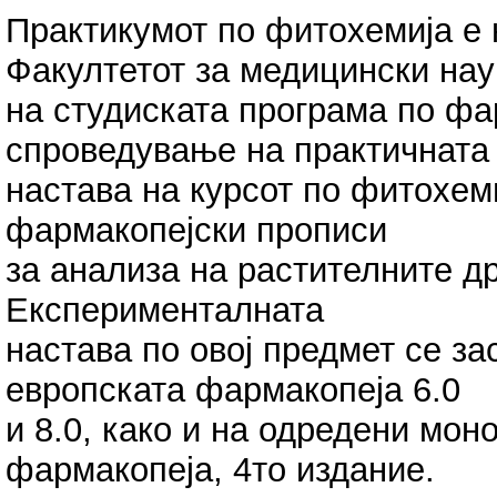
Практикумот по фитохемија е 
Факултетот за медицински нау
на студиската програма по фа
спроведување на практичната
настава на курсот по фитохем
фармакопејски прописи
за анализа на растителните д
Експерименталната
настава по овој предмет се за
европската фармакопеја 6.0
и 8.0, како и на одредени мон
фармакопеја, 4то издание.