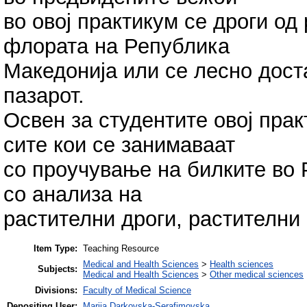
во овој практикум се дроги од
флората на Република
Македонија или се лесно дост
пазарот.
Освен за студентите овој пра
сите кои се занимаваат
со проучување на билките во 
со анализа на
растителни дроги, растителни
Item Type:
Teaching Resource
Medical and Health Sciences
>
Health sciences
Subjects:
Medical and Health Sciences
>
Other medical sciences
Divisions:
Faculty of Medical Science
Depositing User:
Marija Darkovska-Serafimovska