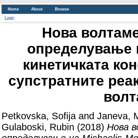
Home
About
Browse
Login
Нова волтаме
определување н
кинетичката кон
супстратните реа
волт
Petkovska, Sofija
and
Janeva, M
Gulaboski, Rubin
(2018)
Нова 