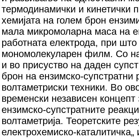
термодинамички и кинетички п
хемијата на голем брон ензим
мала микромоларна маса на е
работната електрода, при шт
мономолекуларен филм. Со на
и во присуство на даден супст
брон на ензимско-супстратни 
волтаметриски техники. Во ово
временски независен концепт 
ензимско-супстратните реакци
волтаметрија. Теоретските рез
електрохемиско-каталитичка„ 