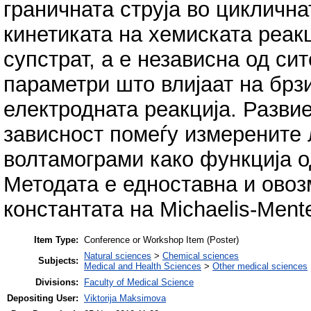
граничната струја во циклична
кинетиката на хемиската реакц
супстрат, а е независна од си
параметри што влијаат на брз
електродната реакција. Разви
зависност помеѓу измерените 
волтамограми како функција о
Методата е едноставна и ово
константата на Michaelis-Ment
Item Type:
Conference or Workshop Item (Poster)
Natural sciences
>
Chemical sciences
Subjects:
Medical and Health Sciences
>
Other medical sciences
Divisions:
Faculty of Medical Science
Depositing User:
Viktorija Maksimova