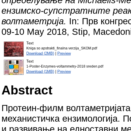
определување на Michaelis-M
ензимско-супстратните реа
волтаметрија.
In: Прв конгре
09-10 May 2018, Stip, Macedon
Text
Kniga so apstrakti_finalna verzija_SKOM.pdf
Download (2MB)
|
Preview
Text
1-Poster-Enzymes-voltammetry-2018 sreden.pdf
Download (1MB)
|
Preview
Abstract
Протеин-филм волтаметријата 
механистичка ензимологија. П
и развивање на едноставни м