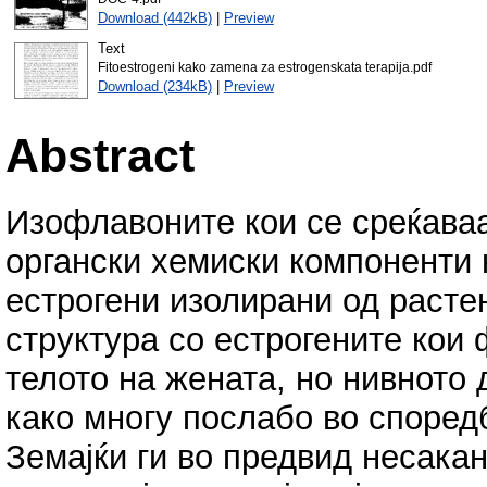
Download (442kB)
|
Preview
Text
Fitoestrogeni kako zamena za estrogenskata terapija.pdf
Download (234kB)
|
Preview
Abstract
Изофлавоните кои се среќаваа
органски хемиски компоненти
естрогени изолирани од расте
структура со естрогените кои
телото на жената, но нивното 
како многу послабо во споредб
Земајќи ги во предвид несака