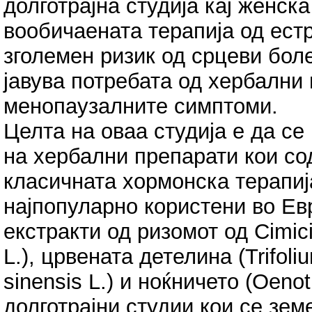
долготрајна студија кај женска
вообичаената терапија од естр
зголемен ризик од срцеви боле
јавува потребата од хербални
менопаузалните симптоми.
Целта на оваа студија е да с
на хербални препарати кои с
класичната хормонска терапиј
најпопуларно користени во Ев
екстракти од ризомот од Cimici
L.), црвената детелина (Trifoli
sinensis L.) и ноќничето (Oenot
долготрајни студии кои се зе