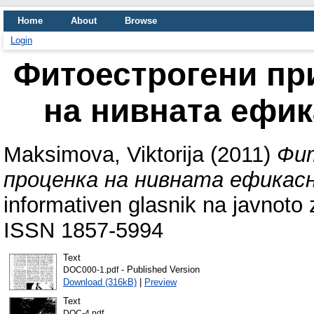
Home
About
Browse
Login
Фитоестрогени пр
на нивната ефик
Maksimova, Viktorija
(2011)
Фит
проценка на нивната ефикас
informativen glasnik na javnoto z
ISSN 1857-5994
Text
- Published Version
DOC000-1.pdf
Download (316kB)
|
Preview
Text
DOC-4.pdf