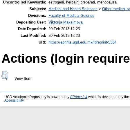
Uncontrolled Keywords:
estrogeni, herbalni preparati, menopauza
Subjects:
Medical and Health Sciences
>
Other medical s
Divisions:
Faculty of Medical Science
Depositing User:
Viktorija Maksimova
Date Deposited:
20 Feb 2013 12:23
Last Modified:
20 Feb 2013 12:23
URI:
https://eprints.ugd.edu.mk/id/eprint/5334
Actions (login require
View Item
UGD Academic Repository is powered by
EPrints 3.4
which is developed by the
Accessibility