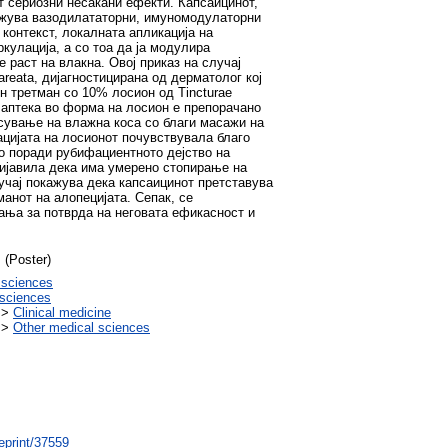
 сериозни несакани ефекти. Капсаицинот,
ажува вазодилататорни, имуномодулаторни
 контекст, локалната апликација на
кулација, а со тоа да ја модулира
раст на влакна. Овој приказ на случај
reata, дијагностицирана од дерматолог кој
 третман со 10% лосион од Tincturaе
 аптека во форма на лосион е препорачано
есување на влажна коса со благи масажи на
ацијата на лосионот почувствувала благо
но поради рубифациентното дејство на
ријавила дека има умерено стопирање на
лучај покажува дека капсаицинот претставува
анот на алопецијата. Сепак, се
ања за потврда на неговата ефикасност и
 (Poster)
 sciences
sciences
>
Clinical medicine
>
Other medical sciences
/eprint/37559