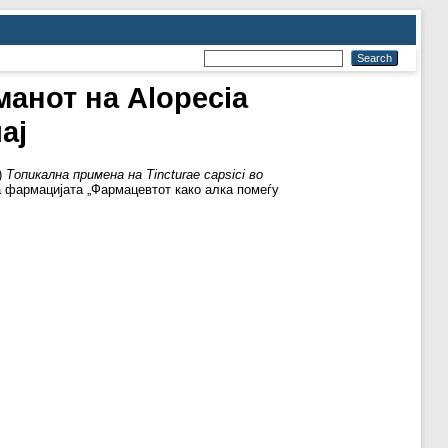
манот на Alopecia
ај
)
Топикална примена на Tincturae capsici во
а фармацијата „Фармацевтот како алка помеѓу