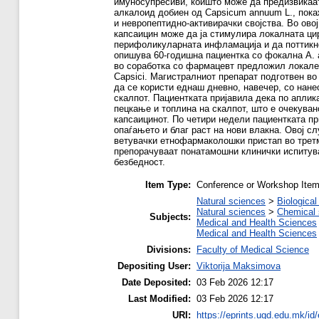
имуносупресиви, коишто може да предизвикаат
алкалоид добиен од Capsicum annuum L., пок
и невропептидно-активирачки својства. Во овој
капсаицин може да ја стимулира локалната цир
перифоликуларната инфламација и да поттикне 
опишува 60-годишна пациентка со фокална A. a
во соработка со фармацевт предложил локален
Capsici. Магистралниот препарат подготвен во
да се користи еднаш дневно, навечер, со нан
скалпот. Пациентката пријавила дека по аплик
пецкање и топлина на скалпот, што е очекува
капсаицинот. По четири недели пациентката п
опаѓањето и благ раст на нови влакна. Овој с
ветувачки етнофармаколошки пристап во третм
препорачуваат понатамошни клинички испитув
безбедност.
Item Type:
Conference or Workshop Item
Natural sciences
>
Biological
Natural sciences
>
Chemical 
Subjects:
Medical and Health Sciences
Medical and Health Sciences
Divisions:
Faculty of Medical Science
Depositing User:
Viktorija Maksimova
Date Deposited:
03 Feb 2026 12:17
Last Modified:
03 Feb 2026 12:17
URI:
https://eprints.ugd.edu.mk/id