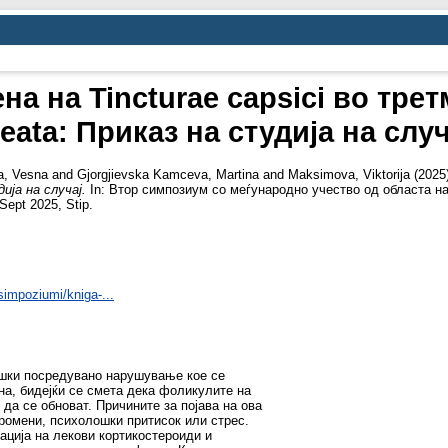
а на Tincturae capsici во трет
reata: Приказ на студија на случ
a, Vesna
and
Gjorgjievska Kamceva, Martina
and
Maksimova, Viktorija
(2025
ија на случај.
In: Втор симпозиум со меѓународно учество од областа н
ept 2025, Stip.
impoziumi/kniga-...
ошки посредувано нарушување кое се
на, бидејќи се смета дека фоликулите на
да се обноват. Причините за појава на ова
ромени, психолошки притисок или стрес.
ција на лекови кортикостероиди и