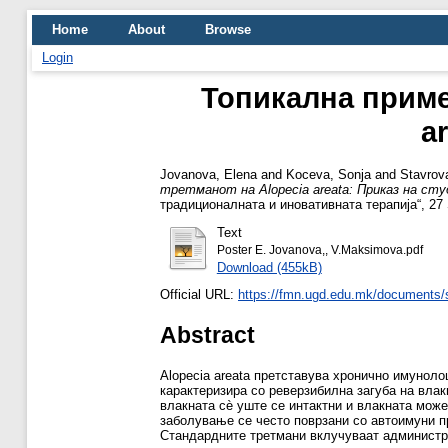
Home
About
Browse
Login
Топикална примен
a
Jovanova, Elena
and
Koceva, Sonja
and
Stavrov
третманот на Alopecia areata: Приказ на студ
традиционалната и иновативната терапија“, 27 S
Text
Poster E. Jovanova,, V.Maksimova.pdf
Download (455kB)
Official URL:
https://fmn.ugd.edu.mk/documents/s
Abstract
Alopecia areata претставува хронично имунол
карактеризира со реверзибилна загуба на влак
влакната сѐ уште се интактни и влакната може 
заболување се често поврзани со автоимуни п
Стандардните третмани вклучуваат администра