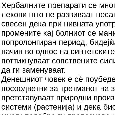
Хербалните препарати се мног
лекови што не развиваат неса
свесен дека при нивната упот
промените кај болниот се ман
попролонгиран период, бидејќи
начин во однос на синтетските
поттикнуваат сопствените сили
да ги заменуваат.
Денешниот човек е сè поубеде
посоодветни за третманот на 
претставуваат природни прои
системи (растенија) и дека б