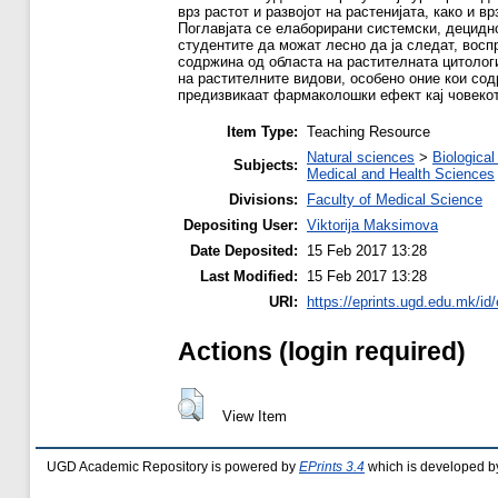
врз растот и развојот на растенијата, како и 
Поглавјата се елаборирани системски, децидн
студентите да можат лесно да ја следат, восп
содржина од областа на растителната цитологиј
на растителните видови, особено оние кои со
предизвикаат фармаколошки ефект кај човекот
Item Type:
Teaching Resource
Natural sciences
>
Biological
Subjects:
Medical and Health Sciences
Divisions:
Faculty of Medical Science
Depositing User:
Viktorija Maksimova
Date Deposited:
15 Feb 2017 13:28
Last Modified:
15 Feb 2017 13:28
URI:
https://eprints.ugd.edu.mk/id
Actions (login required)
View Item
UGD Academic Repository is powered by
EPrints 3.4
which is developed b