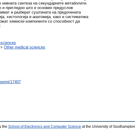
врз нивната синтеза на секундарните метаболити.
о и прегледно што е основен предуслов
римат и разберат суштината на предочената
а, хистологија и анатомија, како и систематика
држат хемиски компоненти со способност да
.
 sciences
>
Other medical sciences
/eprint/17407
y the
School of Electronics and Computer Science
at the University of Southampton