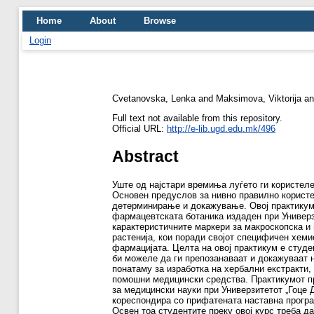
Home
About
Browse
Login
Cvetanovska, Lenka
and
Maksimova, Viktorija
a
Full text not available from this repository.
Official URL:
http://e-lib.ugd.edu.mk/496
Abstract
Уште од најстари времиња луѓето ги користеле
Основен предуслов за нивно правилно корист
детерминирање и докажување. Овoj практикум 
фармацевтската ботаника издаден при Универзи
карактеристичните маркери за макроскопска и
растенија, кои поради својот специфичен хем
фармацијата. Целта на овој практикум е студе
би можеле да ги препозанаваат и докажуваат н
понатаму за изработка на хербални екстракти,
помошни медицински средства. Практикумот пр
за медицински науки при Универзитетот „Гоце 
кореспондира со прифатената наставна програ
Освен тоа студентите преку овој курс треба да