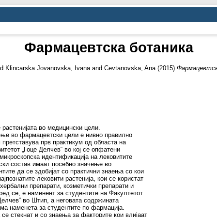
Фармацевтска ботаника
nd
Klincarska Jovanovska, Ivana
and
Cevtanovska, Ana
(2015)
Фармацевтск
 растенијата во медицински цели.
ење во фармацевтски цели е нивно правилно
претставува прв практикум од облaста на
тетот „Гоце Делчев“ во кој се опфатени
 микроскопска идентификација на лековитите
иски состав имаат посебно значење во
нтите да се здобијат со практични знаења со кои
ајпознатите лековити растенија, кои се користат
 хербални препарати, козметички препарати и
ед се, е наменент за студентите на Факултетот
Делчев“ во Штип, а неговата содржината
ма наменета за студентите по фармација.
 се стекнат и со знаења за факторите кои влијаат