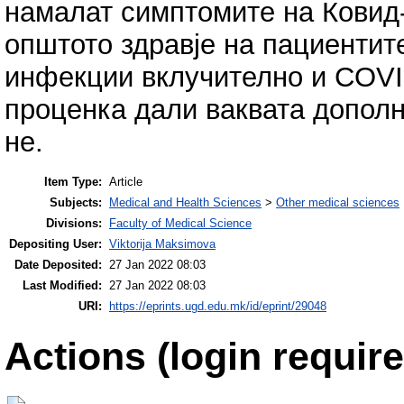
намалат симптомите на Ковид-
општото здравје на пациентит
инфекции вклучително и COVI
проценка дали ваквата дополн
не.
Item Type:
Article
Subjects:
Medical and Health Sciences
>
Other medical sciences
Divisions:
Faculty of Medical Science
Depositing User:
Viktorija Maksimova
Date Deposited:
27 Jan 2022 08:03
Last Modified:
27 Jan 2022 08:03
URI:
https://eprints.ugd.edu.mk/id/eprint/29048
Actions (login require