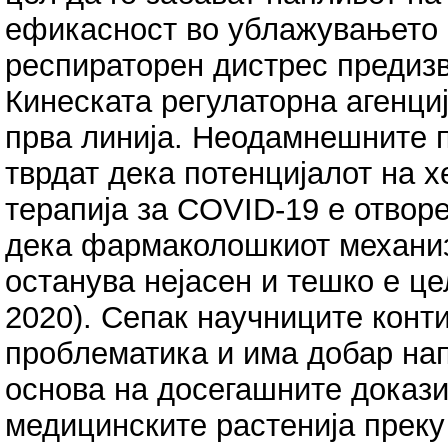
ефикасност во ублажувањето 
респираторен дистрес предиз
Кинеската регулаторна агенци
прва линија. Неодамнешните 
тврдат дека потенцијалот на 
терапија за COVID-19 е отворе
дека фармаколошкиот механиз
останува нејасен и тешко е це
2020). Сепак научниците конт
проблематика и има добар нап
основа на досегашните доказ
медицинските растенија преку