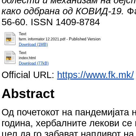
болести и механизам на деј
како одбрана од КОВИД-19.
Фа
56-60. ISSN 1409-8784
Text
- Published Version
farm. informator 12.2021.pdf
Download (1MB)
Text
index.html
Download (77kB)
Official URL:
https://www.fk.mk/
Abstract
Од почетокот на пандемијата 
година, хербалните лекови се
цел да го забават напливот на