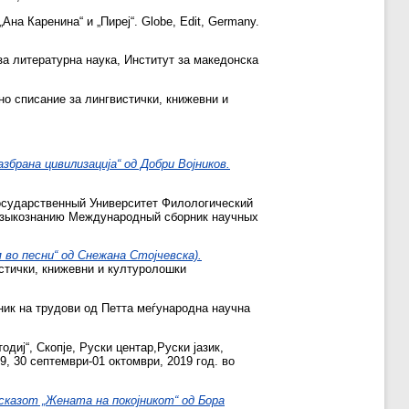
Ана Каренина“ и „Пиреј“. Globe, Edit, Germany.
за литературна наука, Институт за македонска
о списание за лингвистички, книжевни и
брана цивилизација“ од Добри Војников.
сударственный Университет Филологический
 языкознанию Международный сборник научных
 во песни“ од Снежана Стојчевска).
гвистички, книжевни и културолошки
ик на трудови од Петта меѓународна научна
диј“, Скопје, Руски центар,Руски јазик,
9, 30 септември-01 октомври, 2019 год. во
казот „Жената на покојникот“ од Бора