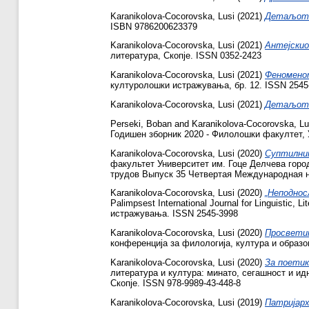
Karanikolova-Cocorovska, Lusi
(2021)
Детаљот в
ISBN 9786200623379
Karanikolova-Cocorovska, Lusi
(2021)
Антејскио
литература, Скопје. ISSN 0352-2423
Karanikolova-Cocorovska, Lusi
(2021)
Феноменот
културолошки истражувања, бр. 12. ISSN 2545
Karanikolova-Cocorovska, Lusi
(2021)
Детаљот в
Perseki, Boban
and
Karanikolova-Cocorovska, Lu
Годишен зборник 2020 - Филолошки факултет, У
Karanikolova-Cocorovska, Lusi
(2020)
Суптилнит
факультет Университет им. Гоце Делчева гор
трудов Выпуск 35 Четвертая Международная на
Karanikolova-Cocorovska, Lusi
(2020)
„Неподнос
Palimpsest International Journal for Linguisti
истражувања. ISSN 2545-3998
Karanikolova-Cocorovska, Lusi
(2020)
Просветит
конференција за филологија, култура и образо
Karanikolova-Cocorovska, Lusi
(2020)
За поетик
литература и култура: минато, сегашност и ид
Скопје. ISSN 978-9989-43-448-8
Karanikolova-Cocorovska, Lusi
(2019)
Патријарх