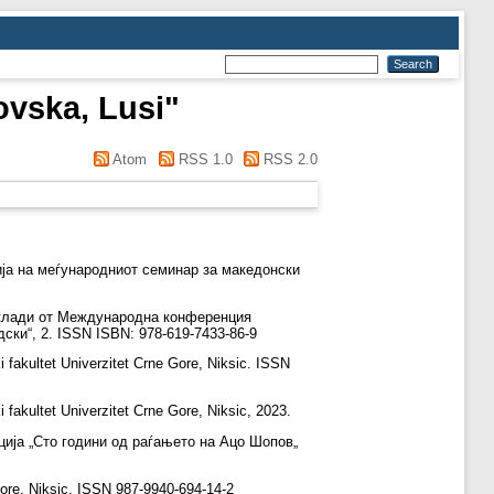
vska, Lusi
"
Atom
RSS 1.0
RSS 2.0
ја на меѓународниот семинар за македонски
клади от Международна конференция
ки“, 2. ISSN ISBN: 978-619-7433-86-9
i fakultet Univerzitet Crne Gore, Niksic. ISSN
 fakultet Univerzitet Crne Gore, Niksic, 2023.
ија „Сто години од раѓањето на Ацо Шопов„
Gore, Niksic. ISSN 987-9940-694-14-2