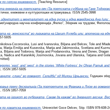
 по српска книжевност.
[Teaching Resource]
та енергија на поетската реч (За поетската судбина на Гане Тодоровс
стички, книжевни и културолошки истражувања. ISSN 2545-3998
идентитет и менталитет на една руска и една македонска Ана (или: 
еѓународна научна конференција „Филко“, Зборник на трудови, Филолошк
та на „женскоста“ во лириката на Џахит Кулеби или: апотеоза на ед
857-5935
nikolova-Cocorovska, Lusi
and
Ivanovska, Biljana
and
Belcev, Tole
and
Mlade
, Marija Emilija
and
Kusevska, Marija
and
Jakimovska, Svetlana
and
Kuzma
a, Biljana
and
Todorova, Marija
and
Prodanovska, Vesna
and
Donev, Dragan
a, Nadica
and
Karanikikj Josimovska, Jovana
and
Ulanska, Tatjana
and
Gola
mitted)
tegories `east` and `west` in the stories `White Fortress` by Ohran Pamuk a
-41. ISSN 1857-5935
вните „слики“ во романот „Селидби“ од Милош Црњански.
Годишен збор
ање преку дескрипција (За портретите на Францка и Лојзе во романот
1. ISSN 1857-7059
та на јазикот во рубриката „Сакам да кажам“ во дневниот весник „Вес
 по хрватска книжевност.
Univerzitet Goce Delcev, Stip. ISBN 978-608-2