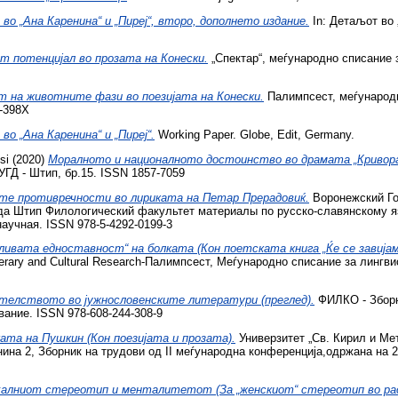
о „Ана Каренина“ и „Пиреј“, второ, дополнето издание.
In: Детаљот во „
т потенцијал во прозата на Конески.
„Спектар“, меѓународно списание 
 на животните фази во поезијата на Конески.
Палимпсест, меѓународн
-398X
о „Ана Каренина“ и „Пиреј“.
Working Paper. Globe, Edit, Germany.
si
(2020)
Моралното и националното достоинство во драмата „Кривораз
ГД - Штип, бр.15. ISSN 1857-7059
е противречности во лириката на Петар Прерадовиќ.
Воронежский Го
ода Штип Филологический факультет материалы по русско-славянскому
учная. ISSN 978-5-4292-0199-3
ливата едноставност“ на болката (Кон поетската книга „Ќе се завијам
c, Literary and Cultural Research-Палимпсест, Меѓународно списание за лин
елството во јужнословенските литератури (преглед).
ФИЛКО - Зборн
вание. ISSN 978-608-244-308-9
ата на Пушкин (Кон поезијата и прозата).
Универзитет „Св. Кирил и Мето
нина 2, Зборник на трудови од II меѓународна конференција,одржана на 2
алниот стереотип и менталитетот (За „женскиот“ стереотип во рас