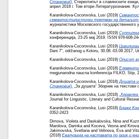
Станковиќ).
Стереотипът в славянските езици
април 2018 г. Том втори Литературознание. Ку
Karanikolova-Cocorovska, Lusi
(2019)
Семантост
семантостилистички третман на детаљот-
журналистики Московского государственного у
Karanikolova-Cocorovska, Lusi
(2019)
Суптилнит
конференција, 23-25 маj 2019. ISSN 978-608-24
Karanikolova-Cocorovska, Lusi
(2019)
Цивилизац
Dani 7", održanog u Kotoru, 30.08.-03.09.2017, U
Karanikolova-Cocorovska, Lusi
(2019)
Описот во
Karanikolova-Cocorovska, Lusi
(2018)
Елементит
megjunarodna naucna konferencija FILKO, Stip, 2
Karanikolova-Cocorovska, Lusi
(2018)
Душата и 
Станковиќ).
„За душата“ Зборник на текстови 
Karanikolova-Cocorovska, Lusi
(2018)
„Хераклеа
Journal for Linguistic, Literary and Cultural Res
Karanikolova-Cocorovska, Lusi
(2018)
Блаже Кон
0352-2423
Dimova, Violeta
and
Daskalovska, Nina
and
Kuzm
Marolova, Darinka
and
Koceva, Vesna
and
Kirov
Jakimovska, Svetlana
and
Velinova, Eva
and
Vit
(2018)
Eвалуација на наставата по јазик и кн