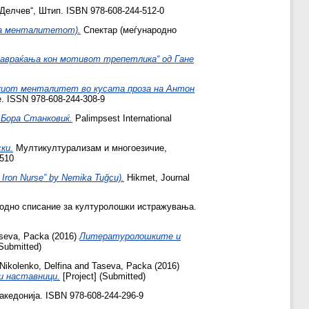
 Делчев“, Штип. ISBN 978-608-244-512-0
 на менталитетот).
Спектар (меѓународно
навраќања кон мотивот трепетлика“ од Гане
скиот менталитет во кусата проза на Антон
. ISSN 978-608-244-308-9
Бора Станковиќ.
Palimpsest International
ки.
Мултикултурализам и многоезичие,
6510
e Iron Nurse” by Nemika Tuğcu).
Hikmet, Journal
одно списание за културолошки истражувања.
seva, Packa
(2016)
Литературолошките и
(Submitted)
Nikolenko, Delfina
and
Taseva, Packa
(2016)
и наставници.
[Project] (Submitted)
акедонија. ISBN 978-608-244-296-9