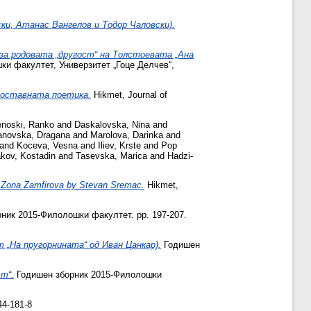
ки, Атанас Вангелов и Тодор Чаловски).
за родовата „другост“ на Толстоевата „Ана
и факултет, Универзитет „Гоце Делчев“,
ноставната поетика.
Hikmet, Journal of
noski, Ranko
and
Daskalovska, Nina
and
novska, Dragana
and
Marolova, Darinka
and
and
Koceva, Vesna
and
Iliev, Krste
and
Pop
kov, Kostadin
and
Tasevska, Marica
and
Hadzi-
nd Zona Zamfirova by Stevan Sremac.
Hikmet,
ник 2015-Филолошки факултет. pp. 197-207.
 „На пругорнината“ од Иван Цанкар).
Годишен
т“.
Годишен зборник 2015-Филолошки
44-181-8