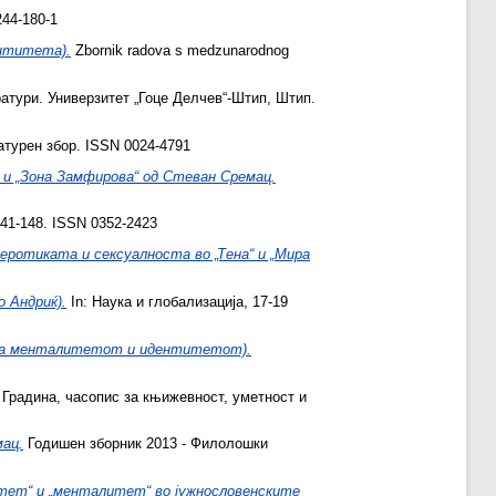
244-180-1
ентитета).
Zbornik radova s medzunarodnog
атури. Универзитет „Гоце Делчев“-Штип, Штип.
турен збор. ISSN 0024-4791
 и „Зона Замфирова“ од Стеван Сремац.
141-148. ISSN 0352-2423
ротиката и сексуалноста во „Тена“ и „Мира
 Андриќ).
In: Наука и глобализација, 17-19
 на менталитетот и идентитетот).
Градина, часопис за књижевност, уметност и
ац.
Годишен зборник 2013 - Филолошки
тет“ и „менталитет“ во јужнословенските