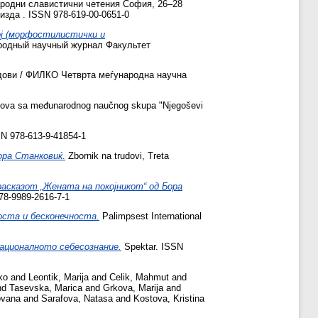
ародни славистични четения София, 26–28
зда . ISSN 978-619-00-0651-0
ој (морфостилистички и
родный научный журнал Факультет
дови / ФИЛКО Четврта меѓународна научна
dova sa međunarodnog naučnog skupa "Njegoševi
BN 978-613-9-41854-1
ра Станковиќ.
Zbornik na trudovi, Treta
сказот „Жената на покојникот“ од Бора
78-9989-2616-7-1
оста и бесконечноста.
Palimpsest International
националното себесознание.
Spektar. ISSN
ko
and
Leontik, Marija
and
Celik, Mahmut
and
nd
Tasevska, Marica
and
Grkova, Marija
and
ovana
and
Sarafova, Natasa
and
Kostova, Kristina