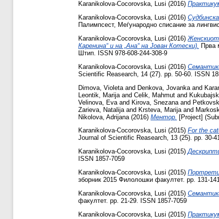
Karanikolova-Cocorovska, Lusi
(2016)
Практикум
Karanikolova-Cocorovska, Lusi
(2016)
Судбинска
Палимпсест, Меѓународно списание за лингви
Karanikolova-Cocorovska, Lusi
(2016)
Женскиот 
Каренина“ и на „Ана“ на Јован Котески).
Прва м
Штип. ISSN 978-608-244-308-9
Karanikolova-Cocorovska, Lusi
(2016)
Семантика
Scientific Reasearch, 14 (27). pp. 50-60. ISSN 1
Dimova, Violeta
and
Denkova, Jovanka
and
Kara
Leontik, Marija
and
Celik, Mahmut
and
Kukubajska
Velinova, Eva
and
Kirova, Snezana
and
Petkovsk
Zarieva, Natalija
and
Krsteva, Marija
and
Markosk
Nikolova, Adrijana
(2016)
Ментор.
[Project] (Sub
Karanikolova-Cocorovska, Lusi
(2015)
For the ca
Journal of Scientific Reasearch, 13 (25). pp. 30
Karanikolova-Cocorovska, Lusi
(2015)
Дескрипти
ISSN 1857-7059
Karanikolova-Cocorovska, Lusi
(2015)
Портретир
зборник 2015 Филолошки факултет. pp. 131-14
Karanikolova-Cocorovska, Lusi
(2015)
Семантика
факултет. pp. 21-29. ISSN 1857-7059
Karanikolova-Cocorovska, Lusi
(2015)
Практикум