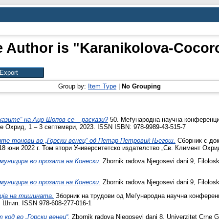
 Author is "
Karanikolova-Cocoro
Group by:
Item Type
|
No Grouping
казите“ на Ацо Шопов се – раскази?
50. Меѓународна научна конференци
е Охрид, 1 – 3 септември, 2023. ISSN ISBN: 978-9989-43-515-7
те тонови во „Горски венец“ од Петар Петровиќ Његош.
Сборник с до
 юни 2022 г. Том втори Университетско издателство „Св. Климент Охридс
омуницира во прозата на Конески.
Zbornik radova Njegosevi dani 9, Filolosk
омуницира во прозата на Конески.
Zbornik radova Njegosevi dani 9, Filoloski
ија на тишината.
Зборник на трудови од Меѓународна научна конференц
, Штип. ISSN 978-608-277-016-1
 код во „Горски венец“.
Zbornik radova Njegosevi dani 8, Univerzitet Crne 