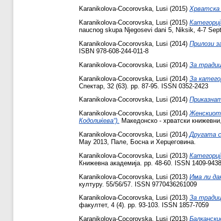
Karanikolova-Cocorovska, Lusi
(2015)
Хрватска 
Karanikolova-Cocorovska, Lusi
(2015)
Категориј
naucnog skupa Njegosevi dani 5, Niksik, 4-7 Sep
Karanikolova-Cocorovska, Lusi
(2014)
Прилози з
ISBN 978-608-244-011-8
Karanikolova-Cocorovska, Lusi
(2014)
За традиц
Karanikolova-Cocorovska, Lusi
(2014)
За катего
Спектар, 32 (63). pp. 87-95. ISSN 0352-2423
Karanikolova-Cocorovska, Lusi
(2014)
Приказнат
Karanikolova-Cocorovska, Lusi
(2014)
Женскиот 
Кодолиќева“).
Македонско - хрватски книжевни, 
Karanikolova-Cocorovska, Lusi
(2014)
Другата с
May 2013, Пале, Босна и Херцеговина.
Karanikolova-Cocorovska, Lusi
(2013)
Категориј
Книжевна академија. pp. 48-60. ISSN 1409-943
Karanikolova-Cocorovska, Lusi
(2013)
Има ли дан
културу. 55/56/57. ISSN 9770436261009
Karanikolova-Cocorovska, Lusi
(2013)
За традиц
факултет, 4 (4). pp. 93-103. ISSN 1857-7059
Karanikolova-Cocorovska, Lusi
(2013)
Балканск