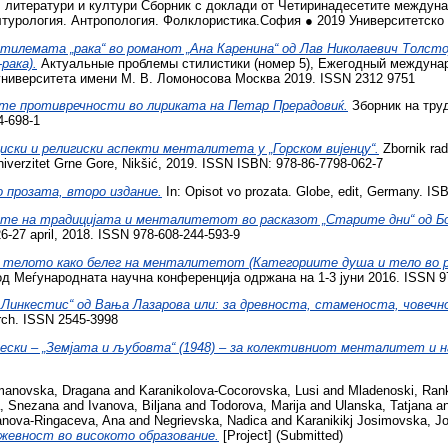
, литератури и култури Сборник с доклади от Четиринадесетите междун
лтурология. Антропология. Фолклористика.София ● 2019 Университетско и
илемата „рака“ во романот „Ана Каренина“ од Лав Николаевич Толст
рака).
Актуальные проблемы стилистики (номер 5), Ежегодный междуна
ниверситета имени М. В. Ломоносова Москва 2019. ISSN 2312 9751
е противречности во лириката на Петар Прерадовиќ.
Зборник на тру
4-698-1
иски и религиски аспекти менталитета у „Горском вијенцу“.
Zbornik ra
niverzitet Grne Gore, Nikšić, 2019. ISSN ISBN: 978-86-7798-062-7
 прозата, второ издание.
In: Opisot vo prozata. Globe, edit, Germany. IS
е на традицијата и менталитетот во расказот „Старите дни“ од Бо
6-27 april, 2018. ISSN 978-608-244-593-9
телото како белег на менталитетот (Категориите душа и тело во ра
од Меѓународната научна конференција одржана на 1-3 јуни 2016. ISSN 9
 Линкестис“ од Вања Лазарова или: за древноста, стаменоста, човечн
earch. ISSN 2545-3998
ески – „Земјата и љубовта“ (1948) – за колективниот менталитет и 
anovska, Dragana
and
Karanikolova-Cocorovska, Lusi
and
Mladenoski, Ran
a, Snezana
and
Ivanova, Biljana
and
Todorova, Marija
and
Ulanska, Tatjana
a
anova-Ringaceva, Ana
and
Negrievska, Nadica
and
Karanikikj Josimovska, J
ижевност во високото образование.
[Project] (Submitted)