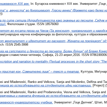
книжевност XIX век.
In: Бугарска книжевност XIX век. Универзитет „Гоце
та“ и „вечноста“ во Његошевиот „Горски венец“ (Времето како белег
23
 по сите сетила (Атрибутивноста како значење во песните „Седум 
ош).
Филолошки студии. ISSN 18576060
тот во кусата проза на Чехов (За женскиот, чиновничкиот и народ
еѓународна научна конференција за филологија, култура и образование
от менталитет и идентитет во расказот „Жената на покојникот“ од 
earch. ISSN 2545-3998
ја на сепството и другостa во песната „Болен Дојчин“ од Блаже Конес
одни славистички четенија, Софија, 21-23 април,2016. ISSN 978619000
cription and narration to mentality (Textual processes in the short story “Th
 пристап кон „Сомнително лице“ – текст и театар.
Култура, Меѓунар
usi
and
Mladenoski, Ranko
and
Velkova, Sanja
and
Nikolenko, Delfina
and
Ta
кција во оспособувањето на студентите идни наставници.
[Project] 
usi
and
Mladenoski, Ranko
and
Prodanovska, Vesna
and
Velkova, Sanja
and
ажувања и нивната функција во оспособувањето на студентите идн
ижевност-универзитетски учебник.
Универзитет „Гоце Делчев“, Штип, М