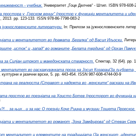
книжевност - учебник.
Универзитет „Гоце Делчев“ - Штип. ISBN 978-608-
а просторa у „Горском венцу“ (простор у функциjи менталитета и ид
t, 2013. pp. 123-133. ISSN 978-86-7798-083-2
а јужнословенските литератури.
In: Прилози за јужнословенските литер
ијата и менталитетот во драмата „Бегалка“ од Васил Иљоски.
Литера
риите „исток“ и „запад“ во романите „Белата тврдина“ од Орхан Памук
а за Силјан штркот и македонската стварност.
Спектар, 32 (64). pp. 
менталитет во раскажувачката проза на Јосип Козарац(За љубовта, е
културни и јазични врски, 5. pp. 443-454. ISSN 987-608-4744-00-9
трана на реалноста (Стравот и надежта во „женските“ раскази на Иво
ата простор во поезијата на Христо Ботев (просторот во функција
8
?!... за њих...и за нас О поезији Коче Рцина и музици Тошета Проеског.
ијата и менталитетот во романот „Зона Замфирова“ од Стеван Срем
иот менталитет и елементите на традицијата (За женскиот „иденти