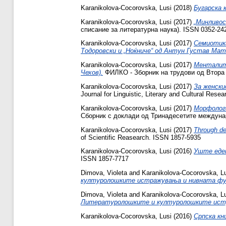
Karanikolova-Cocorovska, Lusi
(2018)
Бугарска 
Karanikolova-Cocorovska, Lusi
(2017)
„Минливос
списание за литературна наука). ISSN 0352-24
Karanikolova-Cocorovska, Lusi
(2017)
Семиотика
Тодоровски и „Ноќниче“ од Антун Густав Мат
Karanikolova-Cocorovska, Lusi
(2017)
Менталите
Чехов).
ФИЛКО - Зборник на трудови од Втора м
Karanikolova-Cocorovska, Lusi
(2017)
За женски
Journal for Linguistic, Literary and Cultural Res
Karanikolova-Cocorovska, Lusi
(2017)
Морфологи
Сборник с доклади од Тринадесетите междунар
Karanikolova-Cocorovska, Lusi
(2017)
Through des
of Scientific Reasearch. ISSN 1857-5935
Karanikolova-Cocorovska, Lusi
(2016)
Уште еден
ISSN 1857-7717
Dimova, Violeta
and
Karanikolova-Cocorovska, L
културолошките истражувања и нивната фун
Dimova, Violeta
and
Karanikolova-Cocorovska, L
Литературолошките и културолошките истр
Karanikolova-Cocorovska, Lusi
(2016)
Српска кн