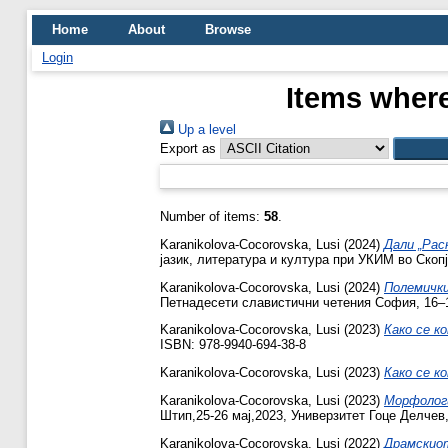
Home
About
Browse
Login
Items where
Up a level
Export as
Number of items:
58
.
Karanikolova-Cocorovska, Lusi
(2024)
Дали „Рас
јазик, литература и култура при УКИМ во Скопј
Karanikolova-Cocorovska, Lusi
(2024)
Полемички
Петнадесети славистични четения София, 16–18
Karanikolova-Cocorovska, Lusi
(2023)
Како се к
ISBN: 978-9940-694-38-8
Karanikolova-Cocorovska, Lusi
(2023)
Како се к
Karanikolova-Cocorovska, Lusi
(2023)
Морфолог
Штип,25-26 мај,2023, Универзитет Гоце Делчев
Karanikolova-Cocorovska, Lusi
(2022)
Драмскиот