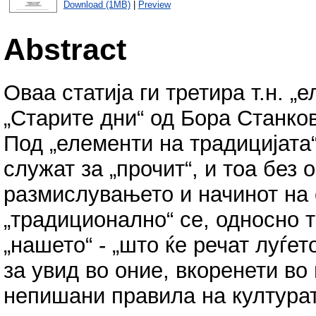
Download (1MB)
|
Preview
Abstract
Оваа статија ги третира т.н. „
„Старите дни“ од Бора Станков
Под „елементи на традицијата
служат за „прочит“, и тоа без 
размислувањето и начинот на 
„традиционално“ се, односно т
„нашето“ - „што ќе речат луѓе
за увид во оние, вкоренети во
непишани правила на културат