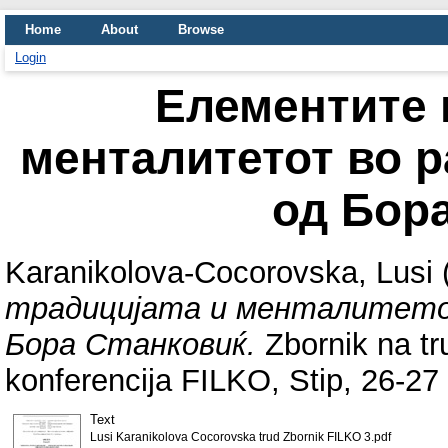
Home
About
Browse
Login
Елементите 
менталитетот во р
од Бор
Karanikolova-Cocorovska, Lusi
традицијата и менталитетот
Бора Станковиќ.
Zbornik na tr
konferencija FILKO, Stip, 26-27
Text
Lusi Karanikolova Cocorovska trud Zbornik FILKO 3.pdf