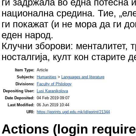
ги задржала во една потесна 
национална средина. Тие, „еле
ги покажат (и не мора да ги д
еден народ.
Клучни зборови: менталитет, т
носталгија, култ кон старите д
Item Type:
Article
Subjects:
Humanities
>
Languages and literature
Divisions:
Faculty of Philology
Depositing User:
Lusi Karanikolova
Date Deposited:
04 Feb 2019 09:07
Last Modified:
06 Jun 2019 10:44
URI:
https://eprints.ugd.edu.mk/id/eprint/21344
Actions (login require