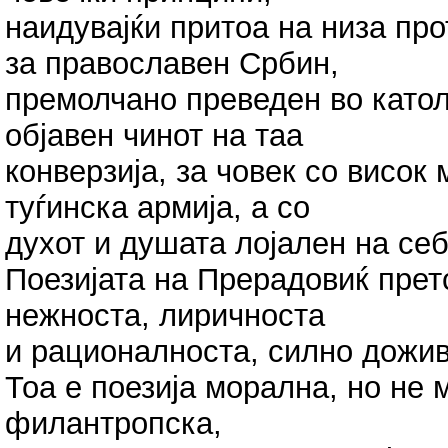
наидувајќи притоа на низа пр
за православен Србин,
премолчано преведен во катол
објавен чинот на таа
конверзија, за човек со висок
туѓинска армија, а со
духот и душата лојален на себ
Поезијата на Прерадовиќ прет
нежноста, лиричноста
и рационалноста, силно дожив
Тоа е поезија морална, но не 
филантропска,