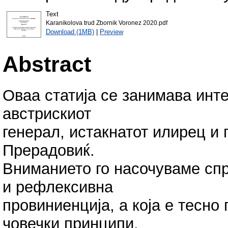
Text
Karanikolova trud Zbornik Voronez 2020.pdf
Download (1MB)
|
Preview
Abstract
Оваа статија се занимава инте
австрискиот
генерал, истакнатот илирец и 
Прерадовиќ.
Вниманието го насочуваме спр
и рефлексивна
провиниенција, а која е тесно
човечки принципи,