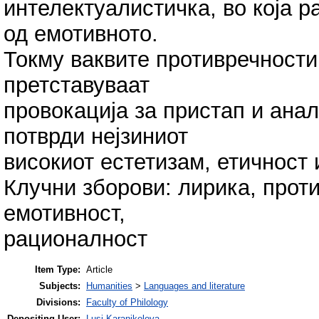
интелектуалистичка, во која 
од емотивното.
Токму ваквите противречности
претставуваат
провокација за пристап и анал
потврди нејзиниот
високиот естетизам, етичност 
Клучни зборови: лирика, проти
емотивност,
рационалност
Item Type:
Article
Subjects:
Humanities
>
Languages and literature
Divisions:
Faculty of Philology
Depositing User:
Lusi Karanikolova