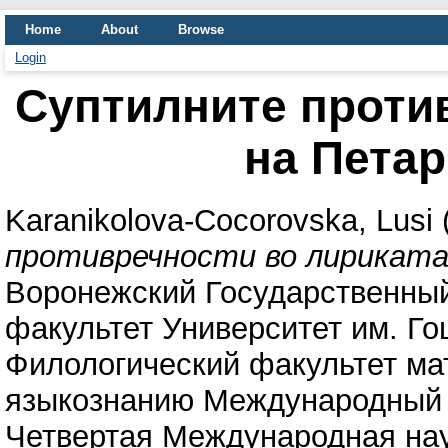
Home
About
Browse
Login
Суптилните проти
на Пета
Karanikolova-Cocorovska, Lusi
противречности во лириката
Воронежский Государственный
факультет Университет им. Го
Филологический факультет ма
языкознанию Международный 
Четвертая Международная нау