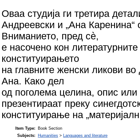
Оваа студија ги третира детал
Андреевски и „Ана Каренина“ 
Вниманието, пред сè,
е насочено кон литературните
конституирањето
на главните женски ликови во
Ана. Како дел
од поголема целина, опис или 
презентираат преку синегдотск
конституирање на „материјалн
Item Type:
Book Section
Subjects:
Humanities
>
Languages and literature