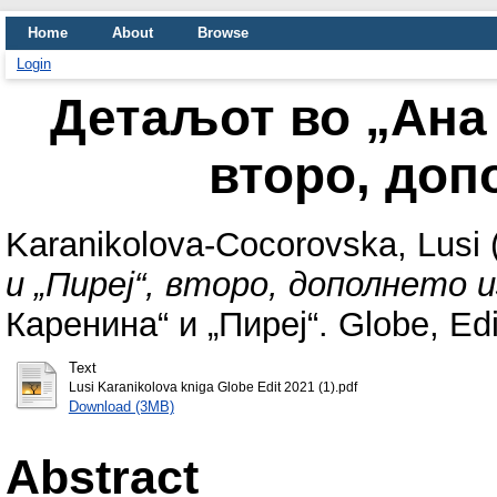
Home
About
Browse
Login
Детаљот во „Ана 
второ, доп
Karanikolova-Cocorovska, Lusi
и „Пиреј“, второ, дополнето 
Каренина“ и „Пиреј“. Globe, E
Text
Lusi Karanikolova kniga Globe Edit 2021 (1).pdf
Download (3MB)
Abstract