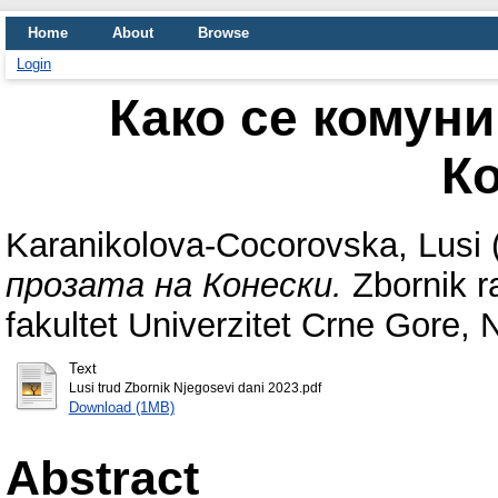
Home
About
Browse
Login
Како се комуни
К
Karanikolova-Cocorovska, Lusi
прозата на Конески.
Zbornik ra
fakultet Univerzitet Crne Gore, 
Text
Lusi trud Zbornik Njegosevi dani 2023.pdf
Download (1MB)
Abstract