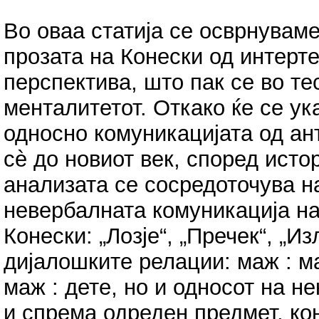
Во оваа статија се осврнувам
прозата на Конески од интерт
перспектива, што пак се во те
менталитетот. Откако ќе се ука
односно комуникацијата од ан
сѐ до новиот век, според исто
анализата се сосредоточува н
невербалната комуникација на
Конески: „Лозје“, „Пречек“, „И
дијалошките релации: маж : ма
маж : дете, но и односот на н
и спрема одреден предмет, ко