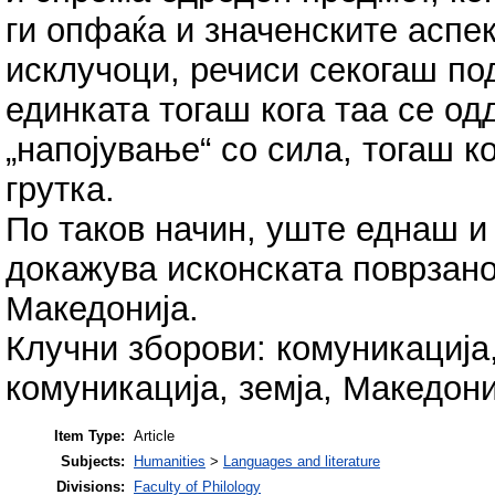
ги опфаќа и значенските аспек
исклучоци, речиси секогаш п
единката тогаш кога таа се од
„напојување“ со сила, тогаш к
грутка.
По таков начин, уште еднаш и 
докажува исконската поврзано
Македонија.
Клучни зборови: комуникација,
комуникација, земја, Македони
Item Type:
Article
Subjects:
Humanities
>
Languages and literature
Divisions:
Faculty of Philology