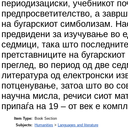
периодизациски, учебникот поч
предпросветителство, а заврш
на бугарскиот симболизам. На
предвидени за изучување во е
седмици, така што последните
претставниците на бугарскиот
преглед, во период од две сед
литература од електронски из
потценување, затоа што во со
научна мисла, речиси сиот мат
припаѓа на 19 – от век е комп
Item Type:
Book Section
Subjects:
Humanities
>
Languages and literature