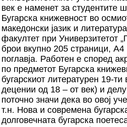
век е наменет за студентите 
Бугарска книжевност во осмио
македонски јазик и литератур
факултет при Универзитетот „
брои вкупно 205 страници, А4
поглавја. Работен e според а
по предметот Бугарска книжевн
бугарскиот литературен 19-ти
децении од 18 – от век) и дел
поточно значи дека во овој уче
т.н. Нова и современа бугарск
долговечната бугарска поетес