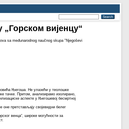
у „Горском вијенцу“
dova sa međunarodnog naučnog skupa "Njegoševi
тровића Његоша. Не улазећи у теолошке
ке тачке. Притом, анализирамо изолирано,
вилизациске аспекте у Његошевој бесмртној
не оне претстављају својевидни белег
орског венца“, широке могућности за
т.