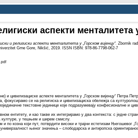
лигиски аспекти менталитета 
иски и религиски аспекти менталитета у „Горском вијенцу“.
Zbornik ra
niverzitet Grne Gore, Nikšić, 2019. ISSN ISBN: 978-86-7798-062-7
.pdf
не) и цивилизациске аспекте менталитета у „Горском вијенцу“ Петра Пе
, фокусирамо се на религиска и цивилизациска обележја са културолош
појединачне текстовне јединице које подразумевају конфесионалне и ци
ном ентитету, и као такве их интегрирамо у два контекста: с једне стра
ка културе, у тешњем и ширем смислу.
 и по козна који пут, потврдити високи и трајни естетизам Његошевог „Г
и универзалност њеног значења – слободарска и антиропска ориентиранос