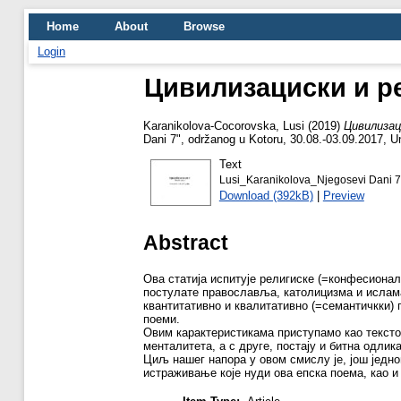
Home
About
Browse
Login
Цивилизациски и ре
Karanikolova-Cocorovska, Lusi
(2019)
Цивилизац
Dani 7", održanog u Kotoru, 30.08.-03.09.2017, U
Text
Lusi_Karanikolova_Njegosevi Dani 7
Download (392kB)
|
Preview
Abstract
Ова статија испитује религиске (=конфесионал
постулате православља, католицизма и ислама
квантитативно и квалитативно (=семантичкки) 
поеми.
Овим карактеристикама приступамо као текстов
менталитета, а с друге, постају и битна одли
Циљ нашег напора у овом смислу је, још једном
истраживање које нуди ова епска поема, као 