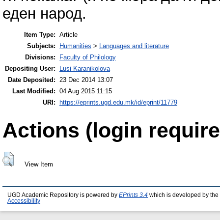
еден народ.
Item Type:
Article
Subjects:
Humanities
>
Languages and literature
Divisions:
Faculty of Philology
Depositing User:
Lusi Karanikolova
Date Deposited:
23 Dec 2014 13:07
Last Modified:
04 Aug 2015 11:15
URI:
https://eprints.ugd.edu.mk/id/eprint/11779
Actions (login require
View Item
UGD Academic Repository is powered by
EPrints 3.4
which is developed by the
Accessibility