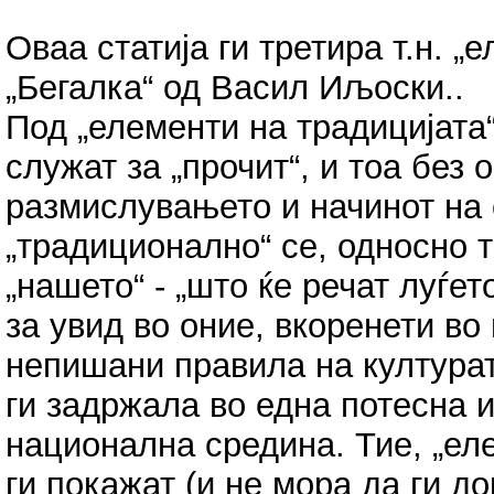
Оваа статија ги третира т.н. „
„Бегалка“ од Васил Иљоски..
Под „елементи на традицијата
служат за „прочит“, и тоа без 
размислувањето и начинот на 
„традиционално“ се, односно т
„нашето“ - „што ќе речат луѓе
за увид во оние, вкоренети во
непишани правила на културат
ги задржала во една потесна 
национална средина. Тие, „еле
ги покажат (и не мора да ги д