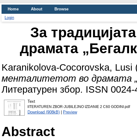
Home
About
Browse
Login
За традицијата
драмата „Бегал
Karanikolova-Cocorovska, Lusi
менталитетот во драмата „Б
Литературен збор. ISSN 0024-
Text
lITERATUREN ZBOR-JUBILEJNO IZDANIE 2 C60 GODINI.pdf
Download (908kB)
|
Preview
Abstract