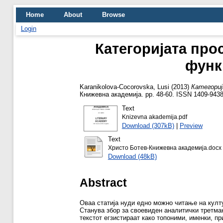
Home
About
Browse
Login
Категоријата про
функ
Karanikolova-Cocorovska, Lusi
(2013)
Категориј
Книжевна академија. pp. 48-60. ISSN 1409-943
Text
Knizevna akademija.pdf
Download (307kB)
|
Preview
Text
Христо Ботев-Книжевна академија.docx
Download (48kB)
Abstract
Оваа статија нуди едно можно читање на култу
Станува збор за своевиден аналитички третман
текстот егзистираат како топоними, именки, пр