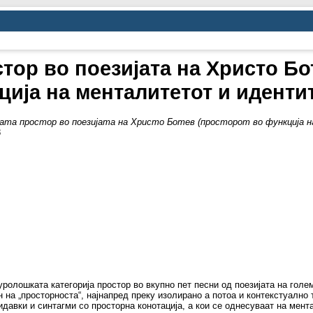
стор во поезијата на Христо Бо
ција на менталитетот и идентит
ата простор во поезијата на Христо Ботев (просторот во функција
8
ролошката категорија простор во вкупно пет песни од поезијата на голе
 на „просторноста“, најнапред преку изолирано а потоа и контекстуално
идавки и синтагми со просторна конотација, а кои се однесуваат на мента