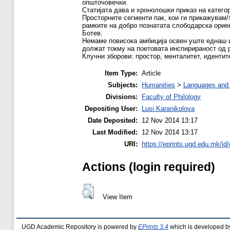
општочовечки.
Статијата дава и хронолошки приказ на категор
Просторните сегменти пак, кои ги прикажувам/
рамките на добро познатата слободарска ориен
Ботев.
Немаме повисока амбиција освен уште еднаш и,
должат токму на поетовата инспирираност од 
Клучни зборови: простор, менталитет, идентите
Item Type:
Article
Subjects:
Humanities
>
Languages and l
Divisions:
Faculty of Philology
Depositing User:
Lusi Karanikolova
Date Deposited:
12 Nov 2014 13:17
Last Modified:
12 Nov 2014 13:17
URI:
https://eprints.ugd.edu.mk/id/
Actions (login required)
View Item
UGD Academic Repository is powered by
EPrints 3.4
which is developed b