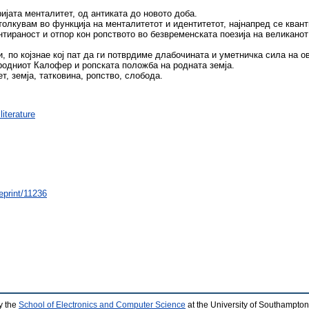
ијата менталитет, од антиката до новото доба.
толкувам во функција на менталитетот и идентитетот, најнапред се кван
тираност и отпор кон ропството во безвременската поезија на великанот 
 по којзнае кој пат да ги потврдиме длабочината и уметничка сила на ов
родниот Калофер и ропската положба на родната земја.
т, земја, татковина, ропство, слобода.
iterature
eprint/11236
y the
School of Electronics and Computer Science
at the University of Southampton