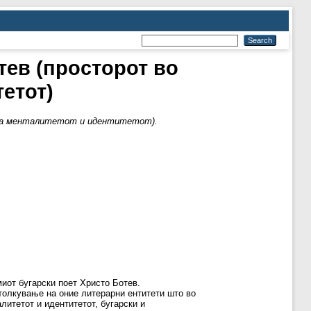
тев (просторот во
етот)
 на менталитетот и идентитетот).
миот бугарски поет Христо Ботев.
 толкување на оние литерарни ентитети што во
литетот и идентитетот, бугарски и