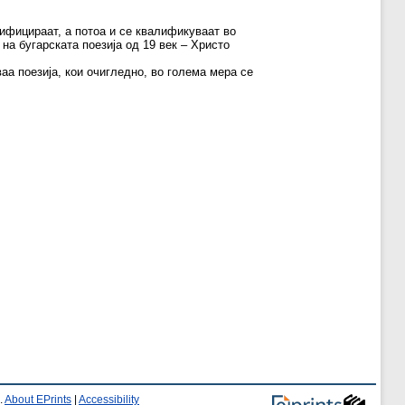
тифицираат, а потоа и се квалификуваат во
на бугарската поезија од 19 век – Христо
аа поезија, кои очигледно, во голема мера се
.
About EPrints
|
Accessibility