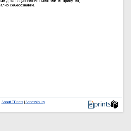
еме дека националниот менталитет присутен,
нално себесознание.
.
About EPrints
|
Accessibility