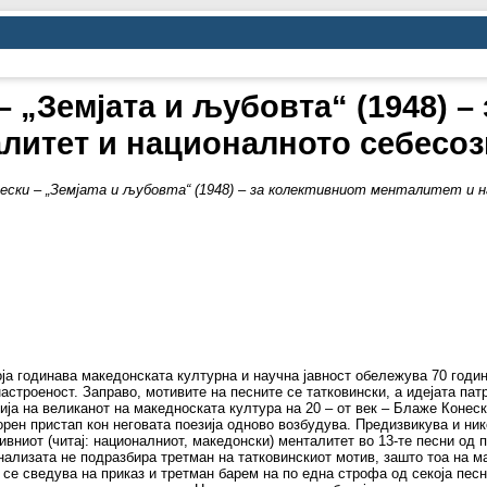
 „Земјата и љубовта“ (1948) –
литет и националното себесо
ески – „Земјата и љубовта“ (1948) – за колективниот менталитет и 
која годинава македонската културна и научна јавност обележува 70 год
астроеност. Заправо, мотивите на песните се татковински, а идејата пат
ја на великанот на македноската култура на 20 – от век – Блаже Конески
торен пристап кон неговата поезија одново возбудува. Предизвикува и ни
ивниот (читај: националниот, македонски) менталитет во 13-те песни од п
 Анализата не подразбира третман на татковинскиот мотив, зашто тоа на 
се сведува на приказ и третман барем на по една строфа од секоја песна