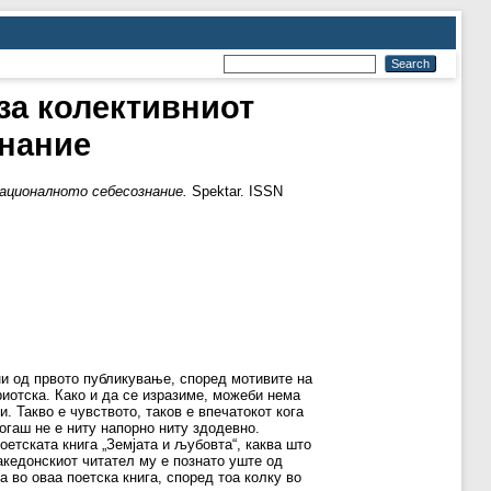
 за колективниот
знание
националното себесознание.
Spektar. ISSN
ини од првото публикување, според мотивите на
риотска. Како и да се изразиме, можеби нема
. Такво е чувството, таков е впечатокот кога
когаш не е ниту напорно ниту здодевно.
оетската книга „Земјата и љубовта“, каква што
македонскиот читател му е познато уште од
 во оваа поетска книга, според тоа колку во