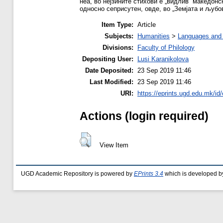
неа, во нејзините стихови е „видлив“ македо
односно сеприсутен, овде, во „Земјата и љубо
Item Type:
Article
Subjects:
Humanities
>
Languages and l
Divisions:
Faculty of Philology
Depositing User:
Lusi Karanikolova
Date Deposited:
23 Sep 2019 11:46
Last Modified:
23 Sep 2019 11:46
URI:
https://eprints.ugd.edu.mk/id
Actions (login required)
View Item
UGD Academic Repository is powered by
EPrints 3.4
which is developed b