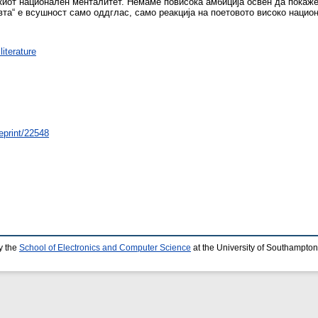
нскиот национален менталитет. Немаме повисока амбиција освен да покаж
вта“ е всушност само оддглас, само реакција на поетовото високо нацио
iterature
/eprint/22548
y the
School of Electronics and Computer Science
at the University of Southampton