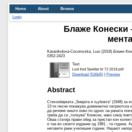
Home
About
Browse
Login
Блаже Конески –
мента
Karanikolova-Cocorovska, Lusi
(2018)
Блаже Кон
0352-2423
Text
Lusi trud Spektar br 72 2018.pdf
Download (526kB)
|
Preview
Abstract
Стихозбирката „Земјата и љубовта“ (1948) за 
13-те песни покажува доминантно патриотска н
да речеме ништо ново по однос на раната поези
треба да се „толкува“ Конески, иако секој пов
Оваа статија прави обид за пристап кон колект
е таа во своето издание од 1981 - та година.
неговите рани училишни години. Нашиот напор 