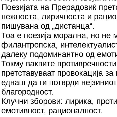
Поезијата на Прерадовиќ прет
нежноста, лиричноста и рацио
пишувана од „дистанца“.
Тоа е поезија морална, но не 
филантропска, интелектуалист
далеку подоминантно од емот
Токму ваквите противречности
претставуваат провокација за 
еднаш да ги потврди нејзиниот
благородност.
Клучни зборови: лирика, проти
емотивност, рационалност.