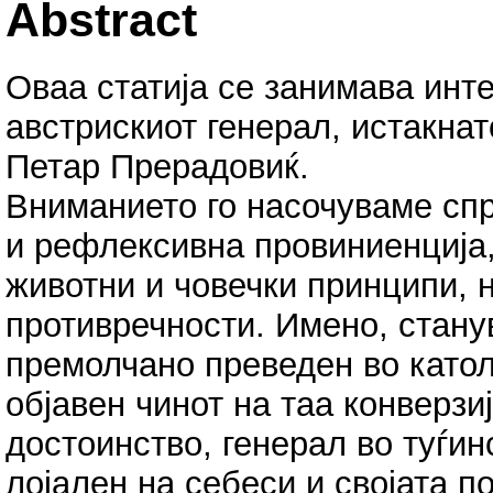
Abstract
Оваа статија се занимава инте
австрискиот генерал, истакнат
Петар Прерадовиќ.
Вниманието го насочуваме спр
и рефлексивна провиниенција, 
животни и човечки принципи, 
противречности. Имено, стану
премолчано преведен во катол
објавен чинот на таа конверзиј
достоинство, генерал во туѓин
лојален на себеси и својата по