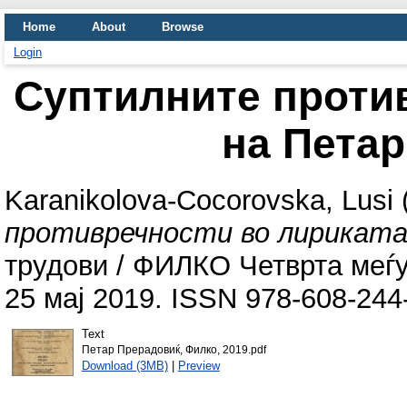
Home
About
Browse
Login
Суптилните проти
на Пета
Karanikolova-Cocorovska, Lusi
противречности во лириката
трудови / ФИЛКО Четврта меѓу
25 маj 2019. ISSN 978-608-244
Text
Петар Прерадовиќ, Филко, 2019.pdf
Download (3MB)
|
Preview