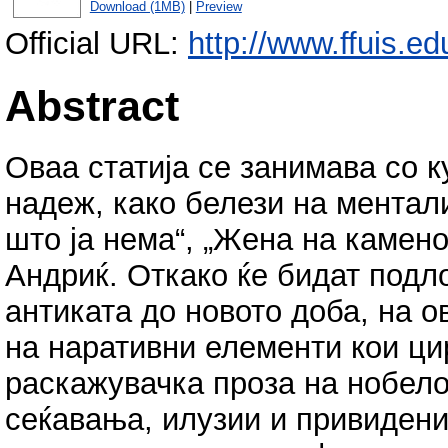
Download (1MB)
|
Preview
Official URL:
http://www.ffuis.ed
Abstract
Оваа статија се занимава со 
надеж, како белези на ментал
што ја нема“, „Жена на камено
Андриќ. Откако ќе бидат подл
антиката до новото доба, на о
на наративни елементи кои цир
раскажувачка проза на нобело
сеќавања, илузии и привидени