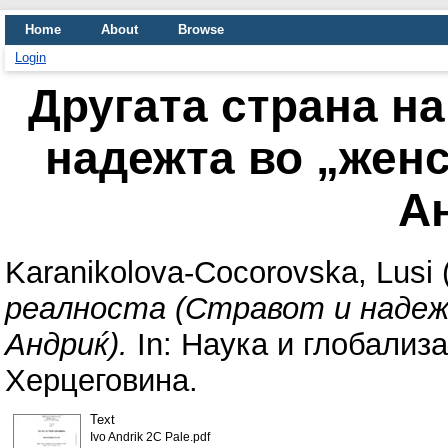
Home
About
Browse
Login
Другата страна на
надежта во „женс
А
Karanikolova-Cocorovska, Lusi
реалноста (Стравот и надежт
Андриќ).
In: Наука и глобализа
Херцеговина.
Text
Ivo Andrik 2C Pale.pdf