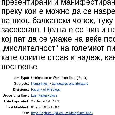
презентирани и манифестиран
преку кои е можно да се наѕр
нашиот, балкански човек, туку
засекогаш. Целта е со нив и п
кој пат да се укаже на веќе 
„мислителност“ на големиот пи
категориите страв и надеж, ка
постоење.
Item Type:
Conference or Workshop Item (Paper)
Subjects:
Humanities
>
Languages and literature
Divisions:
Faculty of Philology
Depositing User:
Lusi Karanikolova
Date Deposited:
25 Dec 2014 14:01
Last Modified:
04 Aug 2015 12:07
URI:
https://eprints.ugd.edu.mk/id/eprint/11823