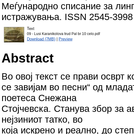
Меѓународно списание за линг
истражувања. ISSN 2545-3998
Text
09 - Lusi Karanikolova trud Pal br 10 celo.pdf
Download (7MB)
|
Preview
Abstract
Во овој текст се прави осврт к
се завијам во песни“ од млад
поетеса Снежана
Стојчевска. Станува збор за 
нејзиниот татко, во
која искрено и реално, до сте