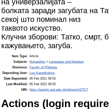
на универзалијата –
болката заради загубата на Та
секој што поминал низ
таквото искуство.
Клучни зборови: Татко, смрт, 
кажувањето, загуба.
Item Type:
Article
Subjects:
Humanities
>
Languages and literature
Divisions:
Faculty of Philology
Depositing User:
Lusi Karanikolova
Date Deposited:
05 Feb 2021 09:55
Last Modified:
05 Feb 2021 09:55
URI:
https://eprints.ugd.edu.mk/id/eprint/27577
Actions (login require