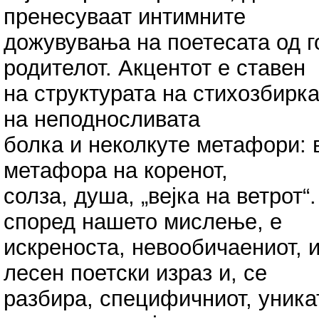
пренесуваат интимните
дожувувања на поетесата од г
родителот. Акцентот е ставен
на структурата на стихозбирка
на неподносливата
болка и неколкуте метафори: в
метафора на коренот,
солза, душа, „вејка на ветрот“
според нашето мислење, е
искреноста, невообичаениот, 
лесен поетски израз и, се
разбира, специфичниот, уника