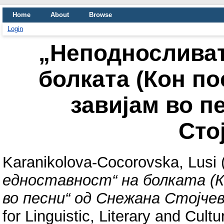
Home
About
Browse
Login
„Неподносливат
болката (Кон по
завијам во п
Сто
Karanikolova-Cocorovska, Lusi
едноставност“ на болката (К
во песни“ од Снежана Стојчев
for Linguistic, Literary and Cu