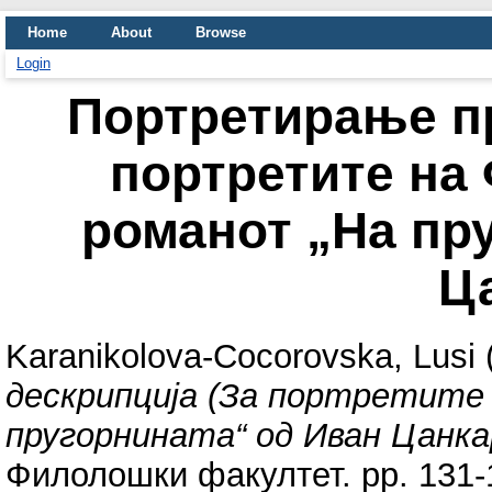
Home
About
Browse
Login
Портретирање пр
портретите на 
романот „На пр
Ц
Karanikolova-Cocorovska, Lusi
дескрипција (За портретите 
пругорнината“ од Иван Цанка
Филолошки факултет. pp. 131-