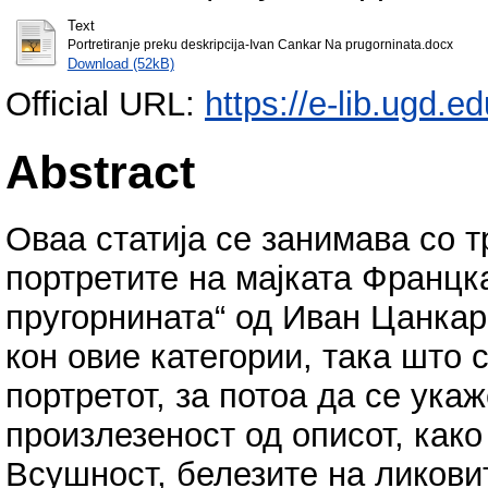
Text
Portretiranje preku deskripcija-Ivan Cankar Na prugorninata.docx
Download (52kB)
Official URL:
https://e-lib.ugd.ed
Abstract
Оваа статија се занимава со 
портретите на мајката Францка
пругорнината“ од Иван Цанкар
кон овие категории, така што 
портретот, за потоа да се ука
произлезеност од описот, како
Всушност, белезите на ликови