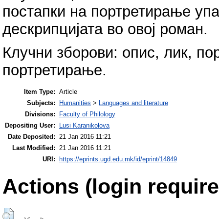
постапки на портретирање упа
дескрипцијата во овој роман.
Клучни зборови: опис, лик, по
портретирање.
Item Type:
Article
Subjects:
Humanities
>
Languages and literature
Divisions:
Faculty of Philology
Depositing User:
Lusi Karanikolova
Date Deposited:
21 Jan 2016 11:21
Last Modified:
21 Jan 2016 11:21
URI:
https://eprints.ugd.edu.mk/id/eprint/14849
Actions (login require