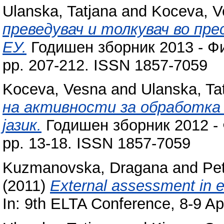
Ulanska, Tatjana
and
Koceva, V
преведувач и толкувач во пре
ЕУ.
Годишен зборник 2013 - Фи
pp. 207-212. ISSN 1857-7059
Koceva, Vesna
and
Ulanska, Ta
на активности за обработка 
јазик.
Годишен зборник 2012 - 
pp. 13-18. ISSN 1857-7059
Kuzmanovska, Dragana
and
Pet
(2011)
External assessment in ed
In: 9th ELTA Conference, 8-9 Ap