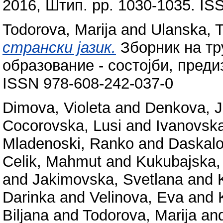
2016, Штип. pp. 1030-1035. IS
Todorova, Marija
and
Ulanska, T
странски јазик.
Зборник на тр
образование - состојби, предиз
ISSN 978-608-242-037-0
Dimova, Violeta
and
Denkova, 
Cocorovska, Lusi
and
Ivanovska
Mladenoski, Ranko
and
Daskalo
Celik, Mahmut
and
Kukubajska, 
and
Jakimovska, Svetlana
and
Darinka
and
Velinova, Eva
and
Biljana
and
Todorova, Marija
an