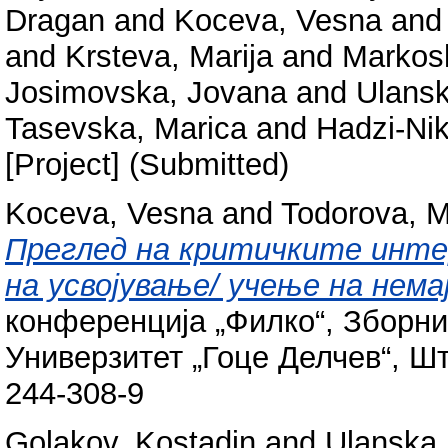
Dragan
and
Koceva, Vesna
an
and
Krsteva, Marija
and
Markos
Josimovska, Jovana
and
Ulansk
Tasevska, Marica
and
Hadzi-Nik
[Project] (Submitted)
Koceva, Vesna
and
Todorova, M
Преглед на критичките инт
на усвојување/ учење на немај
конференција „Филко“, Зборни
Универзитет „Гоце Делчев“, Шти
244-308-9
Golakov, Kostadin
and
Ulanska,