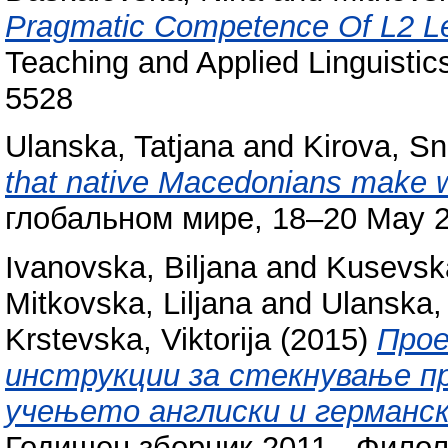
Pragmatic Competence Of L2 Le
Teaching and Applied Linguistic
5528
Ulanska, Tatjana
and
Kirova, S
that native Macedonians make wh
глобальном мире, 18–20 May 2
Ivanovska, Biljana
and
Kusevska
Mitkovska, Liljana
and
Ulanska,
Krstevska, Viktorija
(2015)
Пpoe
инструкции за стекнување п
учењето англиски и германск
Годишен зборник 2011 - Филол