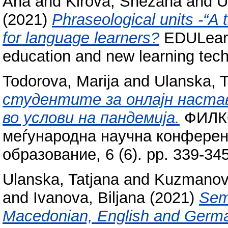
Ana
and
Kirova, Snezana
and
U
(2021)
Phraseological units -“A t
for language learners?
EDULearn2
education and new learning tec
Todorova, Marija
and
Ulanska, T
студентите за онлајн настав
во услови на пандемија.
ФИЛКО
меѓународна научна конференц
образование, 6 (6). pp. 339-34
Ulanska, Tatjana
and
Kuzmanov
and
Ivanova, Biljana
(2021)
Sema
Macedonian, English and Germ