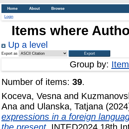
Home
About
Browse
Login
Items where Author
Up a level
Export as
Group by:
Item
Number of items:
39
.
Koceva, Vesna
and
Kuzmanovsk
Ana
and
Ulanska, Tatjana
(2024
expressions in a foreign langua
the present.
INTED2024 18th Int