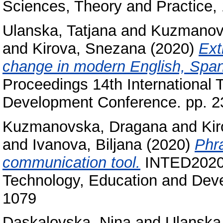
Sciences, Theory and Practice, 
Ulanska, Tatjana
and
Kuzmanov
and
Kirova, Snezana
(2020)
Ext
change in modern English, Spa
Proceedings 14th International 
Development Conference. pp. 
Kuzmanovska, Dragana
and
Ki
and
Ivanova, Biljana
(2020)
Phr
communication tool.
INTED2020 P
Technology, Education and Dev
1079
Daskalovska, Nina
and
Ulanska,