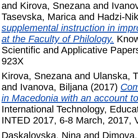
and
Kirova, Snezana
and
Ivanov
Tasevska, Marica
and
Hadzi-Nik
supplemental instruction in imp
at the Faculty of Philology.
Knowl
Scientific and Applicative Paper
923X
Kirova, Snezana
and
Ulanska, T
and
Ivanova, Biljana
(2017)
Com
in Мacedonia with an account to
International Technology, Educ
INTED 2017, 6-8 March, 2017, V
Daskalovska, Nina
and
Dimova, 