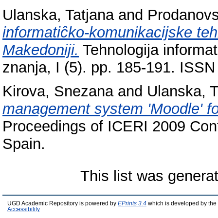
Ulanska, Tatjana
and
Prodanovs
informatiĉko-komunikacijske teh
Makedoniji.
Tehnologija informat
znanja, I (5). pp. 185-191. ISSN
Kirova, Snezana
and
Ulanska, T
management system 'Moodle' for
Proceedings of ICERI 2009 Con
Spain.
This list was gener
UGD Academic Repository is powered by
EPrints 3.4
which is developed by the
Accessibility