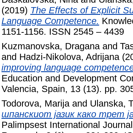
(2019)
The Effects of Explicit S
Language Competence.
Knowledg
1151-1156. ISSN 2545 – 4439
Kuzmanovska, Dragana
and
Ta
and
Hadzi-Nikolova, Adrijana
(2
improving language competence
Education and Development Con
Valencia, Spain, 13 (13). pp. 
Todorova, Marija
and
Ulanska, T
шпанскиот јазик како трет ј
Palimpsest International Journal 