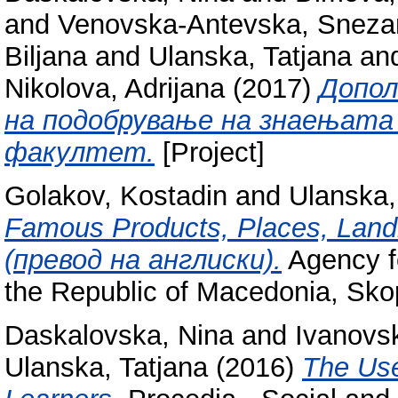
and
Venovska-Antevska, Sneza
Biljana
and
Ulanska, Tatjana
an
Nikolova, Adrijana
(2017)
Допол
на подобрување на знаењат
факултет.
[Project]
Golakov, Kostadin
and
Ulanska,
Famous Products, Places, Land
(превод на англиски).
Agency fo
the Republic of Macedonia, Sko
Daskalovska, Nina
and
Ivanovsk
Ulanska, Tatjana
(2016)
The Use