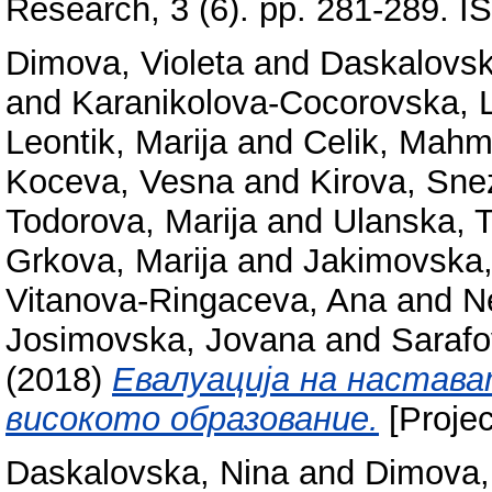
Research, 3 (6). pp. 281-289. 
Dimova, Violeta
and
Daskalovsk
and
Karanikolova-Cocorovska, 
Leontik, Marija
and
Celik, Mahm
Koceva, Vesna
and
Kirova, Sn
Todorova, Marija
and
Ulanska, T
Grkova, Marija
and
Jakimovska,
Vitanova-Ringaceva, Ana
and
N
Josimovska, Jovana
and
Sarafo
(2018)
Eвалуација на настава
високото образование.
[Projec
Daskalovska, Nina
and
Dimova, 