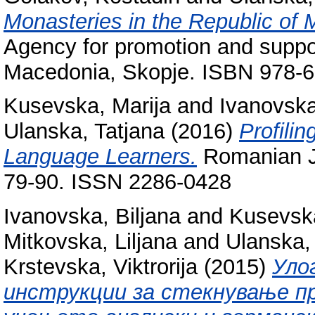
Monasteries in the Republic of
Agency for promotion and suppor
Macedonia, Skopje. ISBN 978-6
Kusevska, Marija
and
Ivanovska
Ulanska, Tatjana
(2016)
Profili
Language Learners.
Romanian Jo
79-90. ISSN 2286-0428
Ivanovska, Biljana
and
Kusevska
Mitkovska, Liljana
and
Ulanska,
Krstevska, Viktrorija
(2015)
Уло
инструкции за стекнување п