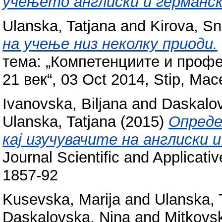
учењето англиски и германски
Ulanska, Tatjana
and
Kirova, S
на учење низ неколку приоди.
тема: „Компетенциите и профе
21 век“, 03 Oct 2014, Stip, Mac
Ivanovska, Biljana
and
Daskalov
Ulanska, Tatjana
(2015)
Опреде
кај изучувачите на англиски и
Journal Scientific and Applicat
1857-92
Kusevska, Marija
and
Ulanska, 
Daskalovska, Nina
and
Mitkovsk