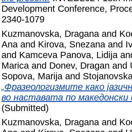
Development Conference, Proce
2340-1079
Kuzmanovska, Dragana
and
Ko
Ana
and
Kirova, Snezana
and
I
and
Kamceva Panova, Lidija
an
Marica
and
Donev, Dragan
and
Sopova, Marija
and
Stojanovska
„Фразеологизмите како јазич
во наставата по македонски и
(Submitted)
Kuzmanovska, Dragana
and
Ko