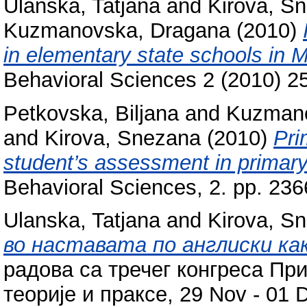
Ulanska, Tatjana
and
Kirova, S
Kuzmanovska, Dragana
(2010)
in elementary state schools in 
Behavioral Sciences 2 (2010) 2
Petkovska, Biljana
and
Kuzmano
and
Kirova, Snezana
(2010)
Pri
student’s assessment in primary
Behavioral Sciences, 2. pp. 236
Ulanska, Tatjana
and
Kirova, S
во наставата по англиски как
радова са тречег конгреса Пр
теорије и праксе, 29 Nov - 01 