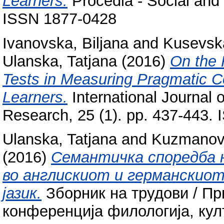
Learners.
Procedia - Social and 
ISSN 1877-0428
Ivanovska, Biljana
and
Kusevska
Ulanska, Tatjana
(2016)
On the 
Tests in Measuring Pragmatic 
Learners.
International Journal 
Research, 25 (1). pp. 437-443.
Ulanska, Tatjana
and
Kuzmanov
(2016)
Семантичка споредба 
во англискиот и германскиот
јазик.
Зборник на трудови / Пр
конференција филологија, кул