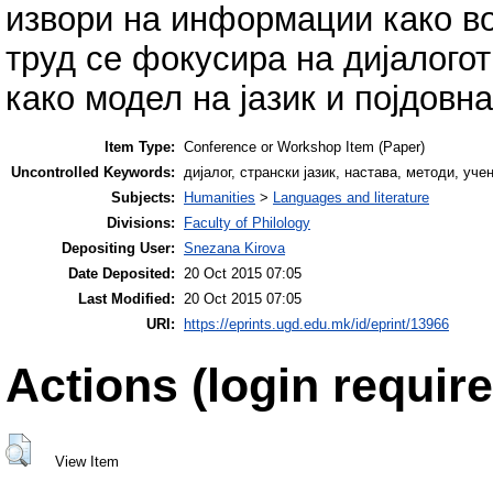
извори на информации како во
труд се фокусира на дијалого
како модел на јазик и појдовна
Item Type:
Conference or Workshop Item (Paper)
Uncontrolled Keywords:
дијалог, странски јазик, настава, методи, уче
Subjects:
Humanities
>
Languages and literature
Divisions:
Faculty of Philology
Depositing User:
Snezana Kirova
Date Deposited:
20 Oct 2015 07:05
Last Modified:
20 Oct 2015 07:05
URI:
https://eprints.ugd.edu.mk/id/eprint/13966
Actions (login require
View Item