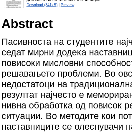
Download (341kB)
|
Preview
Abstract
Пасивноста на студентите нај
седат мирни додека наставниц
повисоки мисловни способност
решавањето проблеми. Во овој
недостатоци на традиционална
резултат најчесто е меморира
нивна обработка од повисок р
ситуации. Во методите кои по
наставниците се олеснувачи н