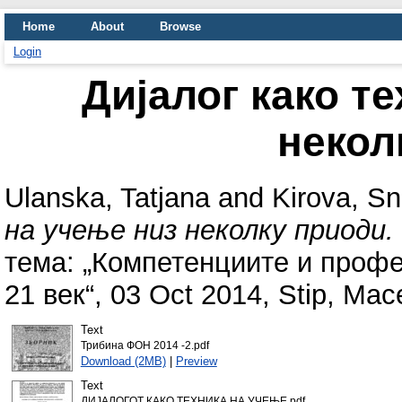
Home
About
Browse
Login
Дијалог како т
некол
Ulanska, Tatjana
and
Kirova, S
на учење низ неколку приоди.
тема: „Компетенциите и профе
21 век“, 03 Oct 2014, Stip, Mac
Text
Трибина ФОН 2014 -2.pdf
Download (2MB)
|
Preview
Text
ДИЈАЛОГОТ КАКО ТЕХНИКА НА УЧЕЊЕ.pdf