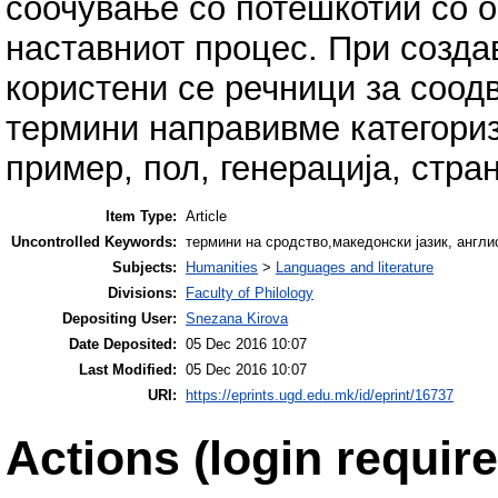
соочување со потешкотии со о
наставниот процес. При созда
користени се речници за соодв
термини направивме категориз
пример, пол, генерација, стран
Item Type:
Article
Uncontrolled Keywords:
термини на сродство,македонски јазик, англиск
Subjects:
Humanities
>
Languages and literature
Divisions:
Faculty of Philology
Depositing User:
Snezana Kirova
Date Deposited:
05 Dec 2016 10:07
Last Modified:
05 Dec 2016 10:07
URI:
https://eprints.ugd.edu.mk/id/eprint/16737
Actions (login require