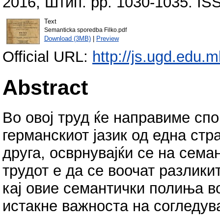
2016, Штип. pp. 1030-1035. IS
Text
Semanticka sporedba Filko.pdf
Download (3MB)
|
Preview
Official URL:
http://js.ugd.edu.m
Abstract
Во овој труд ќе направиме сп
германскиот јазик од една стр
друга, осврнувајќи се на сема
трудот е да се воочат разлики
кај овие семантички полиња во
истакне важноста на согледув