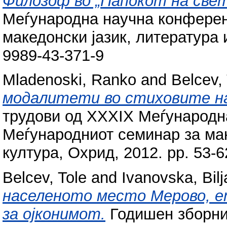
Филозоф во „Папокот на све
Меѓународна научна конферен
македонски јазик, литература и
9989-43-371-9
Mladenoski, Ranko
and
Belcev,
модалитети во стиховите на
трудови од XXXIX Меѓународн
Меѓународниот семинар за мак
култура, Охрид, 2012. pp. 53-
Belcev, Tole
and
Ivanovska, Bil
населеното место Мерово, е
за ојконимот.
Годишен зборник