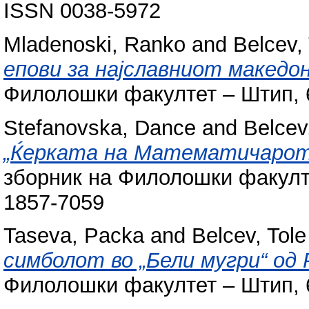
ISSN 0038-5972
Mladenoski, Ranko
and
Belcev,
епови за најславниот македон
Филолошки факултет ‒ Штип, 6
Stefanovska, Dance
and
Belcev
„Ќерката на Математичарот“
зборник на Филолошки факултет
1857-7059
Taseva, Packa
and
Belcev, Tole
симболот во „Бели мугри“ од 
Филолошки факултет ‒ Штип, 6 