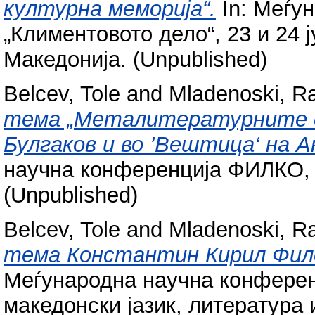
културна меморија“.
In: Меѓу
„Климентовото дело“, 23 и 24 
Македонија. (Unpublished)
Belcev, Tole
and
Mladenoski, R
тема „Металитературните се
Булгаков и во ’Вештица‘ на А
научна конференција ФИЛКО, 1
(Unpublished)
Belcev, Tole
and
Mladenoski, R
тема Константин Кирил Фил
Меѓународна научна конферен
македонски јазик, литература и