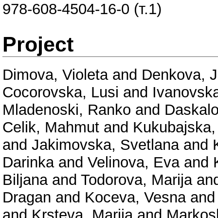
978-608-4504-16-0 (т.1)
Project
Dimova, Violeta
and
Denkova, 
Cocorovska, Lusi
and
Ivanovska
Mladenoski, Ranko
and
Daskalo
Celik, Mahmut
and
Kukubajska, 
and
Jakimovska, Svetlana
and
Darinka
and
Velinova, Eva
and
Biljana
and
Todorova, Marija
an
Dragan
and
Koceva, Vesna
an
and
Krsteva, Marija
and
Markos