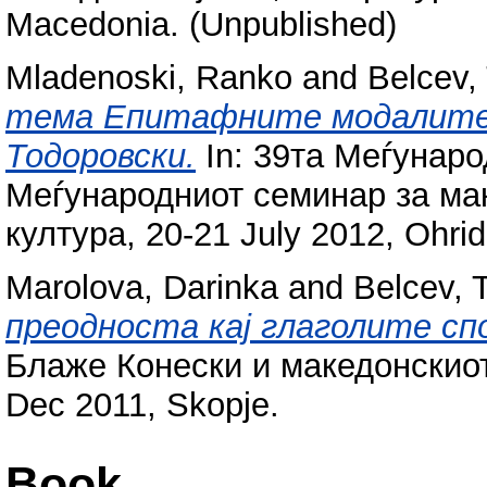
Macedonia. (Unpublished)
Mladenoski, Ranko
and
Belcev,
тема Епитафните модалитет
Тодоровски.
In: 39та Меѓунар
Меѓународниот семинар за мак
култура, 20-21 July 2012, Ohri
Marolova, Darinka
and
Belcev, 
преодноста кај глаголите сп
Блаже Конески и македонскиот 
Dec 2011, Skopje.
Book