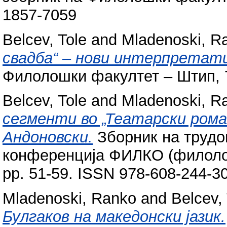
1857-7059
Belcev, Tole
and
Mladenoski, R
свадба“ – нови интерпретат
Филолошки факултет – Штип, 7 
Belcev, Tole
and
Mladenoski, R
сегменти во „Театарски рома
Андоновски.
Зборник на трудо
конференција ФИЛКО (филологиј
pp. 51-59. ISSN 978-608-244-3
Mladenoski, Ranko
and
Belcev,
Булгаков на македонски јазик.