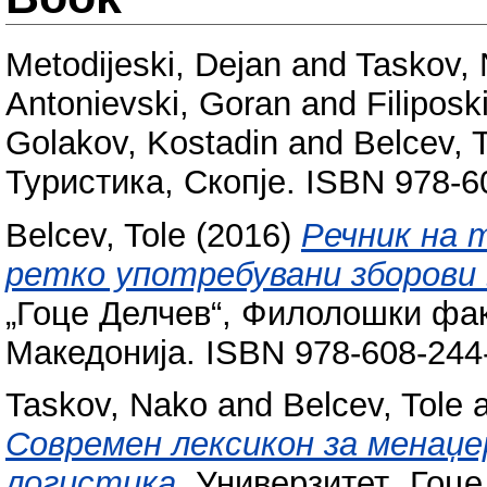
Metodijeski, Dejan
and
Taskov,
Antonievski, Goran
and
Filiposk
Golakov, Kostadin
and
Belcev, 
Туристика, Скопје. ISBN 978-6
Belcev, Tole
(2016)
Речник на 
ретко употребувани зборови 
„Гоце Делчев“, Филолошки фак
Македонија. ISBN 978-608-244
Taskov, Nako
and
Belcev, Tole
Современ лексикон за менаџе
логистика.
Универзитет „Гоце