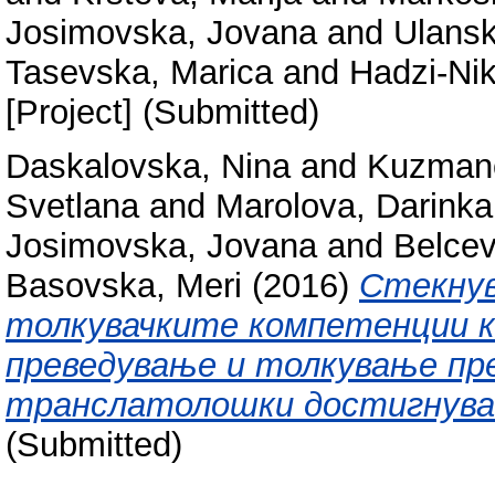
Josimovska, Jovana
and
Ulansk
Tasevska, Marica
and
Hadzi-Nik
[Project] (Submitted)
Daskalovska, Nina
and
Kuzmano
Svetlana
and
Marolova, Darinka
Josimovska, Jovana
and
Belcev
Basovska, Meri
(2016)
Стекнув
толкувачките компетенции к
преведување и толкување пре
транслатолошки достигнува
(Submitted)