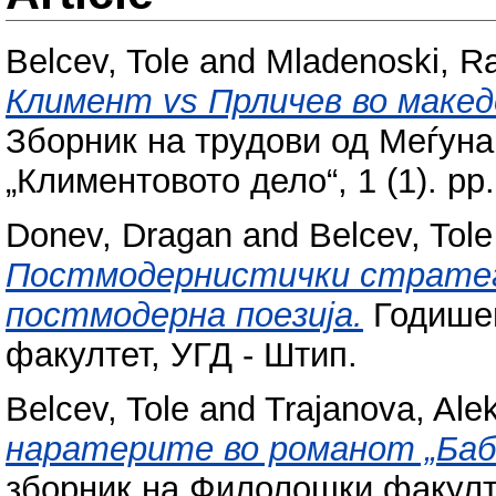
Belcev, Tole
and
Mladenoski, R
Климент vs Прличев во макед
Зборник на трудови од Меѓун
„Климентовото дело“, 1 (1). pp
Donev, Dragan
and
Belcev, Tole
Постмодернистички стратег
постмодерна поезија.
Годишен
факултет, УГД - Штип.
Belcev, Tole
and
Trajanova, Ale
наратерите во романот „Баба
зборник на Филолошки факултет