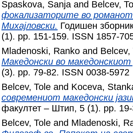
Spaskova, Sanja
and
Belcev, To
фокализаторите во романот 
Михајловски.
Годишен зборник
(1). pp. 151-159. ISSN 1857-70
Mladenoski, Ranko
and
Belcev,
Македонски во македонскиот р
(3). pp. 79-82. ISSN 0038-5972
Belcev, Tole
and
Koceva, Stank
современиот македонски јази
факултет ‒ Штип, 5 (1). pp. 19
Belcev, Tole
and
Mladenoski, R