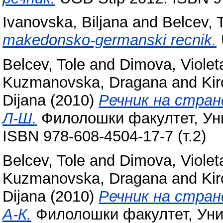
Ivanovska, Biljana
and
Belcev, 
makedonsko-germanski recnik.
Belcev, Tole
and
Dimova, Violet
Kuzmanovska, Dragana
and
Ki
Dijana
(2010)
Речник на стран
Л-Ш.
Филолошки факултет, Уни
ISBN 978-608-4504-17-7 (т.2)
Belcev, Tole
and
Dimova, Violet
Kuzmanovska, Dragana
and
Ki
Dijana
(2010)
Речник на стран
А-К.
Филолошки факултет, Унив