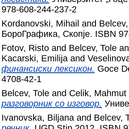
978-608-244-237-2
Kordanovski, Mihail
and
Belcev,
БороГрафика, Скопје. ISBN 97
Fotov, Risto
and
Belcev, Tole
a
Kacarski, Emilija
and
Veselinov
финансиски лексикон.
Goce Del
4708-42-1
Belcev, Tole
and
Celik, Mahmut
разговорник со изговор.
Универ
Ivanovska, Biljana
and
Belcev, 
речник.
UGD Stip 2012. ISBN 9