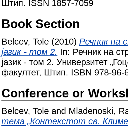
Штип. ISSN 1857-7059
Book Section
Belcev, Tole
(2010)
Речник на 
јазик - том 2.
In: Речник на ст
јазик - том 2. Универзитет „Г
факултет, Штип. ISBN 978-96-60
Conference or Works
Belcev, Tole
and
Mladenoski, R
тема „Контекстот св. Климе