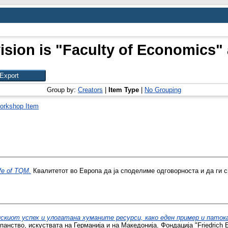
ision is "Faculty of Economics" 
Group by:
Creators
|
Item Type
|
No Grouping
orkshop Item
ife of TQM.
Квалитетот во Европа да ја споделиме одговорноста и да ги с
скиот успех и улогатана хуманите ресурси, како еден пример и патока
панство, искуствата на Германија и на Македонија. Фондација "Friedrich Eb