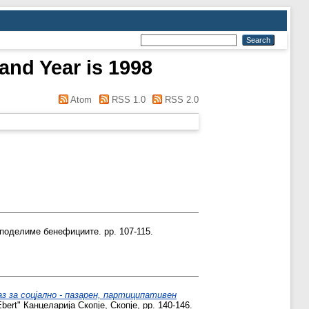
and Year is 1998
Atom
RSS 1.0
RSS 2.0
поделиме бенефициите. pp. 107-115.
з за соцјално - пазарен, партиципативен
ert" Канцеларија Скопје, Скопје, pp. 140-146.