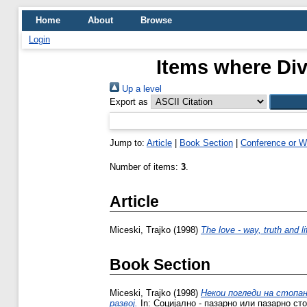
Home
About
Browse
Login
Items where Div
Up a level
Export as
Jump to:
Article
|
Book Section
|
Conference or W
Number of items:
3
.
Article
Miceski, Trajko
(1998)
The love - way, truth and l
Book Section
Miceski, Trajko
(1998)
Некои погледи на стопан
развој.
In: Социјално - пазарно или пазарно сто