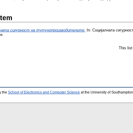
Item
лната сигурност на тутунопроизводителите.
In: Социјалната сигурнос
е.
This lis
y the
School of Electronics and Computer Science
at the University of Southampton