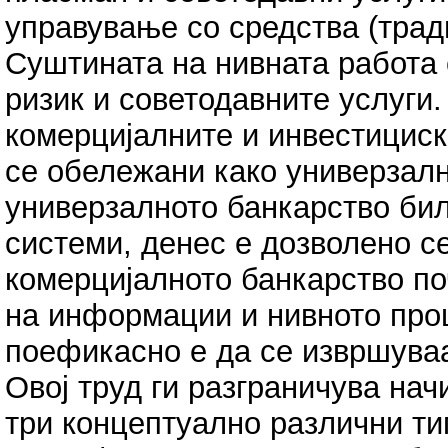
управување со средства (трад
Суштината на нивната работа 
ризик и советодавните услуги.
комерцијалните и инвестициск
се oбележани како универзалн
универзалното банкарство бил
системи, денес е дозволено се
комерцијалното банкарство по
на информации и нивното про
поефикасно е да се извршуваа
Овој труд ги разграничува на
три концептуално различни тип