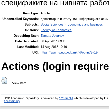
спецификите на нивната работ
Item Type:
Article
Uncontrolled Keywords:
депозитарни институции, информациска асимет
Subjects:
Social Sciences
>
Economics and business
Divisions:
Faculty of Economics
Depositing User:
Tamara Jovanov
Date Deposited:
08 Apr 2014 09:13
Last Modified:
14 Aug 2018 10:19
URI:
https://eprints.ugd.edu.mk/id/eprint/9719
Actions (login require
View Item
UGD Academic Repository is powered by
EPrints 3.4
which is developed by the
Accessibility