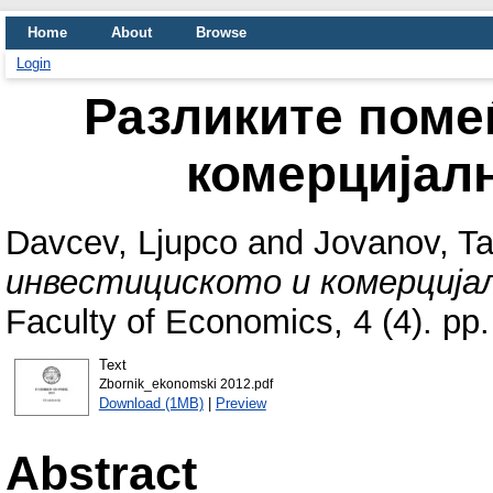
Home
About
Browse
Login
Разликите поме
комерцијал
Davcev, Ljupco
and
Jovanov, T
инвестициското и комерција
Faculty of Economics, 4 (4). p
Text
Zbornik_ekonomski 2012.pdf
Download (1MB)
|
Preview
Abstract