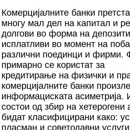
Комерцијалните банки претст
многу мал дел на капитал и р
долгови во форма на депозити
исплатливи во момент на поба
различни поединци и фирми. 
примарно се користат за
кредитирање на физички и пр
комерцијалните банки произле
информациската асиметрија. 
состои од збир на хетерогени 
бидат класифицирани како: ус
пласман и советодавни услуги