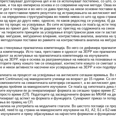
 претставуваат долгорочна цел и ќе се исполнуваат постепено, со што, 
азик, и тоа врз емпириска основа и со современи научни методи. Оваа кн
т дел е теориски и во него се дава преглед на некои основни поставки в
ои се претставени првите резултати од истражувањата на англискиот меѓ
с на определена структура/појава во повеќе нивоа со што од една страна
а од едно до друго ниво, односно, по каков редослед се усвојува; б) да 
 во тој процес на усвојување. Во сите истражувања се поаѓа од исти тео
ана во првиот дел. Овде ќе дадеме кус преглед на содржината на секое 
 на теориските принципи за усвојување втор/странски јазик кои ги заста
вја: меѓујазик, меѓујазично влијание, контрастивна анализа, анализа на 
е методолошки поставки во рамките на контрастивната анализа на меѓујаз
на стекнување прагматичка компетенција. Во него се дефинира прагмати
ка компетенција. Исто така, претставен е односот на ЗЕРР кон прагматич
јалот за испитување на прагматичката компетенција на изучувачите.
лед на ЗЕРР, која е основа за разграничување на нивоата на познавање н
пторите преку коишто тие се опишуваат, контекстите коишто се сметаат з
 се и некои активности насочени кон усовршување на ЗЕРР и кон подобр
ализата на процесот на усвојување на англиските сегашни времиња. Во п
nt Continuous) кај македонските ученици на возраст до 15 години. Со ог
омпонентите на семантичката категорија сегашност, а во англискиот две
вува проблем за македонските изучувачи. Се поаѓа од хипотезата дека п
ките изучувачи ќе ја генерализираат формата за сегашно трајно време (С
 просто време (СП). Податоците од засведочените форми во МКАМ на дв
ализираат од аспект на формата и функцијата. Сумарниот приказ ги потв
ања во правец на СП.
нализа на употребата на модалните глаголи. Во шестото поглавје се про
ould, need to од страна на македонските изучувачи на А1, А2, Б1 и Б2-н
а изучувачите и преку објаснување на најчестите формални и функционал