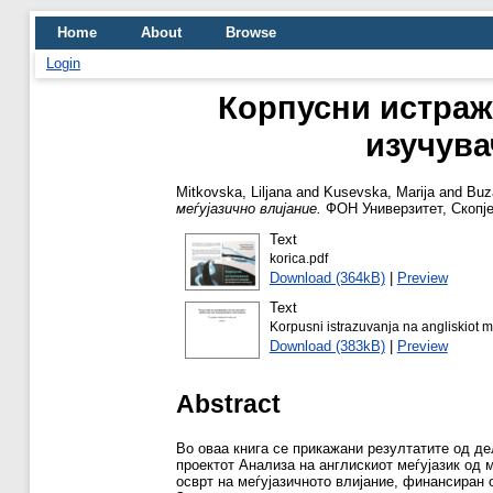
Home
About
Browse
Login
Корпусни истраж
изучува
Mitkovska, Liljana
and
Kusevska, Marija
and
Buz
меѓујазично влијание.
ФОН Универзитет, Скопје
Text
korica.pdf
Download (364kB)
|
Preview
Text
Korpusni istrazuvanja na angliskiot m
Download (383kB)
|
Preview
Abstract
Во оваа книга се прикажани резултатите од де
проектот Анализа на англискиот меѓујазик од 
осврт на меѓујазичнoто влијание, финансиран 