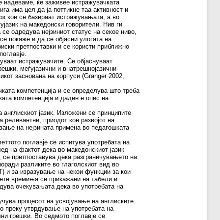
се надеваме, ќе заживее истражувачката
ига има цел да ја поттикне таа активност и
рз кои се базираат истражувањата, а во
ујазик на македонски говорители. Нив ги
 се одредува нејзиниот статус на секое ниво,
се покаже и да се објасни улогата на
риски претпоставки и се користи приближно
поглавје.
пуваат истражувачите. Се објаснуваат
грешки, меѓујазични и внатрешнојазични
икот заснована на корпуси (Granger 2002,
чката компетенција и се определува што треба
ката компетенција и даден е опис на
а англискиот јазик. Изложени се принципите
а релевантни, приодот кон развојот на
ување на нејзината примена во педагошката
еттото поглавје се испитува употребата на
лед на фактот дека во македонскиот јазик
, се претпоставува дека разграничувањето на
оради разликите во глаголскиот вид во
Т) и за изразување на некои функции за кои
ете времиња се прикажани на табели и
рдува очекувањата дека во употребата на
учува процесот на усвојување на англиските
иво преку утврдување на употребата на
ни грешки. Во седмото поглавје се