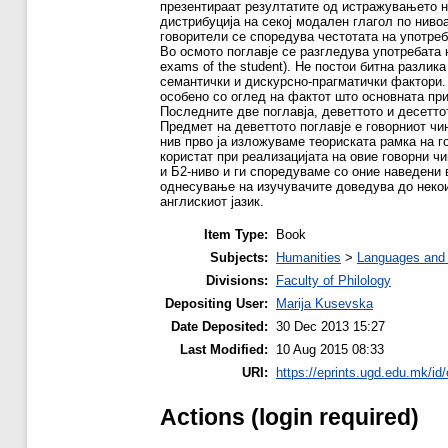
презентираат резултатите од истражувањето на
дистрибуција на секој модален глагол по нивоа
говорители се споредува честотата на употреба
Во осмото поглавје се разгледува употребата н
exams of the student). Не постои битна разлик
семантички и дискурсно-прагматички фактори. 
особено со оглед на фактот што основната при
Последните две поглавја, деветтото и десетто
Предмет на деветтото поглавје е говорниот чи
нив прво ја изложуваме теориската рамка на г
користат при реализацијата на овие говорни ч
и Б2-ниво и ги споредуваме со оние наведени
однесување на изучувачите доведува до некои
англискиот јазик.
Item Type:
Book
Subjects:
Humanities
>
Languages and l
Divisions:
Faculty of Philology
Depositing User:
Marija Kusevska
Date Deposited:
30 Dec 2013 15:27
Last Modified:
10 Aug 2015 08:33
URI:
https://eprints.ugd.edu.mk/id/
Actions (login required)