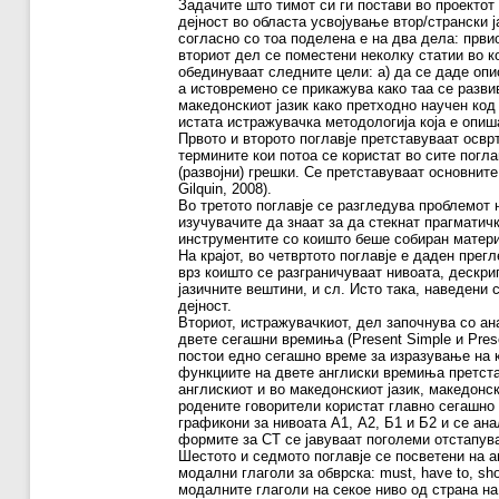
Задачите што тимот си ги постави во проектот
дејност во областа усвојување втор/странски ј
согласно со тоа поделена е на два дела: првио
вториот дел се поместени неколку статии во к
обединуваат следните цели: а) да се даде опи
а истовремено се прикажува како таа се развив
македонскиот јазик како претходно научен код
истата истражувачка методологија која е опиш
Првото и второто поглавје претставуваат осврт
термините кои потоа се користат во сите погла
(развојни) грешки. Се претставуваат основнит
Gilquin, 2008).
Во третото поглавје се разгледува проблемот 
изучувачите да знаат за да стекнат прагматич
инструментите со коишто беше собиран матери
На крајот, во четвртото поглавје е даден прег
врз коишто се разграничуваат нивоата, дескри
јазичните вештини, и сл. Исто така, наведени
дејност.
Вториот, истражувачкиот, дел започнува со ан
двете сегашни времиња (Present Simple и Prese
постои едно сегашно време за изразување на к
функциите на двете англиски времиња претста
англискиот и во македонскиот јазик, македонс
родените говорители користат главно сегашно
графикони за нивоата А1, А2, Б1 и Б2 и се ан
формите за СТ се јавуваат поголеми отстапув
Шестото и седмото поглавје се посветени на а
модални глаголи за обврска: must, have to, sh
модалните глаголи на секое ниво од страна н