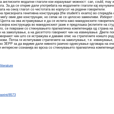
 англиските модални глаголи кои изразуваат можност: can, could, may 
та. За да се открие дали употребата на модалните глаголи кај изучувачи
та на секој глагол со честотата во корпусот на родени говорители.
а присвојната генитивна конструкција (the student’s exams) во споредба 
а меѓу овие две конструкции, но сепак не се целосно заменливи. Изборот
Целта на ова истражување е да се испита како македонските говорители
својна конструкција во македонскиот јазик е предлошка (испитите на сту
то, се поврзани со стекнувањето прагматичка компетенција од страна на 
н на замолување, а на десеттото говорниот чин на извинување. Двете по
оворниот чин што се истражува и даваме опис на стратегиите коишто роде
инови. Потоа ги испитуваме стратегиите на замолување, т.е. извинување,
 во ЗЕРР за да видиме дали нивното јазично однесување одговара на оч
 интересни сознанија во врска со стекнувањето прагматичка компетенци
iterature
eprint/8573