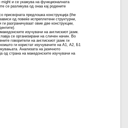
и might и се укажува на функционалната
те се разликува од онаа кај родените
со присвојната предлошка конструкција (the
 зависи од повеќе испреплетени структурни,
 ги разграничуваат овие две конструкции,
дентите).
македонските изучувачи на англискиот јазик.
главја се организирани на сличен начин. Во
ните говорители на англискиот јазик ги
 коишто ги користат изучувачите на А1, А2, Б1
екувањата. Анализата на јазичното
ја од страна на македонските изучувачи на