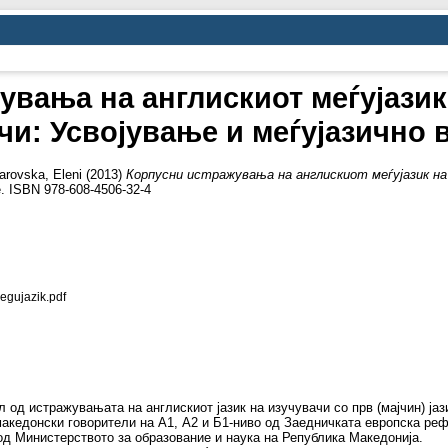
увања на англискиот меѓујазик
чи: Усвојување и меѓујазично 
arovska, Eleni
(2013)
Корпусни истражувања на англискиот меѓујазик на
. ISBN 978-608-4506-32-4
egujazik.pdf
л од истражувањата на англискиот јазик на изучувачи со прв (мајчин) ја
македонски говорители на А1, А2 и Б1-ниво од Заедничката европска реф
од Министерството за образование и наука на Република Македонија.