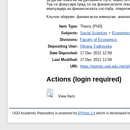
Таа се фокусира пред се на финансиските пока
евалуација на финансиската состојба, операт
Клучни зборови: финансиски извештаи, анализ
Item Type:
Thesis (PhD)
Subjects:
Social Sciences
>
Economics
Divisions:
Faculty of Economics
Depositing User:
Olivera Trajkovska
Date Deposited:
17 Dec 2012 12:59
Last Modified:
17 Dec 2012 12:59
URI:
https://eprints.ugd.edu.mk/id/
Actions (login required)
View Item
UGD Academic Repository is powered by
EPrints 3.4
which is developed b