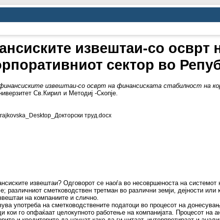
ансиските извештаи-со осврт 
орпоративниот сектор во Репу
 финансиските извештаи-со осврт на финансиската стабилност на ко
ниверзитет Св.Кирил и Методиј -Скопје.
.trajkovska_Desktop_Докторски труд.docx
ансиските извештаи? Одговорот се наоѓа во несовршеноста на системот
е; различниот сметководствен третман во различни земји, дејности или
звештаи на компаниите и слично.
ува употреба на сметководствените податоци во процесот на донесувањ
и кои го опфаќаат целокупното работење на компанијата. Процесот на а
орите и кредиторите да научат како да ги читаат, интерпретираат и ана