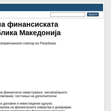
на финансиската
блика Македонија
рпоративниот сектор во Република
 на финансиско известување: несовпаѓањето
 компании; постоење на дополнителни
е деловни и инвестициони одлуки.
нализа на финансиските извештаи е дизајниран
лизираат подготвените финансиски извештаи.