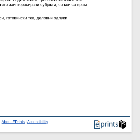
гите заинтересирани субјекти, со кои се врши
и, готовински тек, деловни одлуки
.
About EPrints
|
Accessibility