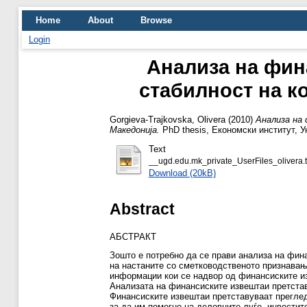
Home
About
Browse
Login
Анализа на фин
стабилност на к
Gorgieva-Trajkovska, Olivera
(2010)
Анализа на
Македонија.
PhD thesis, Eкономски институт, У
Text
__ugd.edu.mk_private_UserFiles_olivera
Download (20kB)
Abstract
АБСТРАКТ
Зошто е потребно да се прави анализа на фин
на настаните со сметководственото признавањ
информации кои се надвор од финансиските и
Анализата на финансиските извештаи претстав
Финансиските извештаи претставуваат преглед
за да им помогне на деловните луѓе, инвестит