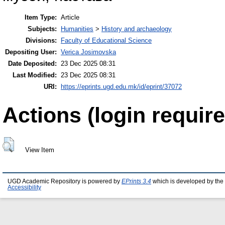
Item Type:
Article
Subjects:
Humanities
>
History and archaeology
Divisions:
Faculty of Educational Science
Depositing User:
Verica Josimovska
Date Deposited:
23 Dec 2025 08:31
Last Modified:
23 Dec 2025 08:31
URI:
https://eprints.ugd.edu.mk/id/eprint/37072
Actions (login require
View Item
UGD Academic Repository is powered by
EPrints 3.4
which is developed by the
Accessibility