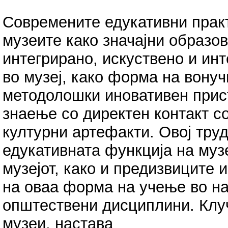
Современите едукативни практ
музеите како значајни образо
интегрирано, искуствено и ин
во музеј, како форма на вону
методолошки иновативен прист
знаење со директен контакт с
културни артефакти. Овој труд
едукативната функција на муз
музејот, како и предизвиците
на оваа форма на учење во на
општествени дисциплини. Клуч
музеи, настава