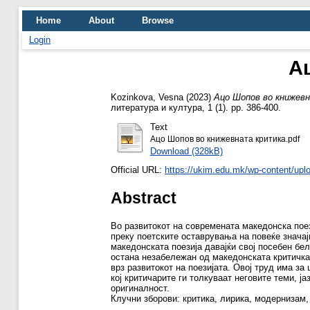
Home
About
Browse
Login
А
Kozinkova, Vesna
(2023)
Ацо Шопов во книжев
литература и култура, 1 (1). pp. 386-400.
Text
Ацо Шопов во книжевната критика.pdf
Download (328kB)
Official URL:
https://ukim.edu.mk/wp-content/upl
Abstract
Во развитокот на современата македонска пое
преку поетските оставрувања на повеќе значај
македонската поезија давајќи свој посебен бел
остана незабележан од македонската критичка 
врз развитокот на поезијата. Овој труд има з
кој критичарите ги толкуваат неговите теми, ј
оригиналност.
Клучни зборови: критика, лирика, модернизам