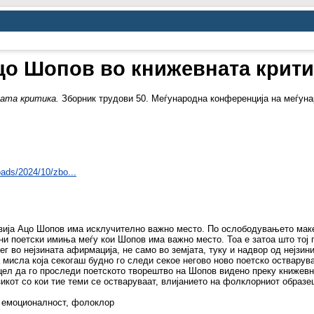
цо Шопов во книжевната крити
ната критика.
Зборник трудови 50. Меѓународна конференција на меѓуна
oads/2024/10/zbo...
зија Ацо Шопов има исклучително важно место. По ослободувањето маке
ни поетски имиња меѓу кои Шопов има важно место. Тоа е затоа што тој 
ег во нејзината афирмација, не само во земјата, туку и надвор од нејзин
мисла која секогаш будно го следи секое негово ново поетско остварува
а цел да го проследи поетското творештво на Шопов видено преку книжевн
азикот со кои тие теми се остваруваат, влијанието на фолклорниот образе
, емоционалност, фолоклор