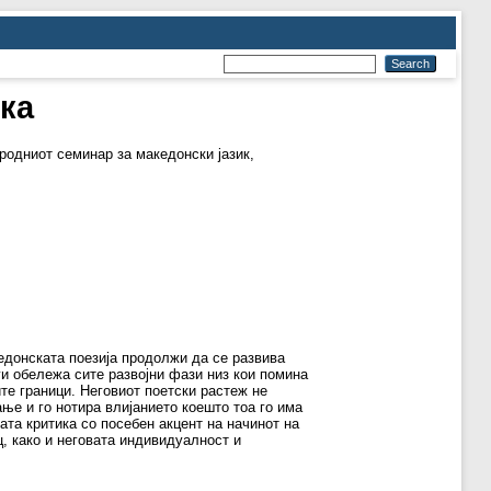
ка
родниот семинар за македонски јазик,
донската поезија продолжи да се развива
ги обележа сите развојни фази низ кои помина
ите граници. Неговиот поетски растеж не
ње и го нотира влијанието коешто тоа го има
ата критика со посебен акцент на начинот на
ц, како и неговата индивидуалност и