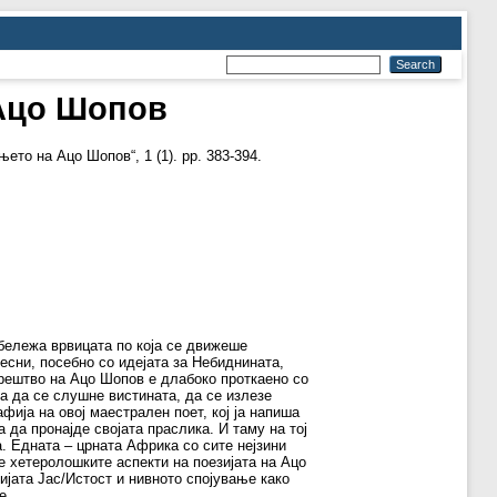
 Ацо Шопов
ето на Ацо Шопов“, 1 (1). pp. 383-394.
 обележа врвицата по која се движеше
есни, посебно со идејата за Небиднината,
орештво на Ацо Шопов е длабоко проткаено со
за да се слушне вистината, да се излезе
фија на овој маестрален поет, кој ја напиша
 да пронајде својата праслика. И таму на тој
та. Едната – црната Африка со сите нејзини
е хетеролошките аспекти на поезијата на Ацо
ријата Јас/Истост и нивното спојување како
е.