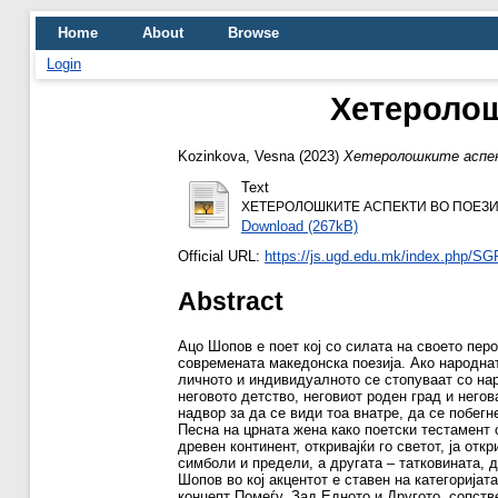
Home
About
Browse
Login
Хетеролош
Kozinkova, Vesna
(2023)
Хетеролошките аспек
Text
ХЕТЕРОЛОШКИТЕ АСПЕКТИ ВО ПОЕЗИЈ
Download (267kB)
Official URL:
https://js.ugd.edu.mk/index.php/SG
Abstract
Ацо Шопов е поет кој со силата на своето перо
современата македонска поезија. Ако народнат
личното и индивидуалното се стопуваат со на
неговото детство, неговиот роден град и негов
надвор за да се види тоа внатре, да се побегн
Песна на црната жена како поетски тестамент о
древен континент, откривајќи го светот, ја отк
симболи и предели, а другата – татковината, 
Шопов во кој акцентот е ставен на категоријат
концепт Помеѓу. Зад Едното и Другото, сопств