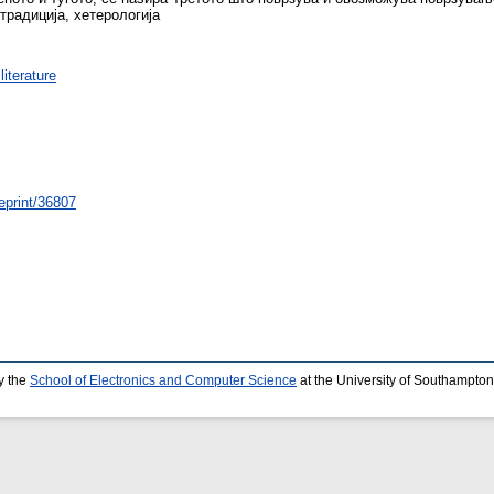
традиција, хетерологија
iterature
/eprint/36807
y the
School of Electronics and Computer Science
at the University of Southampton