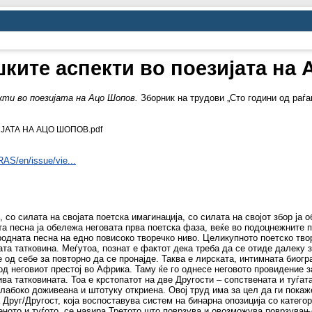
ките аспекти во поезијата на
ти во поезијата на Ацо Шопов.
Зборник на трудови „Сто години од раѓањ
АТА НА АЦО ШОПОВ.pdf
RAS/en/issue/vie...
, со силата на својата поетска имагинација, со силата на својот збор ја
а песна ја обележа неговата прва поетска фаза, веќе во подоцнежните п
родната песна на едно повисоко творечко ниво. Целикупното поетско тв
ата татковина. Меѓутоа, познат е фактот дека треба да се отиде далеку 
е од себе за повторно да се пронајде. Таква е лирската, интимната биогра
д неговиот престој во Африка. Таму ќе го однесе неговото провидение за
рива татковината. Тоа е крстопатот на две Другости – сопствената и туѓа
длабоко доживеана и штотуку откриена. Овој труд има за цел да ги покаж
а Друг/Другост, која воспоставува систем на бинарна опозиција со катего
еното и туѓото, се наѕира Третото што поврзува и овозможува поврзувањ