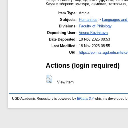
Клучни зборови: култура, симболи, татковина, 
Item Type:
Article
Subjects:
Humanities
>
Languages and l
Divisions:
Faculty of Philology
Depositing User:
Vesna Kozinkova
Date Deposited:
18 Nov 2025 08:53
Last Modified:
18 Nov 2025 08:55
URI:
https://eprints.ugd.edu.mk/id
Actions (login required)
View Item
UGD Academic Repository is powered by
EPrints 3.4
which is developed b