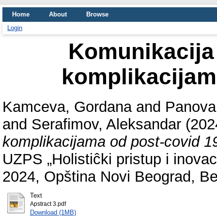
Home
About
Browse
Login
Komunikacija 
komplikacijam
Kamceva, Gordana
and
Panova
and
Serafimov, Aleksandar
(202
komplikacijama od post-covid 1
UZPS „Holistiĉki pristup i inovac
2024, Opština Novi Beograd, Be
Text
Apstract 3.pdf
Download (1MB)