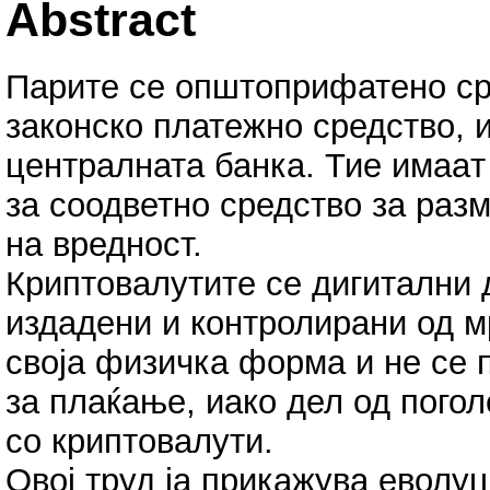
Abstract
Парите се општоприфатено ср
законско платежно средство, 
централната банка. Тие имаaт
за соодветно средство за раз
на вредност.
Криптовалутите се дигитални 
издадени и контролирани од м
своја физичка форма и не се 
за плаќање, иако дел од пог
со криптовалути.
Овој труд ја прикажува еволуц