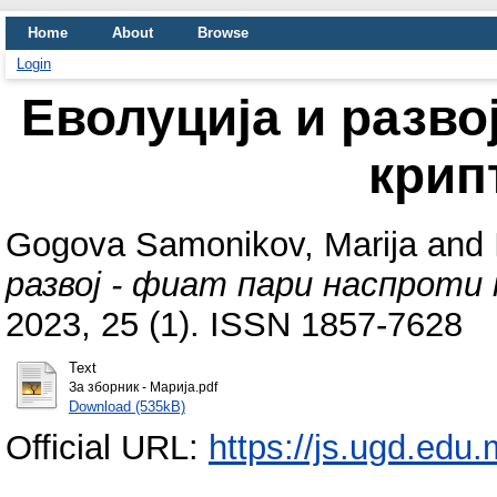
Home
About
Browse
Login
Еволуција и разво
крип
Gogova Samonikov, Marija
and
развој - фиат пари наспроти
2023, 25 (1). ISSN 1857-7628
Text
За зборник - Марија.pdf
Download (535kB)
Official URL:
https://js.ugd.edu.