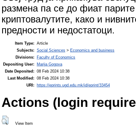
размена па се до фиат парите 
криптовалутите, како и нивнит
предности и недостатоци.
Item Type:
Article
Subjects:
Social Sciences
>
Economics and business
Divisions:
Faculty of Economics
Depositing User:
Marija Gogova
Date Deposited:
08 Feb 2024 10:38
Last Modified:
08 Feb 2024 10:38
URI:
https://eprints.ugd.edu.mk/id/eprint/33454
Actions (login require
View Item