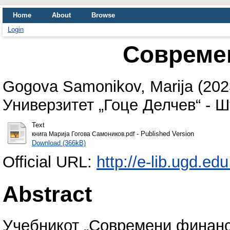
Home
About
Browse
Login
Совреме
Gogova Samonikov, Marija
(202
Универзитет „Гоце Делчев“ - Ш
Text
- Published Version
книга Марија Гогова Самоников.pdf
Download (366kB)
Official URL:
http://e-lib.ugd.ed
Abstract
Учебникот „Современи финанси