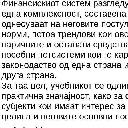
Финансискиот систем разгледу
една комплексност, составена
однесуваат на неговите посту
норми, потоа трендови кои ов
паричните и останати средства
посебни потсистеми кои го ка
законодаство од една страна
друга страна.
За таа цел, учебникот се одли
практична значајност, како за 
субјекти кои имаат интерес з
целина и неговите основни по