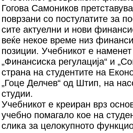
Гогова Самоников претставува
поврзани со постулатите за 
сите актуелни и нови финанси
веќе некое време низ финанси
позиции. Учебникот е наменет
„Финансиска регулација“ и „С
страна на студентите на Екон
„Гоце Делчев“ од Штип, на на
студии.
Учебникот е креиран врз осно
учебно помагало кое на студ
слика за целокупното функци