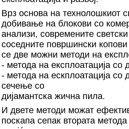
Врз основа на технолошкиот с
добивање на блокови со коме
анализи, современите светски 
соседните површински копови 
се две можни методи на експло
- метода на експлоатација со 
- метода на ескплоатација со 
сечење со
дијамантска жична пила.
И двете методи можат ефектив
поскапа сепак втората метода 