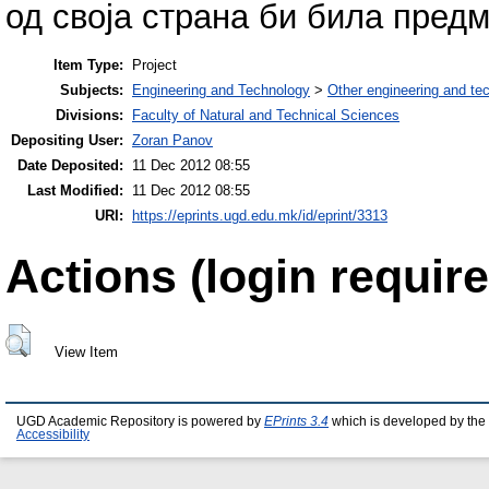
од своја страна би била предм
Item Type:
Project
Subjects:
Engineering and Technology
>
Other engineering and te
Divisions:
Faculty of Natural and Technical Sciences
Depositing User:
Zoran Panov
Date Deposited:
11 Dec 2012 08:55
Last Modified:
11 Dec 2012 08:55
URI:
https://eprints.ugd.edu.mk/id/eprint/3313
Actions (login require
View Item
UGD Academic Repository is powered by
EPrints 3.4
which is developed by the
Accessibility