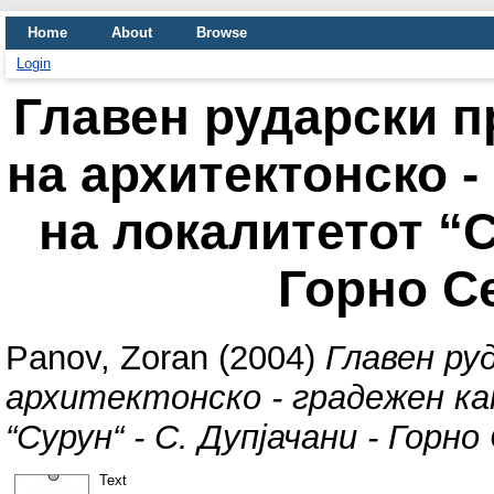
Home
About
Browse
Login
Главен рударски п
на архитектонско -
на локалитетот “С
Горно С
Panov, Zoran
(2004)
Главен ру
архитектонско - градежен к
“Сурун“ - С. Дупјачани - Горно
Text