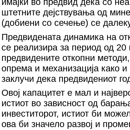
имајќи во предвид дека со не
штетните дејствувања од мине
(добиени со сечење) се далек
Предвидената динамика на от
се реализира за период од 20
предвидените откопни методи,
опрема и механизација како и
заклучи дека предвидениот го
Овој капацитет е мал и највер
истиот во зависност од барањ
инвеститорот, истиот би можел
ова би значело развој и проме