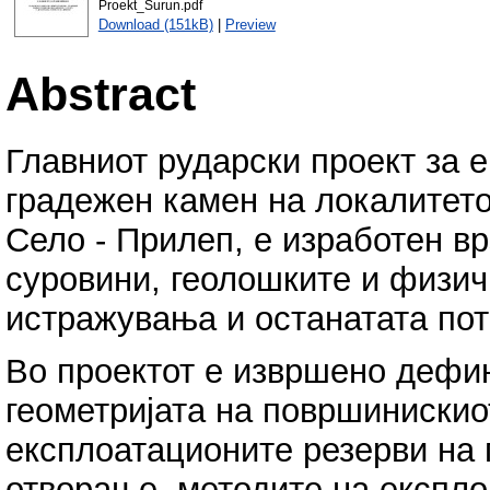
Proekt_Surun.pdf
Download (151kB)
|
Preview
Abstract
Главниот рударски проект за е
градежен камен на локалитетот
Село - Прилеп, е изработен в
суровини, геолошките и физич
истражувања и останатата пот
Во проектот е извршено дефи
геометријата на површинискио
експлоатационите резерви на г
отворање, методите на експло