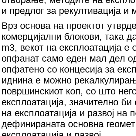
и предлог за рекултивација и 
Врз основа на проектот утврд
комерцијални блокови, така д
m3, векот на експлоатација е 
опфанат само еден мал дел од
опфатено со концесија за експ
иднина е можно рекалкулира
површинскиот коп, со што него
експлоатација, значително би
на експлоатација и развој на 
дефинираната основна геомет
експлоатација и развој.