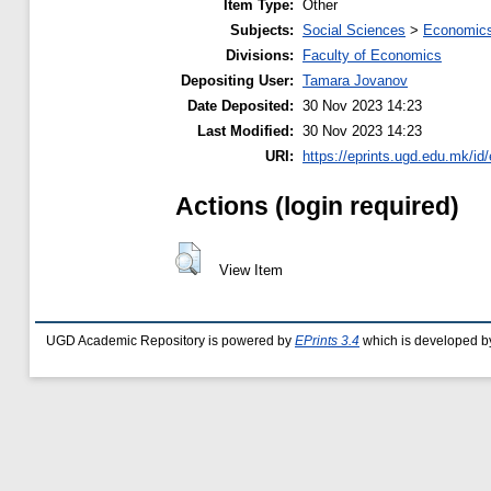
Item Type:
Other
Subjects:
Social Sciences
>
Economics
Divisions:
Faculty of Economics
Depositing User:
Tamara Jovanov
Date Deposited:
30 Nov 2023 14:23
Last Modified:
30 Nov 2023 14:23
URI:
https://eprints.ugd.edu.mk/id
Actions (login required)
View Item
UGD Academic Repository is powered by
EPrints 3.4
which is developed b