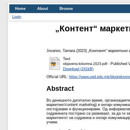
Home
About
Browse
Login
„Контент“ маркет
Jovanov, Tamara
(2023)
„Контент“ маркетинг в
Text
- Published 
objavena kolumna 2023.pdf
Download (241kB)
Official URL:
https://www.ugd.edu.mk/blog/ekonomi
Abstract
Во денешното дигитално време, организациите 
маркетинг/content marketing) и онлајн комуни
опстојуваме и функционираме. Од информативн
содржината постојано се развиваат, за да ги 
маркетингот на содржина и онлајн комуникациј
учиме.