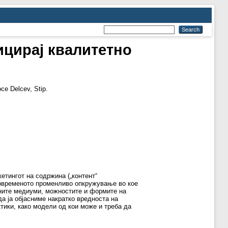
ицирај квалитетно
ce Delcev, Stip.
етингот на содржина („контент“
 современото променливо опкружување во кое
лните медиуми, можностите и формите на
да ја објасниме накратко вредноста на
тики, како модели од кои може и треба да