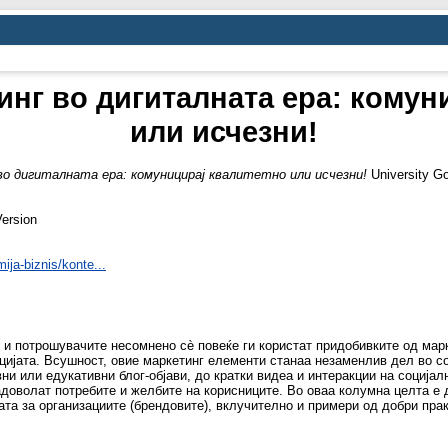
инг во дигиталната ера: комун
или исчезни!
о дигиталната ера: комуницирај квалитетно или исчезни!
University Go
Version
ja-biznis/konte...
и потрошувачите несомнено сè повеќе ги користат придобивките од марк
кацијата. Всушност, овие маркетинг елементи станаа незаменлив дел во
и или едукативни блог-објави, до кратки видеа и интеракции на соција
задоволат потребите и желбите на корисниците. Во оваа колумна целта е 
ата за организациите (брендовите), вклучително и примери од добри прак