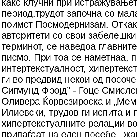
како клучни при истражување
период.трудот започна со ма
поимот Посмодернизам. Откак
авторитети со свои забелешки,
терминот, се наведоа главнит
писмо. При тоа се наметнаа, 
интертекстуалност, хипертекс
ги во предвид некои од посоче
Сигмунд Фројд” - Гоце Смислев
Оливера Ќорвезироска и „Мемо
Илиевски, трудов ги испита и
хипертекстуалните релации во
припаѓаат на еден посебен жа