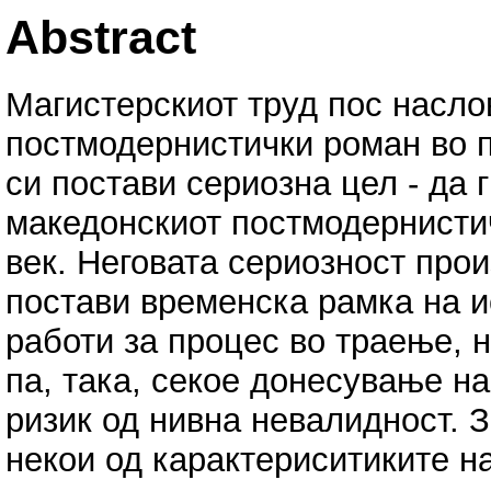
Abstract
Магистерскиот труд пос насло
постмодернистички роман во п
си постави сериозна цел - да 
македонскиот постмодернистич
век. Неговата сериозност прои
постави временска рамка на и
работи за процес во траење, н
па, така, секое донесување н
ризик од нивна невалидност. З
некои од карактериситиките на