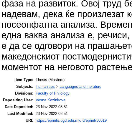
фаза на развиток. Овој труд б
надевам, дека ќе произлезат 
посеопфатна анализа. Временс
една ваква анализа е, речиси
е да се одговори на прашањет
македонскиот постмодернистич
моментот на неговото растење
Item Type:
Thesis (Masters)
Subjects:
Humanities
>
Languages and literature
Divisions:
Faculty of Philology
Depositing User:
Vesna Kozinkova
Date Deposited:
23 Nov 2022 08:51
Last Modified:
23 Nov 2022 08:51
URI:
https://eprints.ugd.edu.mk/id/eprint/30519