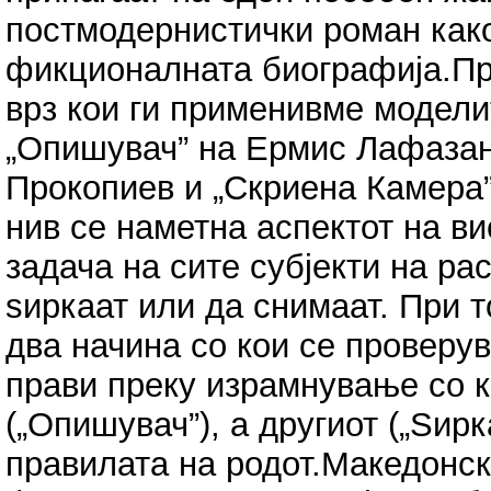
постмодернистички роман как
фикционалната биографија.Пр
врз кои ги применивме модели
„Опишувач” на Ермис Лафазан
Прокопиев и „Скриена Камера”
нив се наметна аспектот на в
задача на сите субјекти на ра
ѕиркаат или да снимаат. При т
два начина со кои се проверув
прави преку израмнување со к
(„Опишувач”), а другиот („Ѕир
правилата на родот.Македонск