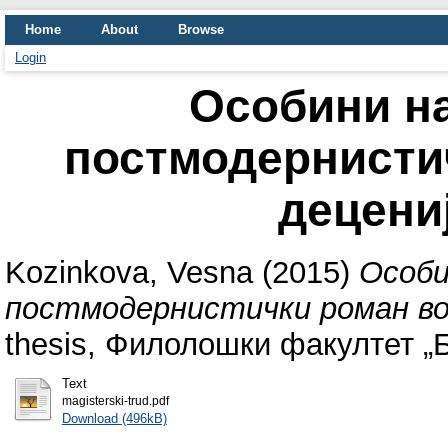
Home
About
Browse
Login
Особини н
постмодернисти
децениј
Kozinkova, Vesna
(2015)
Особи
постмодернистички роман во 
thesis, Филолошки факултет „
Text
magisterski-trud.pdf
Download (496kB)