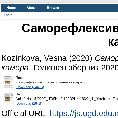
Home
About
Browse
Login
Саморефлексив
к
Kozinkova, Vesna
(2020)
Самор
камера.
Годишен зборник 2020/
Text
Саморефлексивноста на скриената камера.pdf
Download (244kB)
Text
Vol. 11 No. 15 (2020)_ ГОДИШЕН ЗБОРНИК 2020 _ I _ Yearbook - Facul
Download (18kB)
Official URL:
https://js.ugd.edu.