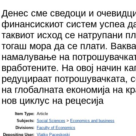
Денес сме сведоци и очевидци
финансискиот систем успеа да
таквиот исход се натрупани пл
тогаш мора да се плати. Ваква
намалување на потрошувачкат
вработените. На овој начин ка
редуцираат потрошувачката, с
на глобалната економија на кра
нов циклус на рецесија
Item Type:
Article
Subjects:
Social Sciences
>
Economics and business
Divisions:
Faculty of Economics
Depositing User:
Vlatko Paceskoski