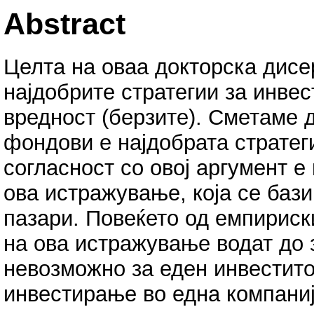
Abstract
Целта на оваа докторска дисе
најдобрите стратегии за инве
вредност (берзите). Сметамe 
фондови е најдобрата стратег
согласност со овој аргумент е
ова истражување, која се баз
пазари. Повеќето од емпириски
на ова истражување водат до 
невозможно за еден инвестито
инвестирање во една компанија