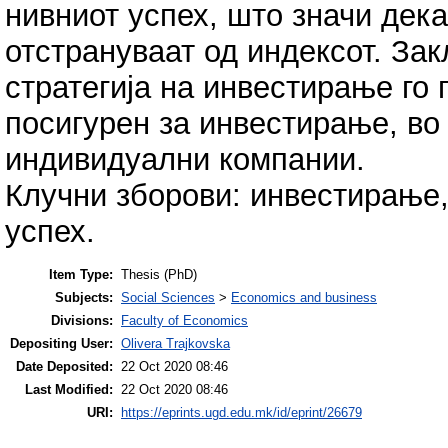
нивниот успех, што значи дек
отстрануваат од индексот. Зак
стратегија на инвестирање го
посигурен за инвестирање, во
индивидуални компании.
Клучни зборови: инвестирање, 
успех.
Item Type:
Thesis (PhD)
Subjects:
Social Sciences
>
Economics and business
Divisions:
Faculty of Economics
Depositing User:
Olivera Trajkovska
Date Deposited:
22 Oct 2020 08:46
Last Modified:
22 Oct 2020 08:46
URI:
https://eprints.ugd.edu.mk/id/eprint/26679