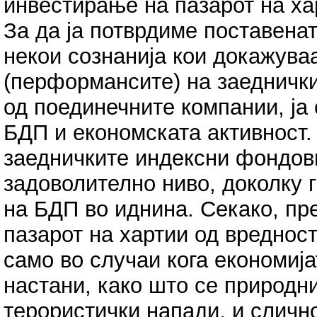
инвестирање на пазарот на ха
За да ја потврдиме поставена
некои сознанија кои докажува
(перформансите) на заеднички
од поединечните компании, ја 
БДП и економската активност.
заедничките индексни фондов
задоволително ниво, доколку 
на БДП во иднина. Секако, п
пазарот на хартии од вреднос
само во случаи кога економија
настани, како што се природни
терористички напади, и сличн