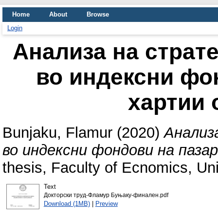
Home
About
Browse
Login
Анализа на страт
во индексни фо
хартии 
Bunjaku, Flamur
(2020)
Анализ
во индексни фондови на паза
thesis, Faculty of Ecnomics, Uni
Text
Докторски труд-Фламур Буњаку-финален.pdf
Download (1MB)
|
Preview