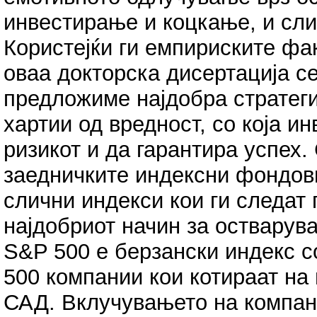
инвестирање и коцкање, и сли
Користејќи ги емпириските фа
оваа докторска дисертација 
предложиме најдобра стратеги
хартии од вредност, со која и
ризикот и да гарантира успех
заедничките индексни фондови
слични индекси кои ги следат
најдобриот начин за остварув
S&P 500 е берзански индекс с
500 компании кои котираат на 
САД. Вклучувањето на компани