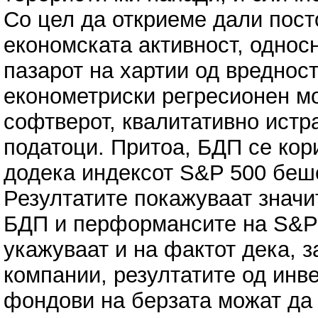
Со цел да откриеме дали пост
економската активност, одно
пазарот на хартии од вреднос
економетриски регресионен м
софтверот, квалитативно истр
податоци. Притоа, БДП се кор
додека индексот S&P 500 беше
Резултатите покажуваат значи
БДП и перформансите на S&P 
укажуваат и на фактот дека, з
компании, резултатите од инв
фондови на берзата можат да