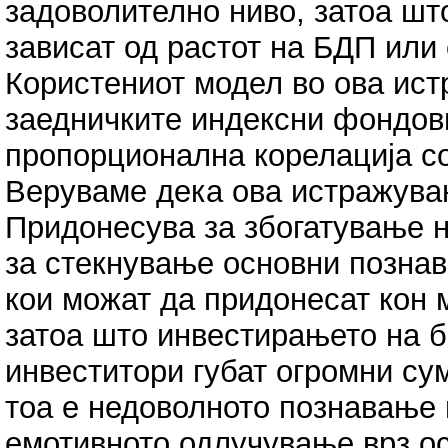
задоволително ниво, затоа шт
зависат од растот на БДП или 
Користениот модел во ова ис
заедничките индексни фондови
пропорционална корелација с
Веруваме дека ова истражува
Придонесува за збогатување н
за стекнување основни познав
кои можат да придонесат кон 
затоа што инвестирањето на б
инвеститори губат огромни су
тоа е недоволното познавање 
емотивното одлучување врз ос