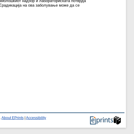
демиолошкиот надзор и лабораториската потврда
 Ерадикација на ова заболување може да се
.
About EPrints
|
Accessibility