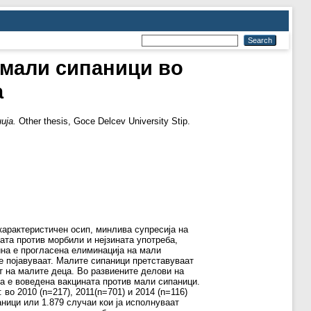
 мали сипаници во
а
ија.
Other thesis, Goce Delcev University Stip.
карактеристичен осип, минлива супресија на
та против морбили и нејзината употреба,
на е прогласена елиминација на мали
е појавуваат. Малите сипаници претставуваат
т на малите деца. Во развиените делови на
на е воведена вакцината против мали сипаници.
о 2010 (n=217), 2011(n=701) и 2014 (n=116)
аници или 1.879 случаи кои ја исполнуваат