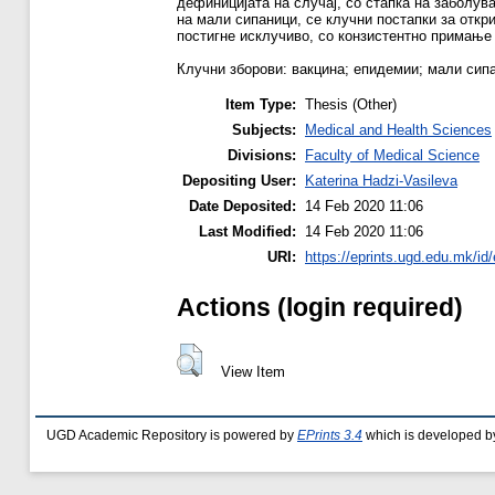
дефиницијата на случај, со стапка на заболув
на мали сипаници, се клучни постапки за отк
постигне исклучиво, со конзистентно примање 
Клучни зборови: вакцина; епидемии; мали сип
Item Type:
Thesis (Other)
Subjects:
Medical and Health Sciences
Divisions:
Faculty of Medical Science
Depositing User:
Katerina Hadzi-Vasileva
Date Deposited:
14 Feb 2020 11:06
Last Modified:
14 Feb 2020 11:06
URI:
https://eprints.ugd.edu.mk/id
Actions (login required)
View Item
UGD Academic Repository is powered by
EPrints 3.4
which is developed b