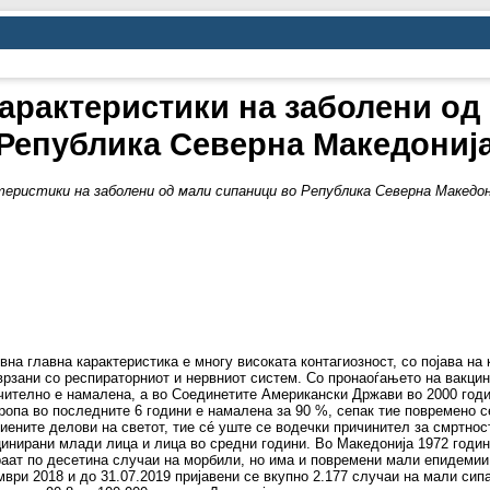
рактеристики на заболени од
Република Северна Македониј
еристики на заболени од мали сипаници во Република Северна Македон
на главна карактеристика е многу високата контагиозност, со појава на 
рзани со респираторниот и нервниот систем. Со пронаоѓањето на вакцина
чително е намалена, а во Соединетите Американски Држави во 2000 годи
ропа во последните 6 години е намалена за 90 %, сепак тие повремено с
иените делови на светот, тие сé уште се водечки причинител за смртнос
кцинирани млади лица и лица во средни години. Во Македонија 1972 годи
аат по десетина случаи на морбили, но има и повремени мали епидемии: в
мври 2018 и до 31.07.2019 пријавени се вкупно 2.177 случаи на мали сип