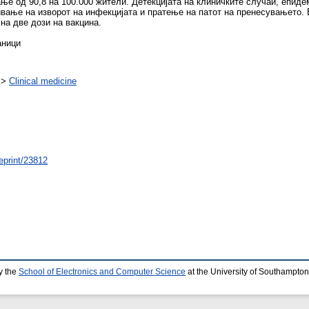
ање од 90,8 на 100.000 жители. Детекцијата на клиничките случаи, епи
ривање на изворот на инфекцијата и пратење на патот на пренесувањето.
на две дози на вакцина.
аници
>
Clinical medicine
/eprint/23812
y the
School of Electronics and Computer Science
at the University of Southampton