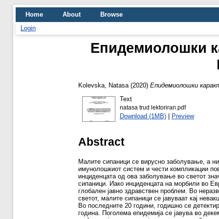
Home
About
Browse
Login
Епидемиолошки ка
Kolevska, Natasa
(2020)
Епидемиолошки каракт
Text
natasa trud lektoriran.pdf
Download (1MB)
|
Preview
Abstract
Малите сипаници се вирусно заболување, а нив
имунолошкиот систем и чести компликации пов
инциденцата од ова заболување во светот зна
сипаници. Иако инциденцата на морбили во Ев
глобален јавно здравствен проблем. Во неразв
светот, малите сипаници се јавуваат кај нева
Во последните 20 години, годишно се детектир
година. Поголема епидемија се јавува во деке