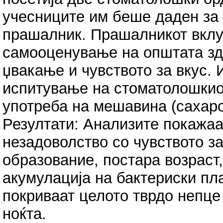
учесниците им беше даден за
прашалник. Прашалникот вкл
самооценување на општата здр
џвакање и чувството за вкус.
испитување на стоматолошкиот
употреба на мешавина (сахаро
Резултати: Анализите покажаа
незадоволство со чувството за
образование, постара возраст,
акумулација на бактериски плак
покриваат целото тврдо непце 
ноќта.