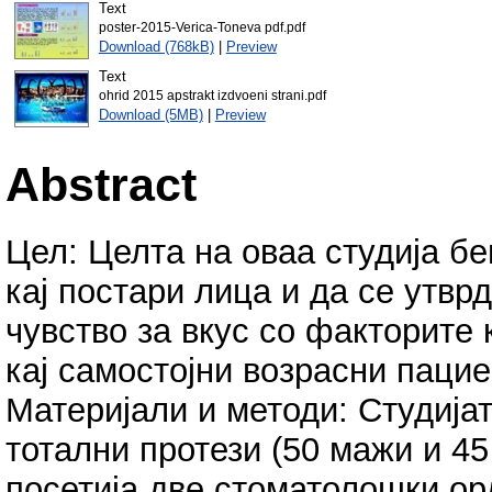
Text
poster-2015-Verica-Toneva pdf.pdf
Download (768kB)
|
Preview
Text
ohrid 2015 apstrakt izdvoeni strani.pdf
Download (5MB)
|
Preview
Abstract
Цел: Целта на оваа студија бе
кај постари лица и да се утвр
чувство за вкус со факторите 
кај самостојни возрасни пацие
Материјали и методи: Студијат
тотални протези (50 мажи и 45
посетија две стоматолошки ор