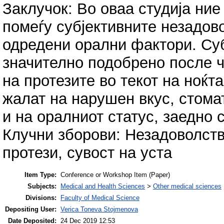
Заклучок: Во оваа студија ни
помеѓу субјективните незадово
одредени орални фактори. Суб
значително подобрено после ч
на протезите во текот на ноќта
жалат на нарушен вкус, стома
и на оралниот статус, заедно с
Клучни зборови: Незадоволство
протези, сувост на уста
Item Type:
Conference or Workshop Item (Paper)
Subjects:
Medical and Health Sciences
>
Other medical sciences
Divisions:
Faculty of Medical Science
Depositing User:
Verica Toneva Stojmenova
Date Deposited:
24 Dec 2019 12:53