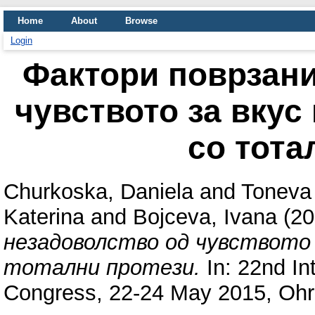
Home
About
Browse
Login
Фактори поврзани
чувството за вкус
со тота
Churkoska, Daniela
and
Toneva
Katerina
and
Bojceva, Ivana
(20
незадоволство од чувството з
тотални протези.
In: 22nd Int
Congress, 22-24 May 2015, Ohr