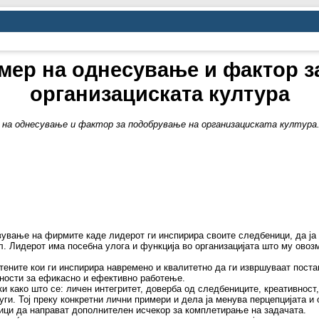
мер на однесување и фактор 
организациската култура
 на однесување и фактор за подобрување на организациската култура
ување на фирмите каде лидерот ги инспирира своите следбеници, да ја с
. Лидерот има посебна улога и функција во организацијата што му овоз
тените кои ги инспирира навремено и квалитетно да ги извршуваат пост
рности за ефикасно и ефективно работење.
и како што се: личен интегритет, доверба од следбениците, креативност,
ги. Тој преку конкретни лични примери и дела ја менува перцепцијата и 
ици да направат дополнителен исчекор за комплетирање на задачата.