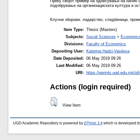
Преку својот пример на однесување на начин 
подобрување на организациската култура и ос
Клучни зборови: лидерство, следбеници, проме
Item Type:
Thesis (Masters)
Subjects:
Social Sciences
>
Economics
Divisions:
Faculty of Economics
Depositing User:
Katerina Hadzi-Vasileva
Date Deposited:
06 May 2019 09:26
Last Modified:
06 May 2019 09:26
URI:
https://eprints.ugd.edu.mk/id
Actions (login required)
View Item
UGD Academic Repository is powered by
EPrints 3.4
which is developed b