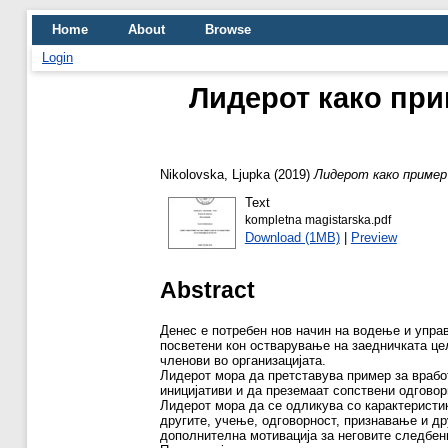
Home
About
Browse
Login
Лидерот како при
Nikolovska, Ljupka
(2019)
Лидерот како пример
Text
kompletna magistarska.pdf
Download (1MB)
|
Preview
Abstract
Денес е потребен нов начин на водење и управ
посветени кон остварување на заедничката цел
членови во организацијата.
Лидерот мора да претставува пример за врабо
иницијативи и да преземаат сопствени одгово
Лидерот мора да се одликува со карактеристик
другите, учење, одговорност, признавање и дру
дополнителна мотивација за неговите следбен