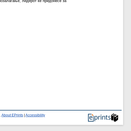
мозалагање, лидерот ќе придонесе за
.
About EPrints
|
Accessibility