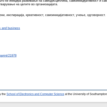
што ќе иницира развивање на самодисциплина, самоиницијативност и са
тварување на целите во организацијата.
ни, инспирација, креативност, самоиницијативност, учење, одговорност.
 and business
/eprint/21978
y the
School of Electronics and Computer Science
at the University of Southampton