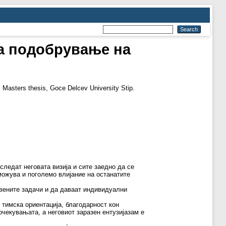
за подобрување на
.
Masters thesis, Goce Delcev University Stip.
ледат неговата визија и сите заедно да се
можува и поголемо влијание на останатите
авените задачи и да даваат индивидуални
 тимска ориентација, благодарност кон
очекувањата, а неговиот заразен ентузијазам е