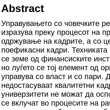
Abstract
Управувањето со човечките ре
изразува преку процесот на п
одржување на кадрите, а со ц
поефикасни кадри. Техниката 
се земе од финансиските инсти
но луѓето се тој елемент од о
управува со власт и со пари. 
недостасуваат квалитетни кад
универзитети не можат да осп
се вклучат во процесите на ра