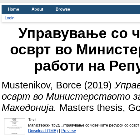
Home
About
Browse
Login
Управување со ч
осврт во Министе
работи на Реп
Mustenikov, Borce
(2019)
Управ
осврт во Министерството з
Македонија.
Masters thesis, Go
Text
Магистерски труд ,,Управување со човечките ресурси со осврт
Download (1MB)
|
Preview