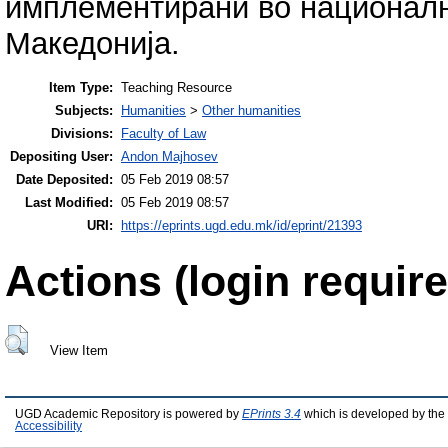
имплементирани во националн
Македонија.
Item Type:
Teaching Resource
Subjects:
Humanities
>
Other humanities
Divisions:
Faculty of Law
Depositing User:
Andon Majhosev
Date Deposited:
05 Feb 2019 08:57
Last Modified:
05 Feb 2019 08:57
URI:
https://eprints.ugd.edu.mk/id/eprint/21393
Actions (login require
View Item
UGD Academic Repository is powered by
EPrints 3.4
which is developed by the
Accessibility