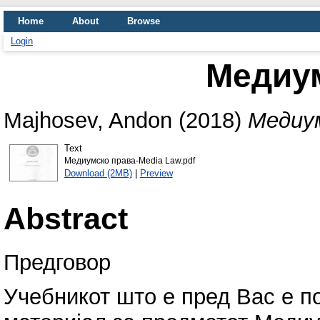
Home
About
Browse
Login
Медиу
Majhosev, Andon
(2018)
Медиум
Text
Mедиумско права-Media Law.pdf
Download (2MB)
|
Preview
Abstract
Предговор
Учебникот што е пред Вас е п