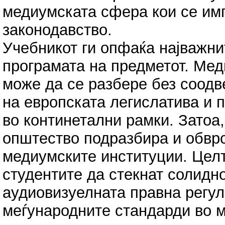
медиумската сфера кои се им
законодавство.
Учебникот ги опфаќа најважни
програмата на предметот. Мед
може да се разбере без соодв
на европската легислатива и п
во континетални рамки. Затоа
општество подразбира и обвр
медиумските институции. Целт
студентите да стекнат солидн
аудиовизуелната правна регул
меѓународните стандарди во м