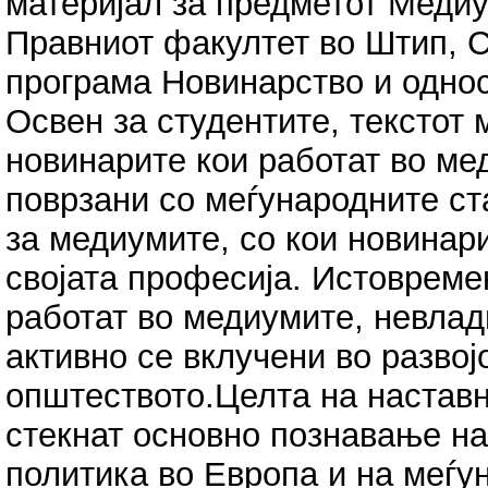
материјал за предметот Медиу
Правниот факултет во Штип, С
програма Новинарство и однос
Освен за студентите, текстот 
новинарите кои работат во ме
поврзани со меѓународните ст
за медиумите, со кои новинари
својата професија. Истовремен
работат во медиумите, невлад
активно се вклучени во развој
општеството.Целта на наставн
стекнат основно познавање н
политика во Европа и на меѓу