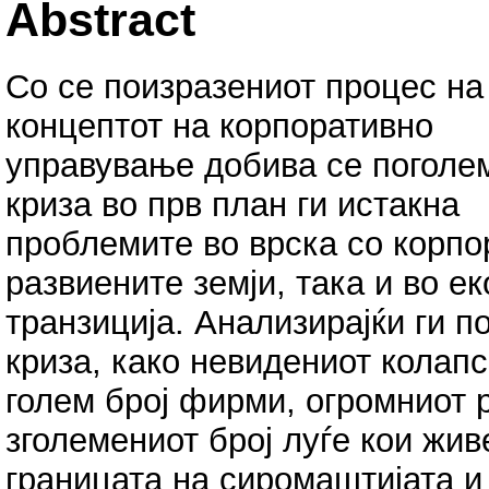
Abstract
Со се поизразениот процес на 
концептот на корпоративно
управување добива се поголе
криза во прв план ги истакна
проблемите во врска со корпо
развиените земји, така и во е
транзиција. Анализирајќи ги 
криза, како невидениот колапс
голем број фирми, огромниот р
зголемениот број луѓе кои жив
границата на сиромаштијата и