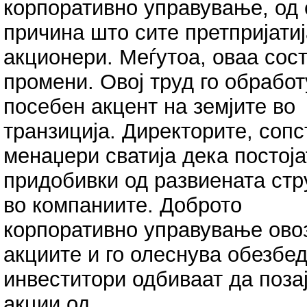
корпоративно управување, од
причина што сите претпријатиј
акционери. Меѓутоа, оваа сост
промени. Овој труд го обрабо
посебен акцент на земјите во
транзиција. Директорите, соп
менаџери сватија дека постоја
придобивки од развиената стр
во компаниите. Доброто
корпоративно управување ово
акциите и го олеснува обезбе
инвеститори одбиваат да поза
акции од