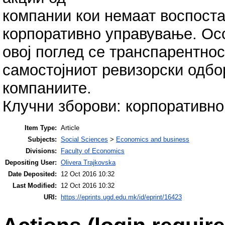
компании кои немаат воспост
корпоративно управување. Осо
овој поглед се транспарентнос
самостојниот ревизорски одбо
компаниите.
Клучни зборови: корпоративно
Item Type:
Article
Subjects:
Social Sciences
>
Economics and business
Divisions:
Faculty of Economics
Depositing User:
Olivera Trajkovska
Date Deposited:
12 Oct 2016 10:32
Last Modified:
12 Oct 2016 10:32
URI:
https://eprints.ugd.edu.mk/id/eprint/16423