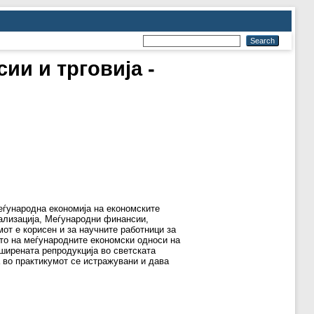
ии и трговија -
еѓународна економија на економските
ализација, Меѓународни финансии,
от е корисен и за научните работници за
то на меѓународните економски односи на
ширената репродукција во светската
а во практикумот се истражувани и дава