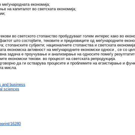
о меѓународната економија;
ње на капиталот во светската економија;
ии;
кови во светското стопанство пробудуваат голем интерес како во еконо
 фактот што состојбите, тековите и предизвиците од меѓународните еко
а; стопанските субјекти; националните стопанства и светската економија
та економска активност на меѓународните економски односи , се со цел
вна задача е проучување и анализирање на односите помеѓу резултатит
ните економски текови. во процесот на светската репродукција.
одговорно да ги остварува процесите и проблемите на егзистирање и фу
та мисла.
 and business
al sciences
/eprint/16280