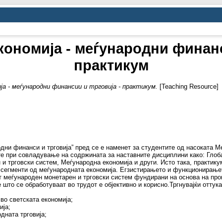
ономија - меѓународни финанс
практикум
ја - меѓународни финансии и трговија - практикум.
[Teaching Resource]
дни финанси и трговија” пред се е наменет за студентите од насоката М
те при совладување на содржината за наставните дисциплини како: Глоб
и трговски систем, Меѓународна економија и други. Исто така, практикум
сегменти од меѓународната економија. Егзистирањето и функционирање
от меѓународен монетарен и трговски систем фундирани на основа на про
 што се обработуваат во трудот е објективно и корисно.Тргнувајќи оттук
 во светската економија;
ија;
дната трговија;