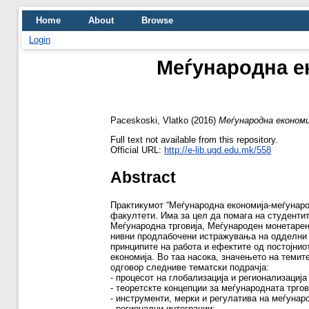
Home
About
Browse
Login
Меѓународна ек
Paceskoski, Vlatko
(2016)
Меѓународна економи
Full text not available from this repository.
Official URL:
http://e-lib.ugd.edu.mk/558
Abstract
Практикумот “Меѓународна економија-меѓунаро
факултети. Има за цел да помага на студенти
Меѓународна трговија, Меѓународен монетарен 
нивни продлабочени истражувања на одделни 
принципите на работа и ефектите од постојни
економија. Во таа насока, значењето на темите
одговор следниве тематски подрачја:
- процесот на глобализација и регионализација
- теоретскте концепции за меѓународната тргов
- инструменти, мерки и регулатива на меѓунаро
- регионални интеграции;