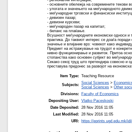
- основните обележја на современите текови в
- улогата и значењето на меѓународното движе
- меѓународни трговски и финансиски институц
- девизен пазар;
- девизни курсеви;
- меѓународен пазар на капитал;
- биланс на плаќање.
Всушност меѓународните економски односи и те
практика. До таквиот интерес се доаѓа поради
значење и влијание врз: човекот како индивиду
Предмет на истражување на трудот е конкретна
нивно функционирање и развиток. Притоа осно
стопанства како основен субјект во меѓународ
Секако секој труд што претендира совесно и 
преставува придонес за развојот на економска
Item Type:
Teaching Resource
Social Sciences
>
Economics
Subjects:
Social Sciences
>
Other soci
Divisions:
Faculty of Economics
Depositing User:
Vlatko Paceskoski
Date Deposited:
28 Nov 2016 11:05
Last Modified:
28 Nov 2016 11:05
URI:
https://eprints.ugd.edu.mk/id