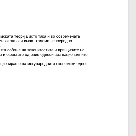
мската теорија исто така и во современата
номски односи имаат големо непосредно
.
 изнаоѓање на законитостите и принципите на
е и ефектите од овие односи врз националните
нкционирање на меѓународните економски однос